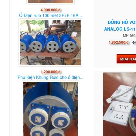
4.000.000 đ
Ổ Điện rulo 100 mét 2P+E 16A...
ĐỒNG HỒ VÔ
ANALOG LS-11
MPD69
1.
1.852.500 đ
MUA HÀ
1.200.000 đ
Phụ Kiện Khung Rulo cho ổ điện...