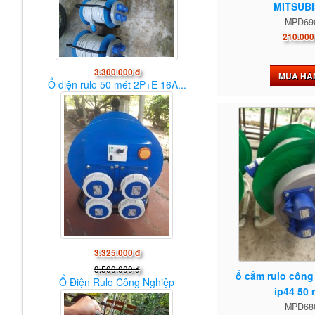
MITSUBI
MPD69
210.000
3.300.000 đ
MUA HÀ
Ổ điện rulo 50 mét 2P+E 16A...
3.325.000 đ
3.500.000 đ
ổ cắm rulo công
Ổ Điện Rulo Công Nghiệp
ip44 50 
MPD68