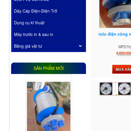
Dây Cáp Điện-Điện Trở
Dụng cụ kĩ thuật
rulo điện công 
Máy trước in & sau in
Bảng giá vật tư
MPD70
4.000.00
SẢN PHẨM MỚI
MUA HÀ