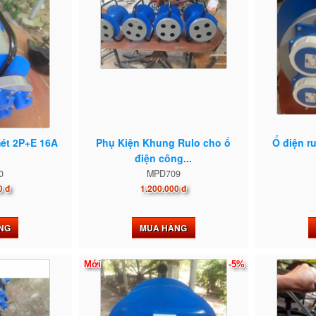
mét 2P+E 16A
Phụ Kiện Khung Rulo cho ổ
Ổ điện r
điện công...
0
MPD709
0 đ
1.200.000 đ
NG
MUA HÀNG
Mới
-5%