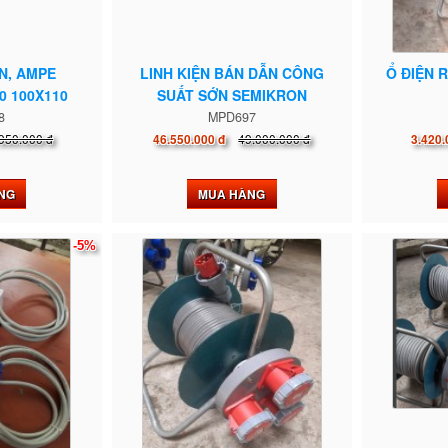
N, AMPE
LINH KIỆN BÁN DẪN CÔNG
Ổ ĐIỆN 
0 100X110
SUẤT SỚN SEMIKRON
8
MPD697
950.000 đ
49.000.000 đ
46.550.000 đ
3.420.
NG
MUA HÀNG
-5%