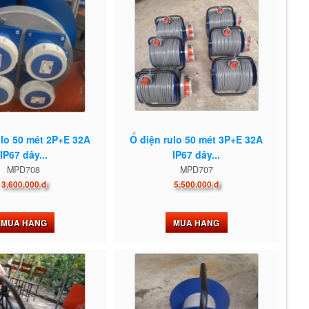
ulo 50 mét 2P+E 32A
Ổ điện rulo 50 mét 3P+E 32A
IP67 dây...
IP67 dây...
MPD708
MPD707
3.600.000 đ
5.500.000 đ
MUA HÀNG
MUA HÀNG