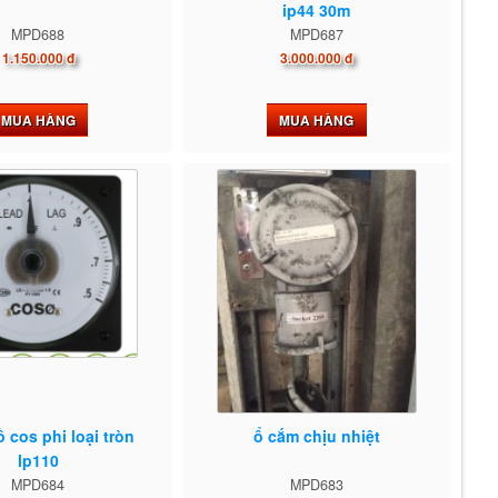
ip44 30m
MPD688
MPD687
1.150.000 đ
3.000.000 đ
MUA HÀNG
MUA HÀNG
 cos phi loại tròn
ổ cắm chịu nhiệt
lp110
MPD684
MPD683