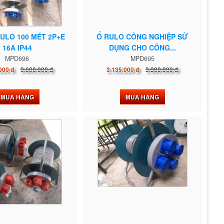
RULO 100 MÉT 2P+E
Ổ RULO CÔNG NGHIỆP SỬ
16A IP44
DỤNG CHO CÔNG...
MPD696
MPD695
3.600.000 đ
3.300.000 đ
000 đ
3.135.000 đ
MUA HÀNG
MUA HÀNG