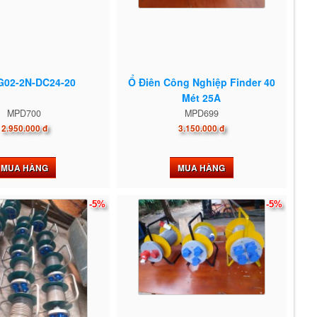
G02-2N-DC24-20
Ổ Điên Công Nghiệp Finder 40
Mét 25A
MPD700
MPD699
2.950.000 đ
3.150.000 đ
MUA HÀNG
MUA HÀNG
-5%
-5%