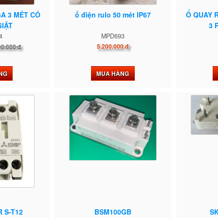
6A 3 MÉT CÓ
ổ điện rulo 50 mét IP67
Ổ QUAY 
IẬT
3 
4
MPD693
00.000 đ
5.200.000 đ
NG
MUA HÀNG
 S-T12
BSM100GB
S