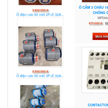
Ổ CẮM 3 CHẤU 1
3.600.000 đ
CHỐNG G
Ổ điện rulo 50 mét 2P+E 32A...
MPD69
5
475.000 đ
MUA HÀ
5.500.000 đ
Ổ điện rulo 50 mét 3P+E 32A...
CONTACTOR