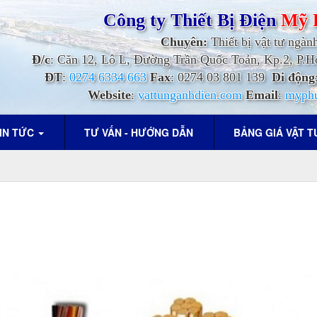
Công ty Thiết Bị Điện
Mỹ 
Chuyên:
Thiết bị vật tư ngàn
Đ/c
: Căn 12, Lô L, Đường Trần Quốc Toản, Kp.2, P
ĐT
:
0274 6334 663
Fax
: 0274 03 801 139
Di động
Website
:
vattunganhdien.com
Email
:
myph
IN TỨC
TƯ VẤN - HƯỚNG DẪN
BẢNG GIÁ VẬT 