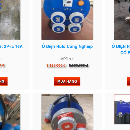
ét 2P+E 16A
Ổ Điện Rulo Công Nghiệp
Ổ ĐIỆN 
CÓ B
6
MPD705
0 đ
3.500.000 đ
3.325.000 đ
NG
MUA HÀNG