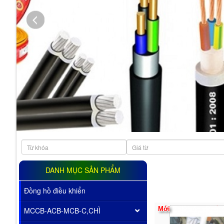
THIẾT BỊ VẬT TƯ CÔNG NGHIỆP MỸ PHƯỚC ĐỨC
Thiết Bị Vật Tư Công Nghiệp Mỹ Phước Đức
DANH MỤC SẢN PHẨM
Đồng hồ điều khiển
MCCB-ACB-MCB-C,CHÌ
Mới