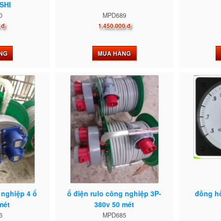
SHI
0
MPD689
 đ
1.450.000 đ
NG
MUA HÀNG
 nghiệp 4 ổ
ổ điện rulo công nghiệp 3P-
đồng hồ
mét
380v 50 mét
6
MPD685