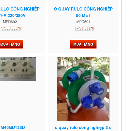
RULO CÔNG NGHIỆP
Ổ QUAY RULO CÔNG NGHIỆP
PHA 220/380V
50 MÉT
MPD692
MPD691
5.500.000 đ
3.250.000 đ
MUA HÀNG
MUA HÀNG
KM40GD123D
ổ quay rulo công nghiệp 3 ổ