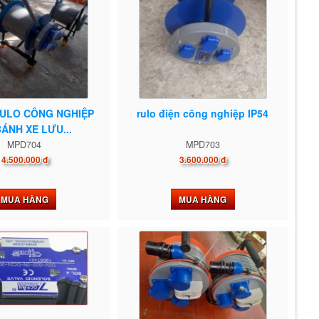
RULO CÔNG NGHIỆP
rulo điện công nghiệp IP54
ÁNH XE LƯU...
MPD704
MPD703
4.500.000 đ
3.600.000 đ
MUA HÀNG
MUA HÀNG