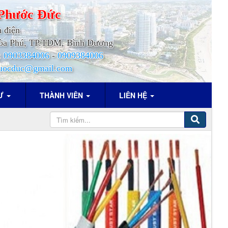
Phước
Đức
h điện
.Hòa Phú, TP.TDM, Bình Dương
:
0903384006
-
0909384006
uocduc@gmail.com
TƯ
THÀNH VIÊN
LIÊN HỆ