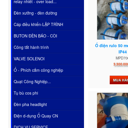
relay nhiêt - over load...
Đèn xưởng - đèn đường
Cáp điều khiển-LẬP TRÌNH
BUTON ĐÈN BÁO - CÒI
Ổ điện rulo 50 m
Công tắt hành trình
IP44
MPD70
VALVE SOLENOI
3.300.00
Ổ - Phích cắm công nghiệp
MUA HÀ
Quạt Công Nghiệp...
Tụ bù cos phi
Đèn pha headlight
Điện d-dụng Ổ Quay CN
DỊCH VỤ SERVICE