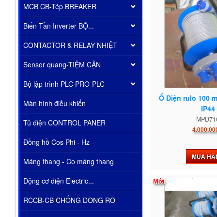
MCB CB-Tép BREAKER
Biến Tần Inverter BỘ...
CONTACTOR & RELAY NHIỆT
Sensor quang-TIỆM CẬN
Bộ lập trình PLC PRO-PLC
Ổ Điện rulo 100 
Màn hình điều khiển
IP44
MPD71
Tủ điện CONTROL PANER
4.000.00
Đồng hồ Cos Phi - Hz
MUA HÀ
Máng thang - Co máng thang
Động cơ điện Electric...
Mới
RCCB-CB CHỐNG DÒNG RÒ