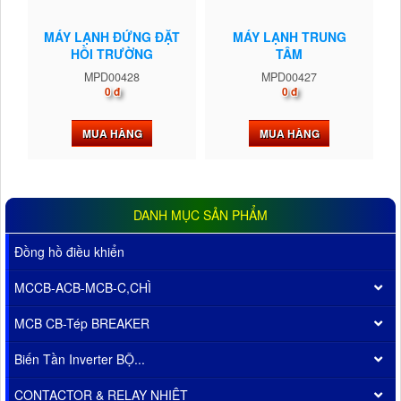
MÁY LẠNH ĐỨNG ĐẶT
MÁY LẠNH TRUNG
HỒI TRƯỜNG
TÂM
MPD00428
MPD00427
0 đ
0 đ
MUA HÀNG
MUA HÀNG
DANH MỤC SẢN PHẨM
Đồng hồ điều khiển
MCCB-ACB-MCB-C,CHÌ
MCB CB-Tép BREAKER
Biến Tần Inverter BỘ...
CONTACTOR & RELAY NHIỆT