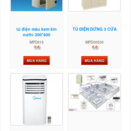
tủ điện màu kem kín
TỦ ĐIỆN ĐỨNG 3 CỬA
nước 300*400
MPD615
MPD00530
0 đ
0 đ
MUA HÀNG
MUA HÀNG