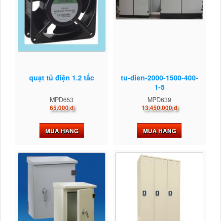
quạt tủ điện 1.2 tấc
tu-dien-2000-1500-400-
1-5
MPD653
MPD639
65.000 đ
13.450.000 đ
MUA HÀNG
MUA HÀNG