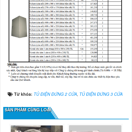
Từ khóa:
TỦ ĐIỆN ĐỨNG 2 CỬA
,
TỦ ĐIỆN ĐỨNG 3 CỬA
SẢN PHẨM CÙNG LOẠI