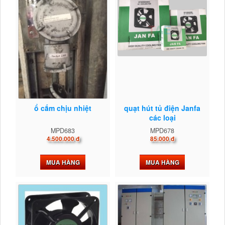
ổ cắm chịu nhiệt
quạt hút tủ điện Janfa
các loại
MPD683
MPD678
4.500.000 đ
85.000 đ
MUA HÀNG
MUA HÀNG