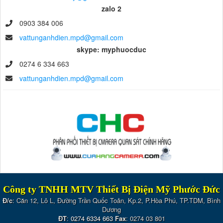
zalo 2
0903 384 006
vattunganhdien.mpd@gmail.com
skype: myphuocduc
0274 6 334 663
vattunganhdien.mpd@gmail.com
Công ty TNHH MTV Thiết Bị Điện Mỹ Phước Đức
Đ/c
: Căn 12, Lô L, Đường Trần Quốc Toản, Kp.2, P.Hòa Phú, TP.TDM, Bình
Dương
ĐT
:
0274 6334 663
Fax
: 0274 03 801