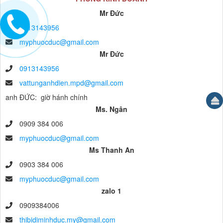
Mr Đức
0913143956
myphuocduc@gmail.com
Mr Đức
0913143956
vattunganhdien.mpd@gmail.com
anh ĐỨC: giờ hánh chính
Ms. Ngân
0909 384 006
myphuocduc@gmail.com
Ms Thanh An
0903 384 006
myphuocduc@gmail.com
zalo 1
0909384006
thibidiminhduc.my@gmail.com