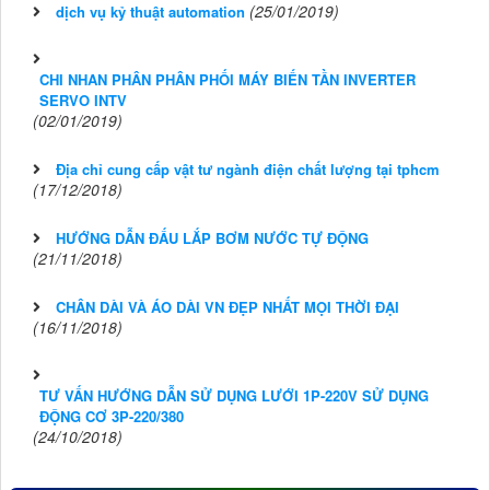
(25/01/2019)
dịch vụ kỷ thuật automation
CHI NHAN PHÂN PHÂN PHỐI MÁY BIẾN TẦN INVERTER
SERVO INTV
(02/01/2019)
Địa chỉ cung cấp vật tư ngành điện chất lượng tại tphcm
(17/12/2018)
HƯỚNG DẪN ĐẤU LẮP BƠM NƯỚC TỰ ĐỘNG
(21/11/2018)
CHÂN DÀI VÀ ÁO DÀI VN ĐẸP NHẤT MỌI THỜI ĐẠI
(16/11/2018)
TƯ VẤN HƯỚNG DẪN SỬ DỤNG LƯỚI 1P-220V SỬ DỤNG
ĐỘNG CƠ 3P-220/380
(24/10/2018)