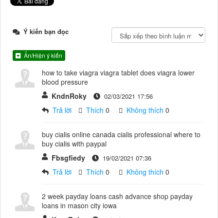
Ý kiến bạn đọc
Ẩn/Hiện ý kiến
how to take viagra viagra tablet does viagra lower
blood pressure
KndnRoky
02/03/2021 17:56
Trả lời
Thích
0
Không thích
0
buy cialis online canada cialis professional where to
buy cialis with paypal
Fbsgfiedy
19/02/2021 07:36
Trả lời
Thích
0
Không thích
0
2 week payday loans cash advance shop payday
loans in mason city iowa