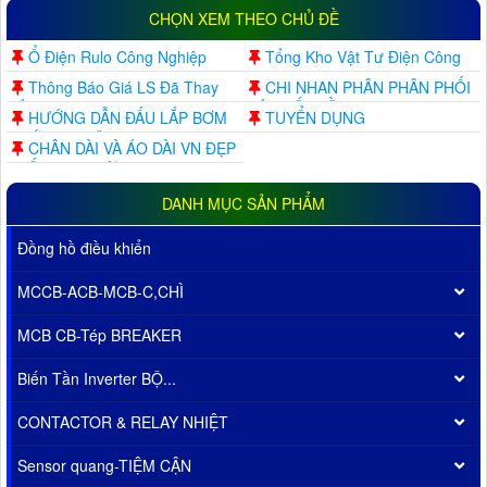
CHỌN XEM THEO CHỦ ĐỀ
Ổ Điện Rulo Công Nghiệp
Tổng Kho Vật Tư Điện Công
Ty Mỹ Phước Đức
Thông Báo Giá LS Đã Thay
CHI NHAN PHÂN PHÂN PHỐI
Đổi
MÁY BIẾN TẦN INVERTER
HƯỚNG DẪN ĐẤU LẮP BƠM
TUYỂN DỤNG
SERVO INTV
NƯỚC TỰ ĐỘNG
CHÂN DÀI VÀ ÁO DÀI VN ĐẸP
NHẤT MỌI THỜI ĐẠI
DANH MỤC SẢN PHẨM
Đồng hồ điều khiển
MCCB-ACB-MCB-C,CHÌ
MCB CB-Tép BREAKER
Biến Tần Inverter BỘ...
CONTACTOR & RELAY NHIỆT
Sensor quang-TIỆM CẬN