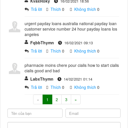
KvaxRoky
16/02/2021 18:56
Trả lời
Thích
0
Không thích
0
urgent payday loans australia national payday loan
customer service number 24 hour payday loans los
angeles
FqbbThymn
16/02/2021 09:13
Trả lời
Thích
0
Không thích
0
pharmacie moins chere pour cialis how to start cialis
cialis good and bad
LabxThymn
14/02/2021 01:14
Trả lời
Thích
0
Không thích
0
«
1
2
3
»