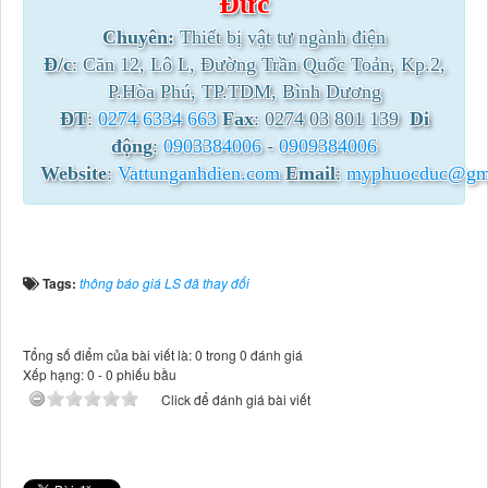
Đức
Chuyên:
Thiết bị vật tư ngành điện
Đ/c
: Căn 12, Lô L, Đường Trần Quốc Toản, Kp.2,
P.Hòa Phú, TP.TDM, Bình Dương
ĐT
:
0274 6334 663
Fax
: 0274 03 801 139
Di
động
:
0903384006
-
0909384006
Website
:
Vattunganhdien.com
Email
:
myphuocduc@gm
Tags:
thông báo giá LS đã thay đổi
Tổng số điểm của bài viết là: 0 trong 0 đánh giá
Xếp hạng:
0
-
0
phiếu bầu
Click để đánh giá bài viết