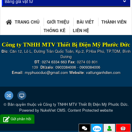
Bảng giá vật tư
TRANG CHỦ
GIỚI THIỆU
BÀI VIẾT
THÀNH VIÊN
THỐNG KÊ
LIÊN HỆ
Công ty TNHH MTV Thiết Bị Điện Mỹ Phước Đức
Đ/c
: Căn 12, Lô L, Đường Trần Quốc Toản, Kp.2, P.Hòa Phú, TP.TDM, Bình
Dương
ĐT
:
0274 6334 663
Fax
: 0274 03 801
139
Dt/zalo
:
0903384006
-
0909384006
Email
:
myphuocduc@gmail.com
Website
:
vattunganhdien.com
© Bản quyền thuộc về
Công ty TNHH MTV Thiết Bị Điện Mỹ Phước Đức
.
Powered by
NukeViet CMS
.
Content Protected website
Gửi phản hồi
Zalo