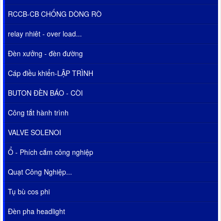
RCCB-CB CHỐNG DÒNG RÒ
relay nhiêt - over load...
Đèn xưởng - đèn đường
Cáp điều khiển-LẬP TRÌNH
BUTON ĐÈN BÁO - CÒI
Công tắt hành trình
VALVE SOLENOI
Ổ - Phích cắm công nghiệp
Quạt Công Nghiệp...
Tụ bù cos phi
Đèn pha headlight