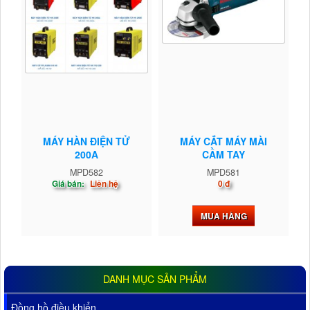
MÁY HÀN ĐIỆN TỬ
MÁY CẮT MÁY MÀI
200A
CẦM TAY
MPD582
MPD581
Giá bán:
Liên hệ
0 đ
MUA HÀNG
DANH MỤC SẢN PHẨM
Đồng hồ điều khiển