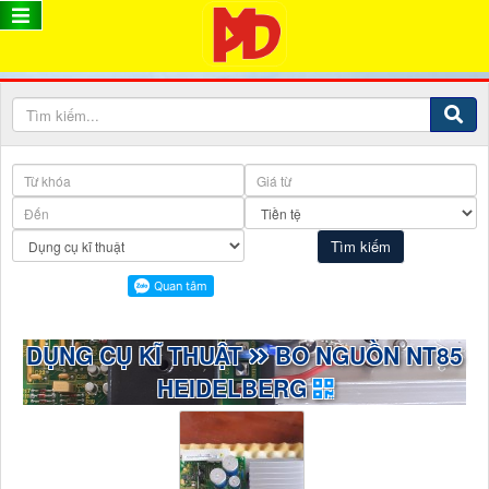
DỤNG CỤ KĨ THUẬT
BO NGUỒN NT85
HEIDELBERG