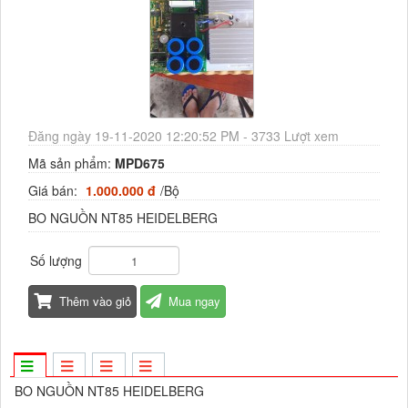
Đăng ngày 19-11-2020 12:20:52 PM - 3733 Lượt xem
Mã sản phẩm:
MPD675
Giá bán:
1.000.000 đ
/Bộ
BO NGUỒN NT85 HEIDELBERG
Số lượng
Thêm vào giỏ
Mua ngay
BO NGUỒN NT85 HEIDELBERG