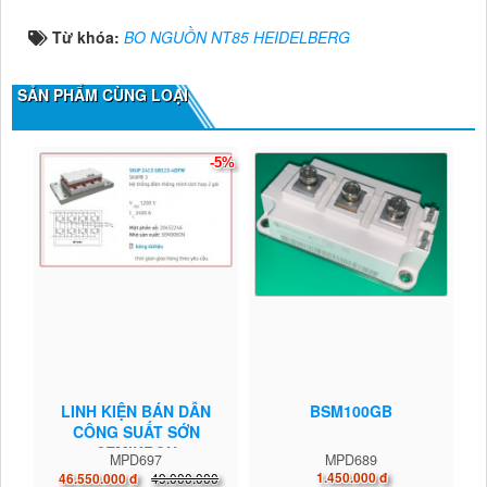
Từ khóa:
BO NGUỒN NT85 HEIDELBERG
SẢN PHẨM CÙNG LOẠI
-5%
LINH KIỆN BÁN DẪN
BSM100GB
CÔNG SUẤT SỚN
SEMIKRON
MPD697
MPD689
49.000.000
1.450.000 đ
46.550.000 đ