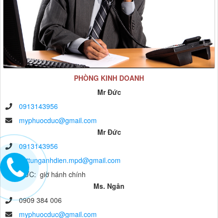
PHÒNG KINH DOANH
Mr Đức
0913143956
myphuocduc@gmail.com
Mr Đức
0913143956
vattunganhdien.mpd@gmail.com
anh ĐỨC: giờ hánh chính
Ms. Ngân
0909 384 006
myphuocduc@gmail.com