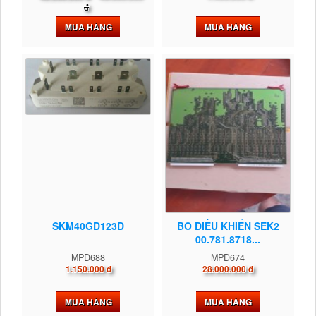
đ
MUA HÀNG
MUA HÀNG
SKM40GD123D
BO ĐIỀU KHIỂN SEK2
00.781.8718...
MPD688
MPD674
1.150.000 đ
28.000.000 đ
MUA HÀNG
MUA HÀNG