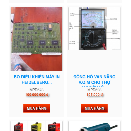
BO ĐIỀU KHIỂN MÁY IN
ĐỒNG HỒ VẠN NĂNG
HEIDELBERG...
V.O.M CHO THỢ
CHUYÊN VÀ...
MPD673
MPD623
100.000.000 đ
125.000 đ
MUA HÀNG
MUA HÀNG