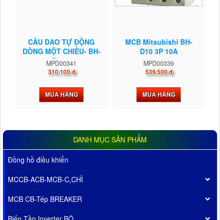
CẦU DAO TỰ ĐỘNG
MCB Mitsubishi BH-
DÒNG MỘT CHIỀU- BH-
D10 3P 10A
D10...
MPD00341
MPD00339
310.100 đ
539.500 đ
MUA HÀNG
MUA HÀNG
DANH MỤC SẢN PHẨM
Đồng hồ điều khiển
MCCB-ACB-MCB-C,CHÌ
MCB CB-Tép BREAKER
Biến Tần Inverter BỘ...