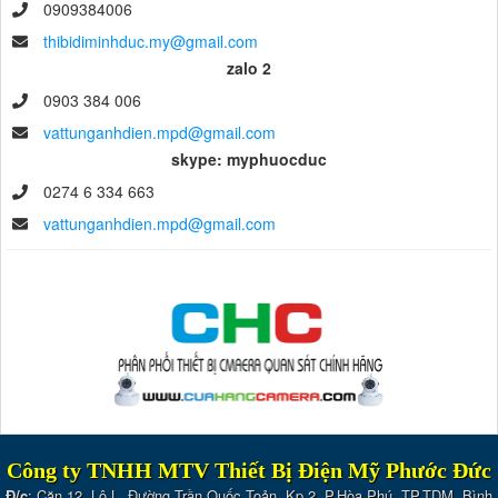
0909384006
thibidiminhduc.my@gmail.com
zalo 2
0903 384 006
vattunganhdien.mpd@gmail.com
skype: myphuocduc
0274 6 334 663
vattunganhdien.mpd@gmail.com
Công ty TNHH MTV Thiết Bị Điện Mỹ Phước Đức
Đ/c
: Căn 12, Lô L, Đường Trần Quốc Toản, Kp.2, P.Hòa Phú, TP.TDM, Bình