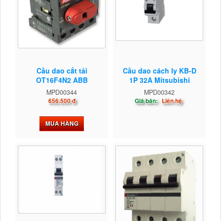
Cầu dao cắt tải
Cầu dao cách ly KB-D
OT16F4N2 ABB
1P 32A Mitsubishi
MPD00344
MPD00342
656.500 đ
Giá bán:
Liên hệ
MUA HÀNG