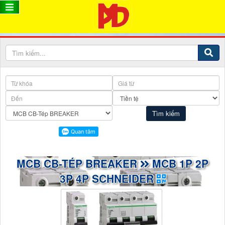
MCB CB-TÉP BREAKER
MCB 1P 2P
3P 4P SCHNEIDER