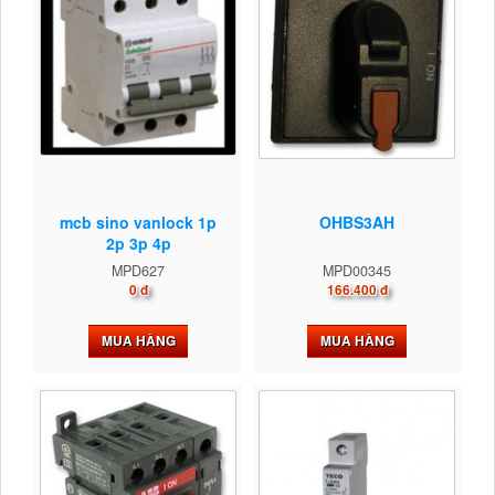
mcb sino vanlock 1p
OHBS3AH
2p 3p 4p
MPD627
MPD00345
0 đ
166.400 đ
MUA HÀNG
MUA HÀNG