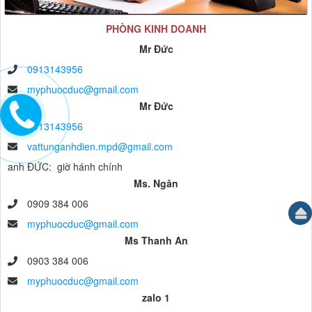
PHÒNG KINH DOANH
Mr Đức
0913143956
myphuocduc@gmail.com
Mr Đức
0913143956
vattunganhdien.mpd@gmail.com
anh ĐỨC: giờ hánh chính
Ms. Ngân
0909 384 006
myphuocduc@gmail.com
Ms Thanh An
0903 384 006
myphuocduc@gmail.com
zalo 1