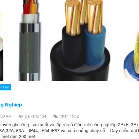
ng Nghiệp
:00 AM
Đã xem: 134
Phản hồi: 2
chuyên gia công, sản xuất và lắp ráp ổ điện rulo công nghiệp 2P+E, 3P
6A,32A, 63A... IP44, IP54 IP67 và cả ổ chống cháy nỗ... Dây chiều dài
0 mét đến 200 mét