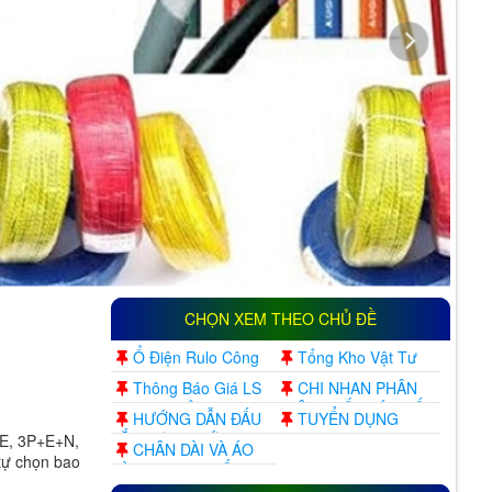
T
Th
CHỌN XEM THEO CHỦ ĐỀ
Ổ Điện Rulo Công
Tổng Kho Vật Tư
Nghiệp
Điện Công Ty Mỹ
Thông Báo Giá LS
CHI NHAN PHÂN
Phước Đức
Đã Thay Đổi
PHÂN PHỐI MÁY BIẾN
HƯỚNG DẪN ĐẤU
TUYỂN DỤNG
TẦN INVERTER
LẮP BƠM NƯỚC TỰ
+E, 3P+E+N,
CHÂN DÀI VÀ ÁO
SERVO INTV
ĐỘNG
 tự chọn bao
DÀI VN ĐẸP NHẤT MỌI
THỜI ĐẠI