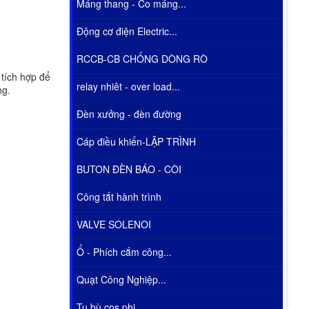
Máng thang - Co máng...
Động cơ điện Electric...
RCCB-CB CHỐNG DÒNG RÒ
 tích hợp để
relay nhiêt - over load...
ng.
Đèn xưởng - đèn đường
Cáp điều khiển-LẬP TRÌNH
BUTON ĐÈN BÁO - CÒI
Công tắt hành trình
VALVE SOLENOI
Ổ - Phích cắm công...
Quạt Công Nghiệp...
Tụ bù cos phi