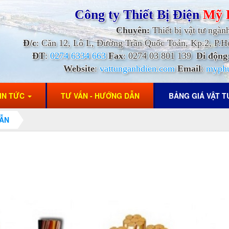
Công ty Thiết Bị Điện
Mỹ 
Chuyên:
Thiết bị vật tư ngàn
Đ/c
: Căn 12, Lô L, Đường Trần Quốc Toản, Kp.2, P
ĐT
:
0274 6334 663
Fax
: 0274 03 801 139
Di động
Website
:
vattunganhdien.com
Email
:
myph
IN TỨC
TƯ VẤN - HƯỚNG DẪN
BẢNG GIÁ VẬT 
DẪN