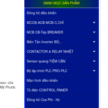
DANH MỤC SẢN PHẨM
Đồng hồ điều khiển
MCCB-ACB-MCB-C,CHÌ
MCB CB-Tép BREAKER
Biến Tần Inverter BỘ...
CONTACTOR & RELAY NHIỆT
Sensor quang-TIỆM CẬN
Bộ lập trình PLC PRO-PLC
Màn hình điều khiển
 sau: của
n Mỹ Phước
Tủ điện CONTROL PANER
Đồng hồ Cos Phi - Hz