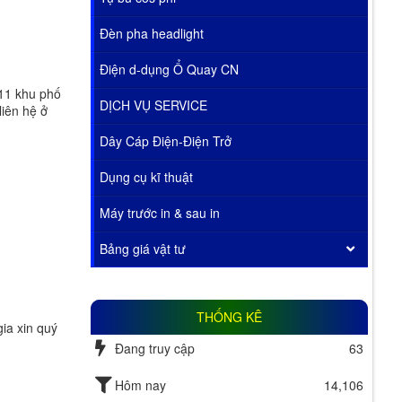
Đèn pha headlight
Điện d-dụng Ổ Quay CN
 11 khu phố
DỊCH VỤ SERVICE
liên hệ ở
Dây Cáp Điện-Điện Trở
Dụng cụ kĩ thuật
Máy trước in & sau in
Bảng giá vật tư
THỐNG KÊ
ia xin quý
Đang truy cập
63
Hôm nay
14,106