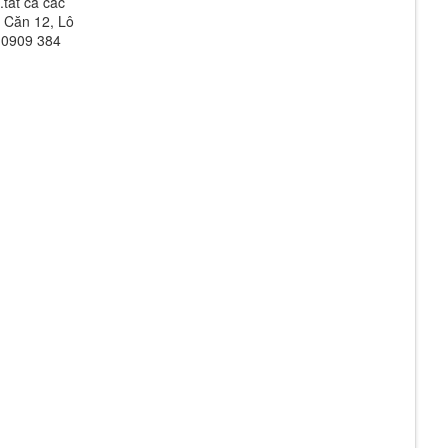
.tất cả các
 Căn 12, Lô
 0909 384