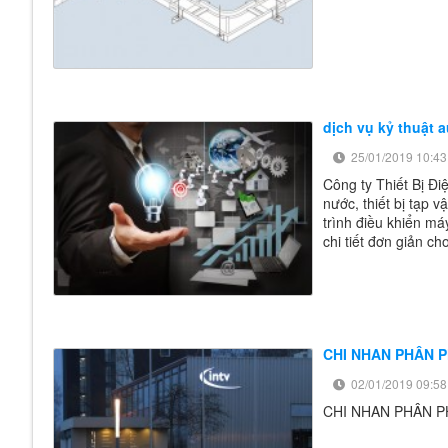
dịch vụ kỷ thuật 
25/01/2019 10:43
Công ty Thiết Bị Đ
nước, thiết bị tạp v
trình điều khiển má
chi tiết đơn giản c
CHI NHAN PHÂN P
02/01/2019 09:58
CHI NHAN PHÂN P