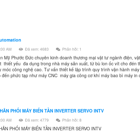
automation
:00 AM
Đã xem: 4683
Phản hồi: 1
iện Mỹ Phước Đức chuyên kinh doanh thương mại vật tư ngành điện, vậ
ật thiết yếu đa dụng trong nhà máy sản xuất, từ bù lon ốc vít cho đén th
y móc công nghệ cao. Tư vấn thiết kế lập trình quy trình vận hành máy
ho đến phức tạp như máy CNC máy gia công cơ khí máy bao bì máy in of
HÂN PHỐI MÁY BIẾN TẦN INVERTER SERVO INTV
:00 AM
Đã xem: 4779
Phản hồi: 8
HÂN PHỐI MÁY BIẾN TẦN INVERTER SERVO INTV