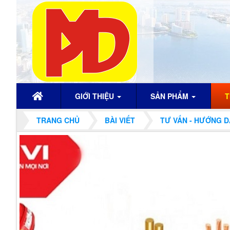
GIỚI THIỆU
SẢN PHẨM
T
TRANG CHỦ
BÀI VIẾT
TƯ VẤN - HƯỚNG 