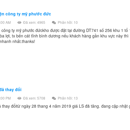
iện công ty mỹ phước đức
:00 AM
Đã xem: 4965
Phản hồi: 10
ện công ty mỹ phước đứckho được đặt tại đường DT741 số 256 khu 1 tổ
a lợi, tx bến cát tỉnh bình dương nếu khách hàng gần khu vực này thì 
 nhanh nhất.thanks!
đã thay đổi
:00 PM
Đã xem: 5708
Phản hồi: 13
 thay đổitừ ngày 28 thang 4 năm 2019 giá LS đã tăng. đang cập nhật g