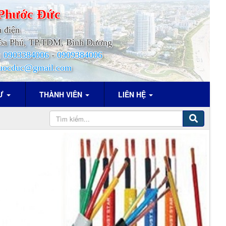
Phước
Đức
h điện
.Hòa Phú, TP.TDM, Bình Dương
:
0903384006
-
0909384006
uocduc@gmail.com
TƯ
THÀNH VIÊN
LIÊN HỆ