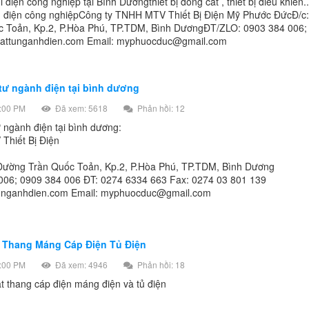
điện công nghiệp tại Bình Dươngthiết bị đóng cắt , thiết bị điều khiển..
ành điện công nghiệpCông ty TNHH MTV Thiết Bị Điện Mỹ Phước ĐứcĐ/c:
c Toản, Kp.2, P.Hòa Phú, TP.TDM, Bình DươngĐT/ZLO: 0903 384 006;
//vattunganhdien.com Email: myphuocduc@gmail.com
tư ngành điện tại bình dương
:00 PM
Đã xem: 5618
Phản hồi: 12
 ngành điện tại bình dương:
Thiết Bị Điện
 Đường Trần Quốc Toản, Kp.2, P.Hòa Phú, TP.TDM, Bình Dương
006; 0909 384 006 ĐT: 0274 6334 663 Fax: 0274 03 801 139
attunganhdien.com Email: myphuocduc@gmail.com
 Thang Máng Cáp Điện Tủ Điện
:00 PM
Đã xem: 4946
Phản hồi: 18
ặt thang cáp điện máng điện và tủ điện