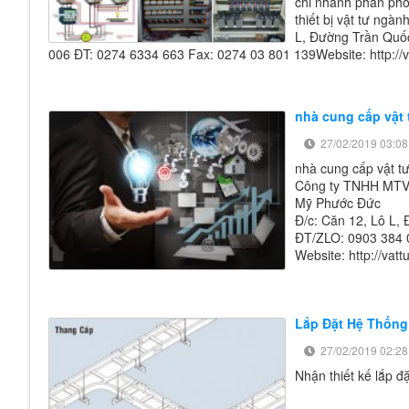
chi nhánh phân phối 
thiết bị vật tư ng
L, Đường Trần Quố
006 ĐT: 0274 6334 663 Fax: 0274 03 801 139Website: http:
nhà cung cấp vật 
27/02/2019 03:08
nhà cung cấp vật tư
Công ty TNHH MTV 
Mỹ Phước Đức
Đ/c: Căn 12, Lô L,
ĐT/ZLO: 0903 384 
Website: http://v
Lắp Đặt Hệ Thống
27/02/2019 02:28
Nhận thiết kế lắp đ