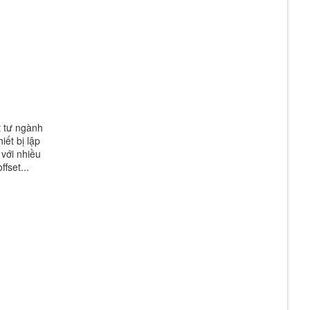
t tư ngành
iết bị lập
 với nhiều
fset...