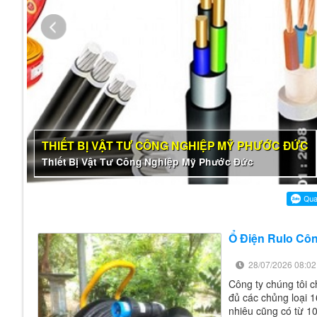
THIẾT BỊ VẬT TƯ CÔNG NGHIỆP MỸ PHƯỚC ĐỨC
Thiết Bị Vật Tư Công Nghiệp Mỹ Phước Đức
Ổ Điện Rulo Cô
28/07/2026 08:02
Công ty chúng tôi 
đủ các chủng loại 1
nhiêu cũng có từ 1