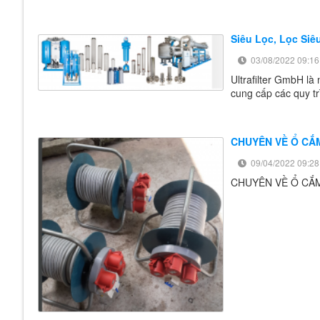
Siêu Lọc, Lọc Siê
03/08/2022 09:16
Ultrafilter GmbH là
cung cấp các quy tr
CHUYÊN VỀ Ổ CẮ
09/04/2022 09:28
CHUYÊN VỀ Ổ CẮM