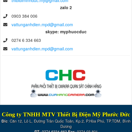
thibidiminhduc.my@gmail.com
zalo 2
0903 384 006
vattunganhdien.mpd@gmail.com
skype: myphuocduc
0274 6 334 663
vattunganhdien.mpd@gmail.com
Công ty TNHH MTV Thiết Bị Điện Mỹ Phước Đức
Đ/c
: Căn 12, Lô L, Đường Trần Quốc Toản, Kp.2, P.Hòa Phú, TP.TDM, Bình
Dương
ĐT
:
0274 6334 663
Fax
: 0274 03 801