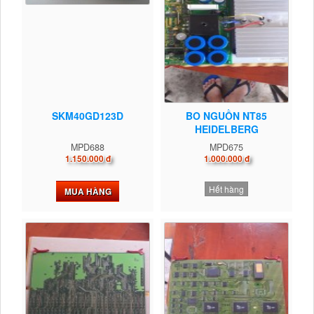
SKM40GD123D
BO NGUỒN NT85
HEIDELBERG
MPD688
MPD675
1.150.000 đ
1.000.000 đ
Hết hàng
MUA HÀNG