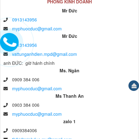
PHÒNG KINH DOANH
Mr Đức
0913143956
myphuocduc@gmail.com
Mr Đức
0913143956
vattunganhdien.mpd@gmail.com
anh ĐỨC: giờ hánh chính
Ms. Ngân
0909 384 006
myphuocduc@gmail.com
Ms Thanh An
0903 384 006
myphuocduc@gmail.com
zalo 1
0909384006