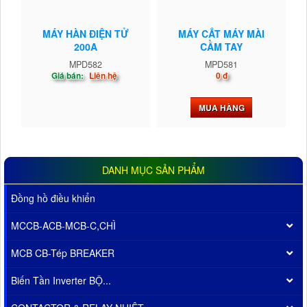
MÁY HÀN ĐIỆN TỬ
MÁY CẮT MÁY MÀI
200A
CẦM TAY
MPD582
MPD581
Giá bán:
Liên hệ
0 đ
MUA HÀNG
DANH MỤC SẢN PHẨM
Đồng hồ điều khiển
MCCB-ACB-MCB-C,CHÌ
MCB CB-Tép BREAKER
Biến Tần Inverter BỘ...