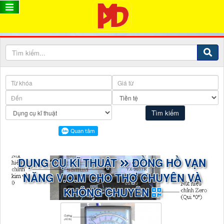
DỤNG CỤ KĨ THUẬT
ĐỒNG HỒ VẠN
NĂNG V.O.M CHO THỢ CHUYÊN VÀ
KHÔNG CHUYÊN