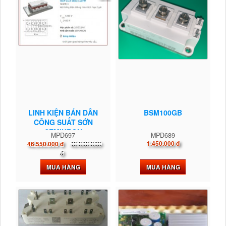
LINH KIỆN BÁN DẪN
BSM100GB
CÔNG SUẤT SỚN
SEMIKRON
MPD697
MPD689
49.000.000
1.450.000 đ
46.550.000 đ
đ
MUA HÀNG
MUA HÀNG