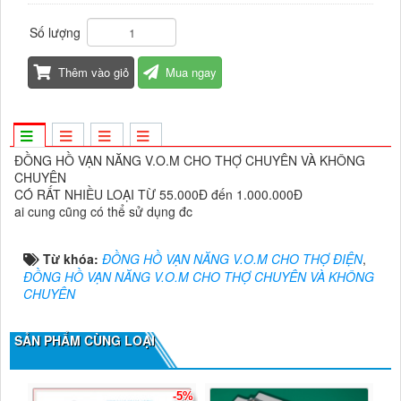
Số lượng
Thêm vào giỏ
Mua ngay
ĐỒNG HỒ VẠN NĂNG V.O.M CHO THỢ CHUYÊN VÀ KHÔNG
CHUYÊN
CÓ RẤT NHIỀU LOẠI TỪ 55.000Đ đến 1.000.000Đ
ai cung cũng có thể sử dụng đc
Từ khóa:
ĐỒNG HỒ VẠN NĂNG V.O.M CHO THỢ ĐIỆN
,
ĐỒNG HỒ VẠN NĂNG V.O.M CHO THỢ CHUYÊN VÀ KHÔNG
CHUYÊN
SẢN PHẨM CÙNG LOẠI
-5%