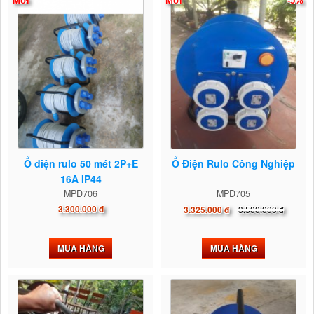
Mới
Mới
-5%
Ổ điện rulo 50 mét 2P+E
Ổ Điện Rulo Công Nghiệp
16A IP44
MPD706
MPD705
3.300.000 đ
3.500.000 đ
3.325.000 đ
MUA HÀNG
MUA HÀNG