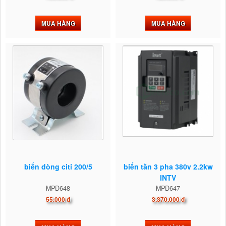
MUA HÀNG
MUA HÀNG
biến dòng citi 200/5
biến tần 3 pha 380v 2.2kw
INTV
MPD648
MPD647
55.000 đ
3.370.000 đ