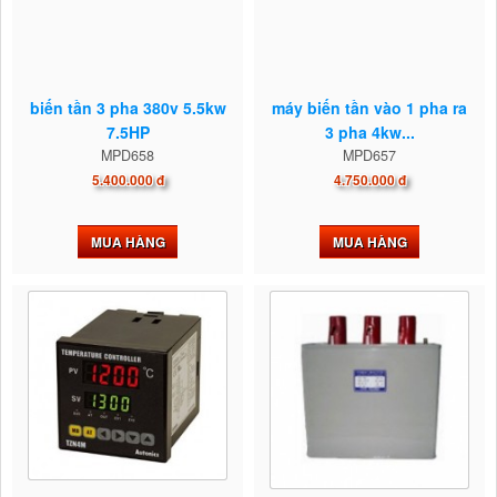
biến tần 3 pha 380v 5.5kw
máy biến tần vào 1 pha ra
7.5HP
3 pha 4kw...
MPD658
MPD657
5.400.000 đ
4.750.000 đ
MUA HÀNG
MUA HÀNG