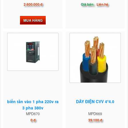
2.600.000 đ
Giá bán:
Liên hệ
MUA HÀNG
biến tần vào 1 pha 220v ra
DÂY ĐIỆN CVV 4*4.0
3 pha 380v
MPD670
MPD669
0 đ
39.100 đ