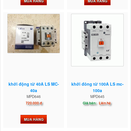
MUA HÀNG
MUA HÀNG
khởi động từ 40A LS MC-
khởi đông từ 100A LS mc-
40a
100a
MPD646
MPD645
720.000 đ
Giá bán:
Liên hệ
MUA HÀNG