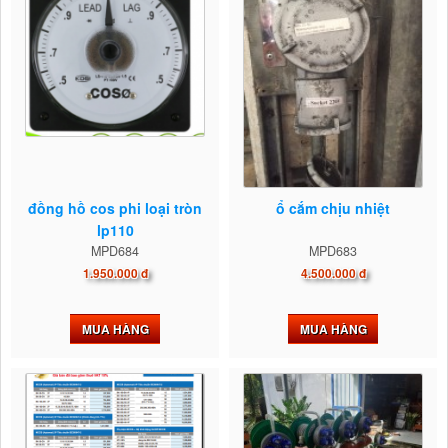
đồng hồ cos phi loại tròn
ổ cắm chịu nhiệt
lp110
MPD684
MPD683
1.950.000 đ
4.500.000 đ
MUA HÀNG
MUA HÀNG