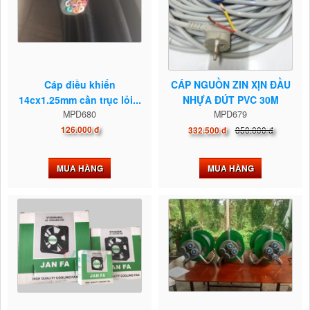
Cáp điều khiển
CÁP NGUỒN ZIN XỊN ĐẦU
14cx1.25mm cần trục lỏi...
NHỰA ĐÚT PVC 30M
MPD680
MPD679
126.000 đ
350.000 đ
332.500 đ
MUA HÀNG
MUA HÀNG