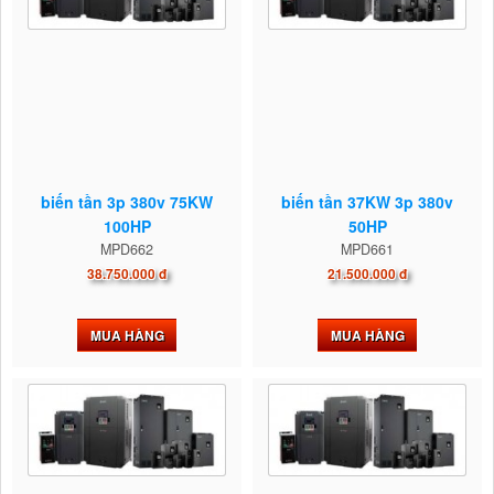
biến tần 3p 380v 75KW
biến tần 37KW 3p 380v
100HP
50HP
MPD662
MPD661
38.750.000 đ
21.500.000 đ
MUA HÀNG
MUA HÀNG