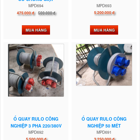
MPD694
MPD693
500.000 đ
5.200.000 đ
475.000 đ
MUA HÀNG
MUA HÀNG
Ổ QUAY RULO CÔNG
Ổ QUAY RULO CÔNG
NGHIỆP 3 PHA 220/380V
NGHIỆP 50 MÉT
MPD692
MPD691
5.500.000 đ
3.250.000 đ