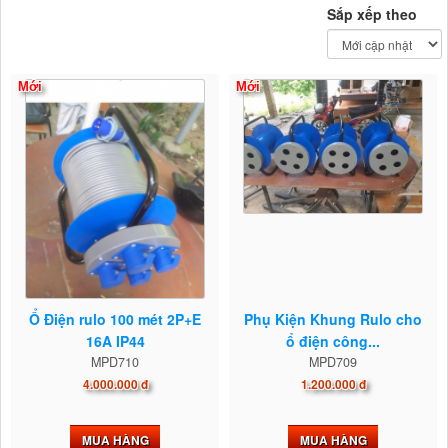
Sắp xếp theo
Mới
Mới
Ổ Điện rulo 100 mét 2P+E
Phụ Kiện Khung Rulo cho
16A IP44
ổ điện công...
MPD710
MPD709
4.000.000 đ
1.200.000 đ
MUA HÀNG
MUA HÀNG