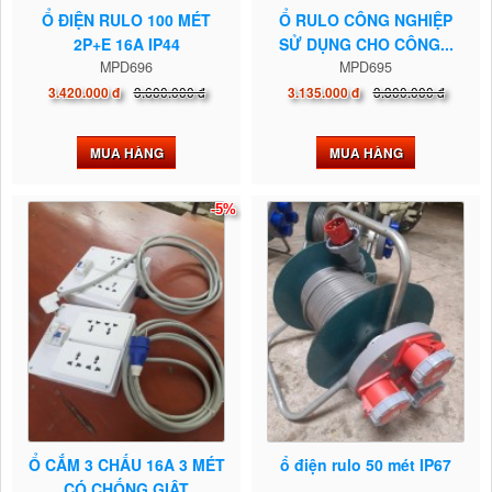
Ổ ĐIỆN RULO 100 MÉT
Ổ RULO CÔNG NGHIỆP
2P+E 16A IP44
SỬ DỤNG CHO CÔNG...
MPD696
MPD695
3.600.000 đ
3.300.000 đ
3.420.000 đ
3.135.000 đ
MUA HÀNG
MUA HÀNG
-5%
Ổ CẮM 3 CHẤU 16A 3 MÉT
ổ điện rulo 50 mét IP67
CÓ CHỐNG GIẬT