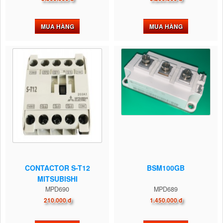
MUA HÀNG
MUA HÀNG
CONTACTOR S-T12
BSM100GB
MITSUBISHI
MPD690
MPD689
210.000 đ
1.450.000 đ