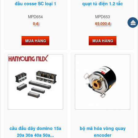
đầu cosse SC loại 1
quạt tủ điện 1.2 tấc
MPD654
MPD653
0 đ
65.000 đ
MUA HÀNG
MUA HÀNG
cầu đấu dây domino 15a
bộ mã hóa vòng quay
20a 30a 40a 50a...
encoder