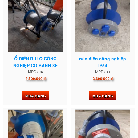
Ổ ĐIỆN RULO CÔNG
rulo điện công nghiệp
NGHIỆP CÓ BÁNH XE
IP54
MPD704
LƯU...
MPD703
4.500.000 đ
3.600.000 đ
MUA HÀNG
MUA HÀNG