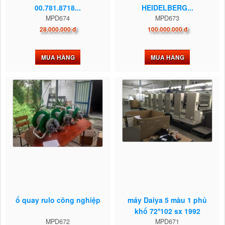
00.781.8718...
HEIDELBERG...
MPD674
MPD673
28.000.000 đ
100.000.000 đ
MUA HÀNG
MUA HÀNG
ổ quay rulo công nghiệp
máy Daiya 5 màu 1 phủ
khổ 72*102 sx 1992
MPD672
MPD671