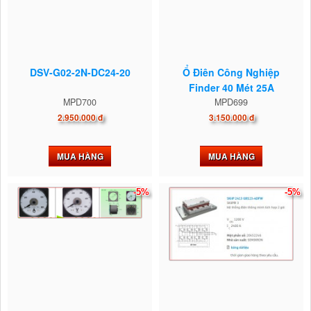
DSV-G02-2N-DC24-20
Ổ Điên Công Nghiệp
Finder 40 Mét 25A
MPD700
MPD699
2.950.000 đ
3.150.000 đ
MUA HÀNG
MUA HÀNG
-5%
-5%