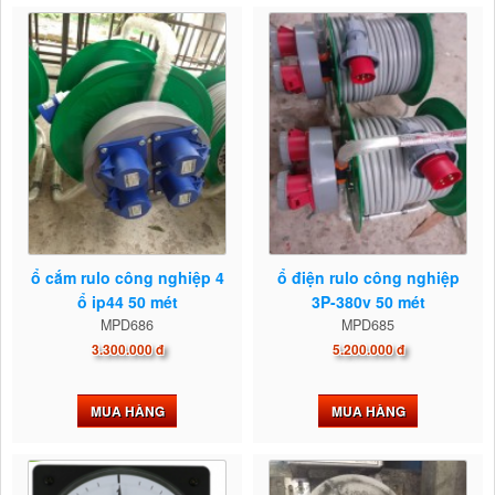
ổ cắm rulo công nghiệp 4
ổ điện rulo công nghiệp
ổ ip44 50 mét
3P-380v 50 mét
MPD686
MPD685
3.300.000 đ
5.200.000 đ
MUA HÀNG
MUA HÀNG