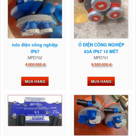
rulo điện công nghiệp
Ổ ĐIỆN CÔNG NGHIỆP
IP67
63A IP67 15 MÉT
MPD702
MPD701
4.000.000 đ
8.500.000 đ
MUA HÀNG
MUA HÀNG