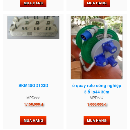
MUA HÀNG
MUA HÀNG
SKM40GD123D
ổ quay rulo công nghiệp
3 ổ ip44 30m
MPD688
MPD687
1.150.000 đ
3.000.000 đ
MUA HÀNG
MUA HÀNG