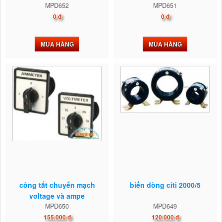
MPD652
MPD651
0 đ
0 đ
MUA HÀNG
MUA HÀNG
công tắt chuyển mạch
biến dòng citi 2000/5
voltage và ampe
MPD650
MPD649
155.000 đ
120.000 đ