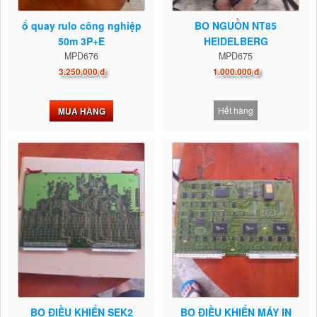
ổ quay rulo công nghiệp
BO NGUỒN NT85
50m 3P+E
HEIDELBERG
MPD676
MPD675
3.250.000 đ
1.000.000 đ
Hết hàng
MUA HÀNG
BO ĐIỀU KHIỂN SEK2
BO ĐIỀU KHIỂN MÁY IN