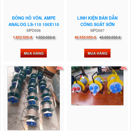
ĐỒNG HỒ VÔN, AMPE
LINH KIỆN BÁN DẪN
ANALOG LS-110 100X110
CÔNG SUẤT SỚN
MPD698
SEMIKRON
MPD697
1.950.000 đ
49.000.000 đ
1.852.500 đ
46.550.000 đ
MUA HÀNG
MUA HÀNG
-5%
-5%