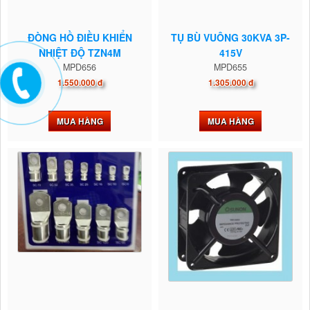
ĐÒNG HỒ ĐIỀU KHIỂN
TỤ BÙ VUÔNG 30KVA 3P-
NHIỆT ĐỘ TZN4M
415V
MPD656
MPD655
1.550.000 đ
1.305.000 đ
MUA HÀNG
MUA HÀNG