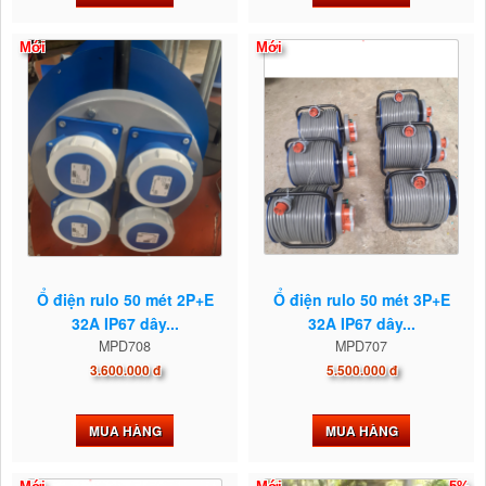
Mới
Mới
Ổ điện rulo 50 mét 2P+E
Ổ điện rulo 50 mét 3P+E
32A IP67 dây...
32A IP67 dây...
MPD708
MPD707
3.600.000 đ
5.500.000 đ
MUA HÀNG
MUA HÀNG