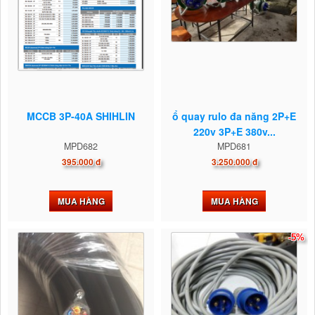
MCCB 3P-40A SHIHLIN
ổ quay rulo đa năng 2P+E
220v 3P+E 380v...
MPD682
MPD681
395.000 đ
3.250.000 đ
MUA HÀNG
MUA HÀNG
-5%