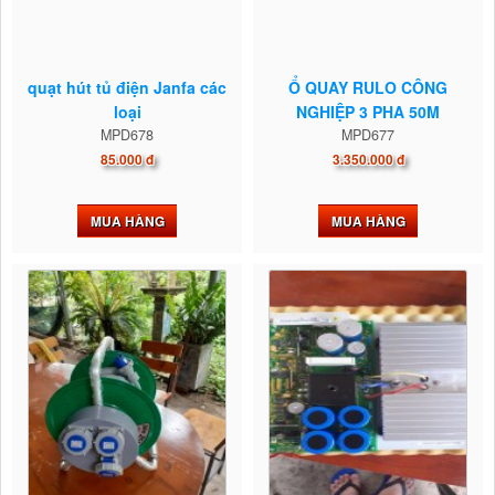
quạt hút tủ điện Janfa các
Ổ QUAY RULO CÔNG
loại
NGHIỆP 3 PHA 50M
MPD678
MPD677
85.000 đ
3.350.000 đ
MUA HÀNG
MUA HÀNG