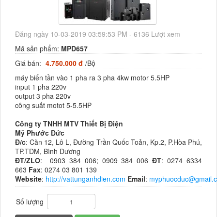
Đăng ngày 10-03-2019 03:59:53 PM - 6136 Lượt xem
Mã sản phẩm:
MPD657
Giá bán:
4.750.000 đ
/Bộ
máy biến tần vào 1 pha ra 3 pha 4kw motor 5.5HP
input 1 pha 220v
output 3 pha 220v
công suất motot 5-5.5HP
Công ty TNHH MTV Thiết Bị Điện
Mỹ Phước Đức
Đ/c
: Căn 12, Lô L, Đường Trần Quốc Toản, Kp.2, P.Hòa Phú,
TP.TDM, Bình Dương
ĐT/ZLO
: 0903 384 006; 0909 384 006
ĐT
: 0274 6334
663
Fax
: 0274 03 801 139
Website
:
http://vattunganhdien.com
Email
:
myphuocduc@gmail.
Số lượng