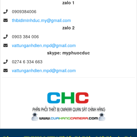
zalo 1
0909384006
thibidiminhduc.my@gmail.com
zalo 2
0903 384 006
vattunganhdien.mpd@gmail.com
skype: myphuocduc
0274 6 334 663
vattunganhdien.mpd@gmail.com