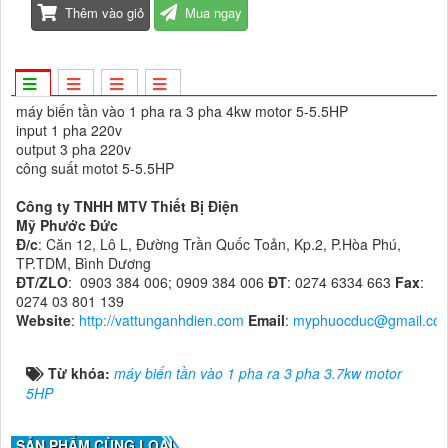
Thêm vào giỏ
Mua ngay
máy biến tần vào 1 pha ra 3 pha 4kw motor 5-5.5HP
input 1 pha 220v
output 3 pha 220v
công suất motot 5-5.5HP
Công ty TNHH MTV Thiết Bị Điện
Mỹ Phước Đức
Đ/c
: Căn 12, Lô L, Đường Trần Quốc Toản, Kp.2, P.Hòa Phú,
TP.TDM, Bình Dương
ĐT/ZLO
: 0903 384 006; 0909 384 006
ĐT
: 0274 6334 663
Fax
:
0274 03 801 139
Website
:
http://vattunganhdien.com
Email
:
myphuocduc@gmail.co
Từ khóa:
máy biến tần vào 1 pha ra 3 pha 3.7kw motor
5HP
SẢN PHẨM CÙNG LOẠI