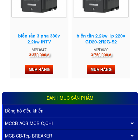
biến tần 3 pha 380v
biến tần 2.2kw 1p 220v
2.2kw INTV
GD20-2R2G-S2
MPD647
MPD620
3.370.000 đ
3.750.000 đ
MUA HÀNG
MUA HÀNG
DANH MỤC SẢN PHẨM
Đồng hồ điều khiển
MCCB-ACB-MCB-C,CHÌ
MCB CB-Tép BREAKER