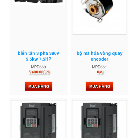
biến tần 3 pha 380v
bộ mã hóa vòng quay
5.5kw 7.5HP
encoder
MPD658
MPD651
5.400.000 đ
0 đ
MUA HÀNG
MUA HÀNG