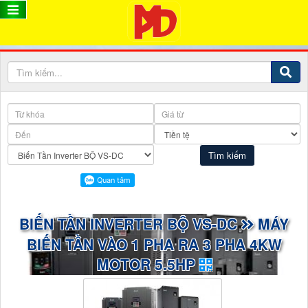
BIẾN TẦN INVERTER BỘ VS-DC
MÁY
BIẾN TẦN VÀO 1 PHA RA 3 PHA 4KW
MOTOR 5.5HP