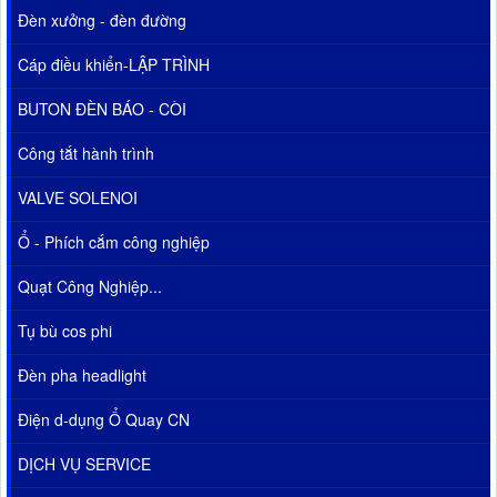
Đèn xưởng - đèn đường
Cáp điều khiển-LẬP TRÌNH
BUTON ĐÈN BÁO - CÒI
Công tắt hành trình
VALVE SOLENOI
Ổ - Phích cắm công nghiệp
Quạt Công Nghiệp...
Tụ bù cos phi
Đèn pha headlight
Điện d-dụng Ổ Quay CN
DỊCH VỤ SERVICE