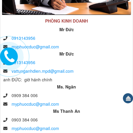
PHÒNG KINH DOANH
Mr Đức
0913143956
myphuocduc@gmail.com
Mr Đức
0913143956
vattunganhdien.mpd@gmail.com
anh ĐỨC: giờ hánh chính
Ms. Ngân
0909 384 006
myphuocduc@gmail.com
Ms Thanh An
0903 384 006
myphuocduc@gmail.com