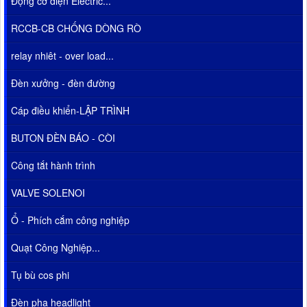
Động cơ điện Electric...
RCCB-CB CHỐNG DÒNG RÒ
relay nhiêt - over load...
Đèn xưởng - đèn đường
Cáp điều khiển-LẬP TRÌNH
BUTON ĐÈN BÁO - CÒI
Công tắt hành trình
VALVE SOLENOI
Ổ - Phích cắm công nghiệp
Quạt Công Nghiệp...
Tụ bù cos phi
Đèn pha headlight