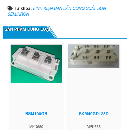
Từ khóa:
LINH KIỆN BÁN DẪN CÔNG SUẤT SỚN
SEMIKRON
SẢN PHẨM CÙNG LOẠI
BSM100GB
SKM40GD123D
MPD689
MPD688