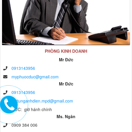
PHÒNG KINH DOANH
Mr Đức
0913143956
myphuocduc@gmail.com
Mr Đức
0913143956
vattunganhdien.mpd@gmail.com
anh ĐỨC: giờ hánh chính
Ms. Ngân
0909 384 006