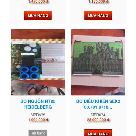
1.450.000 đ
1.150.000 đ
MUA HÀNG
MUA HÀNG
BO NGUỒN NT85
BO ĐIỀU KHIỂN SEK2
HEIDELBERG
00.781.8718...
MPD675
MPD674
1.000.000 đ
28.000.000 đ
Hết hàng
MUA HÀNG