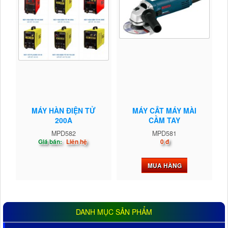
MÁY HÀN ĐIỆN TỬ
MÁY CẮT MÁY MÀI
200A
CẦM TAY
MPD582
MPD581
Giá bán:
Liên hệ
0 đ
MUA HÀNG
DANH MỤC SẢN PHẨM