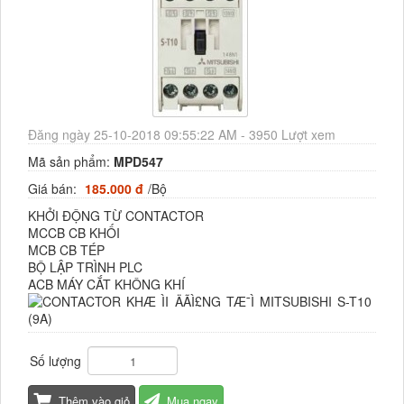
Đăng ngày 25-10-2018 09:55:22 AM - 3950 Lượt xem
Mã sản phẩm:
MPD547
Giá bán:
185.000 đ
/Bộ
KHỞI ĐỘNG TỪ CONTACTOR
MCCB CB KHỐI
MCB CB TÉP
BỘ LẬP TRÌNH PLC
ACB MÁY CẮT KHÔNG KHÍ
Số lượng
Thêm vào giỏ
Mua ngay