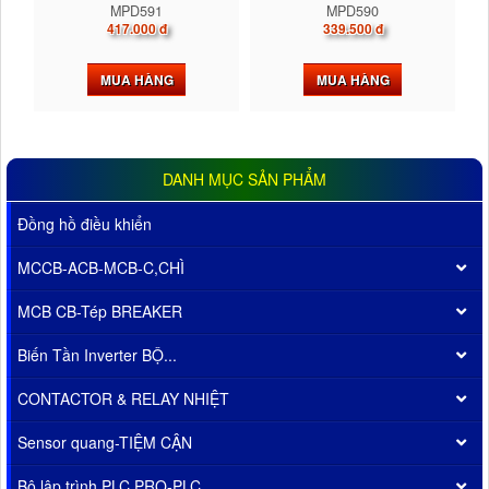
MPD591
MPD590
417.000 đ
339.500 đ
MUA HÀNG
MUA HÀNG
DANH MỤC SẢN PHẨM
Đồng hồ điều khiển
MCCB-ACB-MCB-C,CHÌ
MCB CB-Tép BREAKER
Biến Tần Inverter BỘ...
CONTACTOR & RELAY NHIỆT
Sensor quang-TIỆM CẬN
Bộ lập trình PLC PRO-PLC