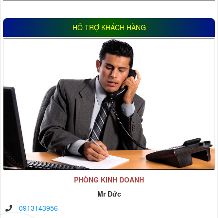
HỖ TRỢ KHÁCH HÀNG
PHÒNG KINH DOANH
Mr Đức
0913143956