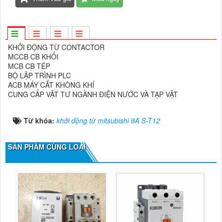
KHỞI ĐỘNG TỪ CONTACTOR
MCCB CB KHỐI
MCB CB TÉP
BỘ LẬP TRÌNH PLC
ACB MÁY CẮT KHÔNG KHÍ
CUNG CẤP VẬT TƯ NGÀNH ĐIỆN NƯỚC VÀ TẠP VẬT
Từ khóa:
khởi động từ mitsubishi 9A S-T12
SẢN PHẨM CÙNG LOẠI