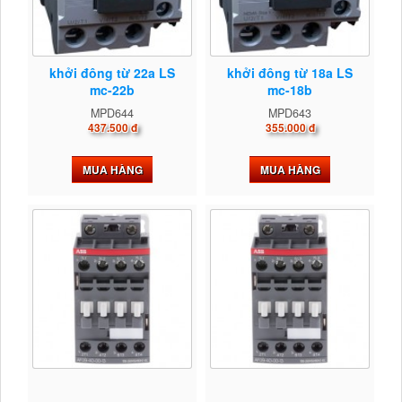
khởi đông từ 22a LS
khởi đông từ 18a LS
mc-22b
mc-18b
MPD644
MPD643
437.500 đ
355.000 đ
MUA HÀNG
MUA HÀNG