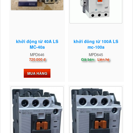
khởi động từ 40A LS
khởi đông từ 100A LS
MC-40a
mc-100a
MPD646
MPD645
720.000 đ
Giá bán:
Liên hệ
MUA HÀNG