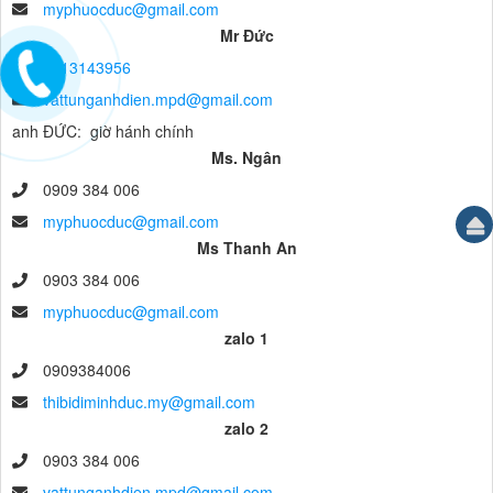
myphuocduc@gmail.com
Mr Đức
0913143956
vattunganhdien.mpd@gmail.com
anh ĐỨC: giờ hánh chính
Ms. Ngân
0909 384 006
myphuocduc@gmail.com
Ms Thanh An
0903 384 006
myphuocduc@gmail.com
zalo 1
0909384006
thibidiminhduc.my@gmail.com
zalo 2
0903 384 006
vattunganhdien.mpd@gmail.com