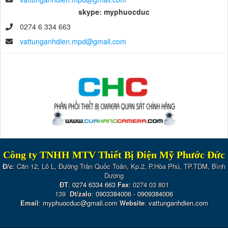
skype: myphuocduc
0274 6 334 663
vattunganhdien.mpd@gmail.com
Công ty TNHH MTV Thiết Bị Điện Mỹ Phước Đức
Đ/c
: Căn 12, Lô L, Đường Trần Quốc Toản, Kp.2, P.Hòa Phú, TP.TDM, Bình
Dương
ĐT
:
0274 6334 663
Fax
: 0274 03 801
139
Dt/zalo
:
0903384006
-
0909384006
Email
:
myphuocduc@gmail.com
Website
:
vattunganhdien.com