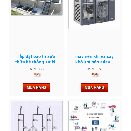
lắp đặt bảo trì sửa
máy nén khí và sấy
chữa hệ thống sử lý...
khô khí nén atlas...
MPD560
MPD559
0 đ
0 đ
MUA HÀNG
MUA HÀNG