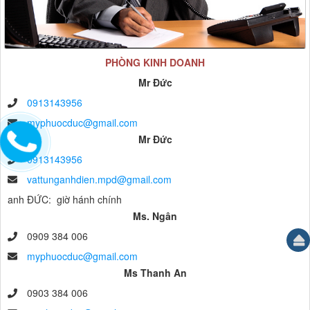
PHÒNG KINH DOANH
Mr Đức
0913143956
myphuocduc@gmail.com
Mr Đức
0913143956
vattunganhdien.mpd@gmail.com
anh ĐỨC: giờ hánh chính
Ms. Ngân
0909 384 006
myphuocduc@gmail.com
Ms Thanh An
0903 384 006