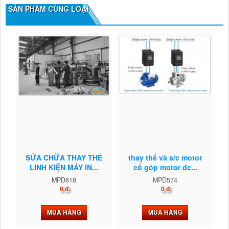
SẢN PHẨM CÙNG LOẠI
SỬA CHỮA THAY THẾ
thay thế và s/c motor
LINH KIỆN MÁY IN...
cổ góp motor dc...
MPD618
MPD574
0 đ
0 đ
MUA HÀNG
MUA HÀNG