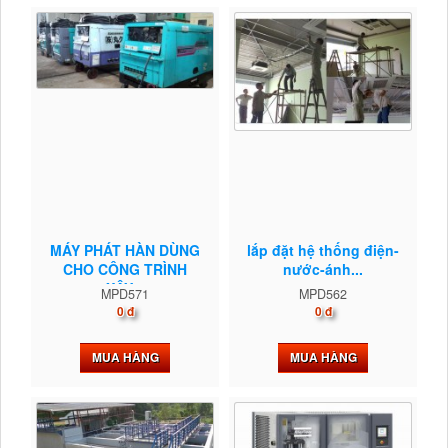
MÁY PHÁT HÀN DÙNG
lắp đặt hệ thống điện-
CHO CÔNG TRÌNH
nước-ánh...
XÂY...
MPD571
MPD562
0 đ
0 đ
MUA HÀNG
MUA HÀNG