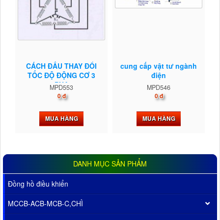
CÁCH ĐẤU THAY ĐỔI
cung cấp vật tư ngành
TỐC ĐỘ ĐỘNG CƠ 3
điện
PHA
MPD553
MPD546
0 đ
0 đ
MUA HÀNG
MUA HÀNG
DANH MỤC SẢN PHẨM
Đồng hồ điều khiển
MCCB-ACB-MCB-C,CHÌ