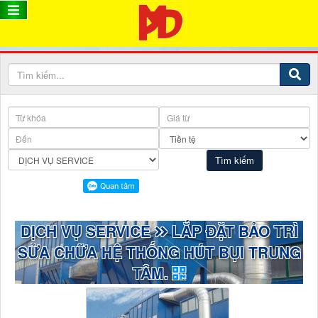
DỊCH VỤ SERVICE
LẮP ĐẶT BẢO TRÌ
SỬA CHỮA HỆ THỐNG HÚT BỤI TRUNG
TÂM.