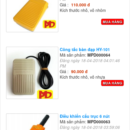
Giá :
110.000 đ
Kích thước nhỏ, vỏ nhôm
MUA HÀNG
Công tắc bàn đạp HY-101
Mã sản phẩm:
MPD000064
Đăng ngày 18-04-2018 04:01:46
PM
Giá :
90.000 đ
Kích thước nhỏ, vỏ nhựa
MUA HÀNG
Điều khiển cẩu trục 6 nút
Mã sản phẩm:
MPD000063
Đăng ngày 18-04-2018 03:59:06