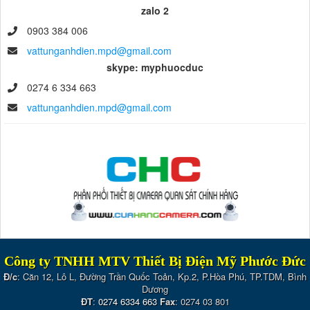
zalo 2
0903 384 006
vattunganhdien.mpd@gmail.com
skype: myphuocduc
0274 6 334 663
vattunganhdien.mpd@gmail.com
Công ty TNHH MTV Thiết Bị Điện Mỹ Phước Đức
Đ/c
: Căn 12, Lô L, Đường Trần Quốc Toản, Kp.2, P.Hòa Phú, TP.TDM, Bình
Dương
ĐT
:
0274 6334 663
Fax
: 0274 03 801