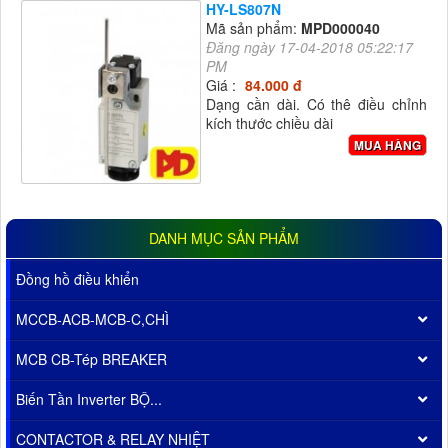
HY-LS807N
Mã sản phẩm:
MPD000040
Đăng ngày 17-04-2018 05:22:17
PM
Giá :
84.000 đ
Dạng cần dài. Có thê điều chỉnh
kích thước chiều dài
MUA HÀNG
DANH MỤC SẢN PHẨM
Đồng hồ điều khiển
MCCB-ACB-MCB-C,CHÌ
MCB CB-Tép BREAKER
Biến Tần Inverter BỘ...
CONTACTOR & RELAY NHIỆT