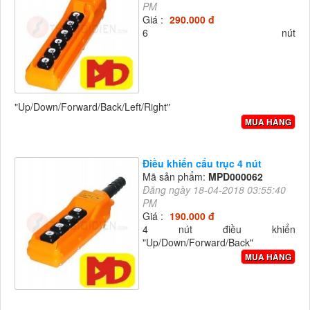
PM
Giá :
290.000 đ
6 nút
"Up/Down/Forward/Back/Left/Right"
MUA HÀNG
Điều khiển cẩu trục 4 nút
Mã sản phẩm:
MPD000062
Đăng ngày 18-04-2018 03:55:40
PM
Giá :
190.000 đ
4 nút điều khiển
"Up/Down/Forward/Back"
MUA HÀNG