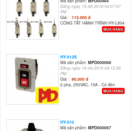
Mã sản phẩm:
MPD00464
Đăng ngày 15-09-2018 04:07:07
PM
Giá :
115.000 đ
CÔNG TẮT HÀNH TRÌNH HY-L804
MUA HÀNG
HY-512S
Mã sản phẩm:
MPD000068
Đăng ngày 18-04-2018 04:12:58
PM
Giá :
90.000 đ
2 pha, 250VAC, 15A - Có đèn
MUA HÀNG
HY-510
Mã sản phẩm:
MPD000067