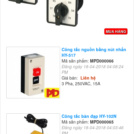
MUA HÀNG
Công tắc nguồn bằng nút nhấn
HY-517
Mã sản phẩm:
MPD000066
Đăng ngày 18-04-2018 04:08:24
PM
Giá bán:
Liên hệ
3 Pha, 250VAC, 15A
Công tắc bàn đạp HY-102N
Mã sản phẩm:
MPD000065
Đăng ngày 18-04-2018 04:03:46
PM