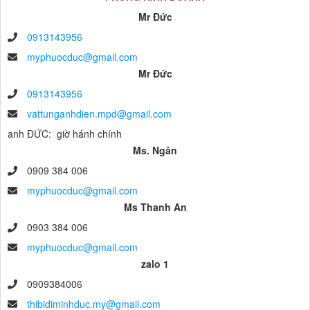
Mr Đức
0913143956
myphuocduc@gmail.com
Mr Đức
0913143956
vattunganhdien.mpd@gmail.com
anh ĐỨC: giờ hánh chính
Ms. Ngân
0909 384 006
myphuocduc@gmail.com
Ms Thanh An
0903 384 006
myphuocduc@gmail.com
zalo 1
0909384006
thibidiminhduc.my@gmail.com