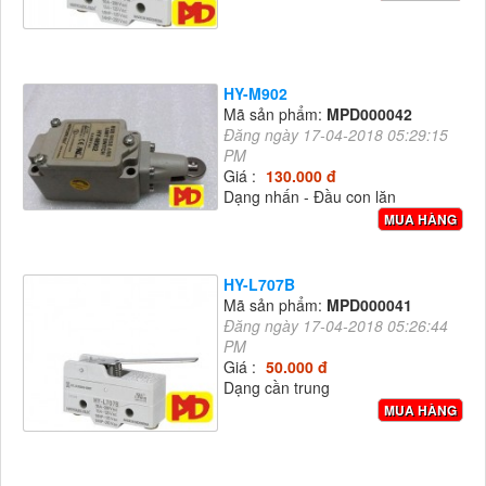
HY-M902
Mã sản phẩm:
MPD000042
Đăng ngày 17-04-2018 05:29:15
PM
Giá :
130.000 đ
Dạng nhấn - Đầu con lăn
MUA HÀNG
HY-L707B
Mã sản phẩm:
MPD000041
Đăng ngày 17-04-2018 05:26:44
PM
Giá :
50.000 đ
Dạng cần trung
MUA HÀNG