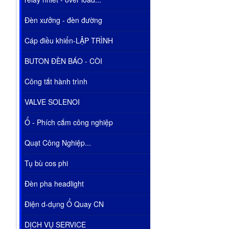
Đèn xưởng - đèn đường
Cáp điều khiển-LẬP TRÌNH
BUTON ĐÈN BÁO - CÒI
Công tắt hành trình
VALVE SOLENOI
Ổ - Phích cắm công nghiệp
Quạt Công Nghiệp...
Tụ bù cos phi
Đèn pha headlight
Điện d-dụng Ổ Quay CN
DỊCH VỤ SERVICE