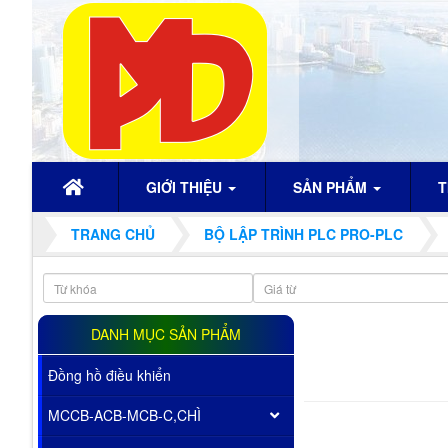
GIỚI THIỆU
SẢN PHẨM
T
TRANG CHỦ
BỘ LẬP TRÌNH PLC PRO-PLC
DANH MỤC SẢN PHẨM
Đồng hồ điều khiển
MCCB-ACB-MCB-C,CHÌ