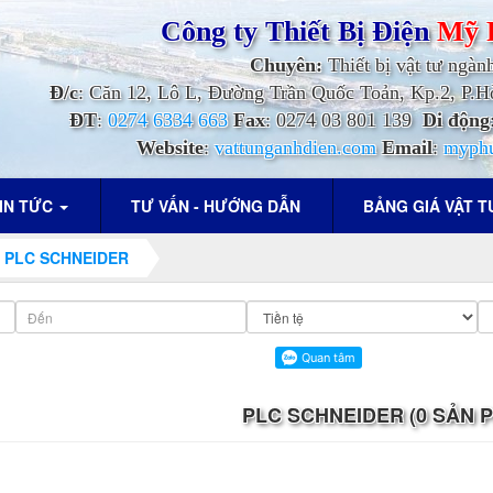
Công ty Thiết Bị Điện
Mỹ 
Chuyên:
Thiết bị vật tư ngàn
Đ/c
: Căn 12, Lô L, Đường Trần Quốc Toản, Kp.2, P
ĐT
:
0274 6334 663
Fax
: 0274 03 801 139
Di động
Website
:
vattunganhdien.com
Email
:
myph
IN TỨC
TƯ VẤN - HƯỚNG DẪN
BẢNG GIÁ VẬT 
PLC SCHNEIDER
PLC SCHNEIDER (0 SẢN 