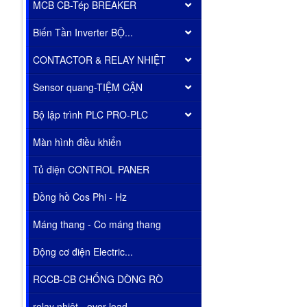
MCB CB-Tép BREAKER
Biến Tần Inverter BỘ...
CONTACTOR & RELAY NHIỆT
Sensor quang-TIỆM CẬN
Bộ lập trình PLC PRO-PLC
Màn hình điều khiển
Tủ điện CONTROL PANER
Đồng hồ Cos Phi - Hz
Máng thang - Co máng thang
Động cơ điện Electric...
RCCB-CB CHỐNG DÒNG RÒ
relay nhiêt - over load...