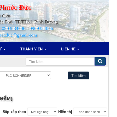
Phước
Đức
h điện
.Hòa Phú, TP.TDM, Bình Dương
:
0903384006
-
0909384006
uocduc@gmail.com
TƯ
THÀNH VIÊN
LIÊN HỆ
PHẨM)
Sắp xếp theo
Hiển thị