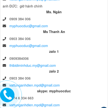
anh ĐỨC: giờ hánh chính
Ms. Ngân
0909 384 006
myphuocduc@gmail.com
Ms Thanh An
0903 384 006
myphuocduc@gmail.com
zalo 1
0909384006
thibidiminhduc.my@gmail.com
zalo 2
0903 384 006
vattunganhdien.mpd@gmail.com
skype: myphuocduc
0274 6 334 663
vattunganhdien.mpd@gmail.com