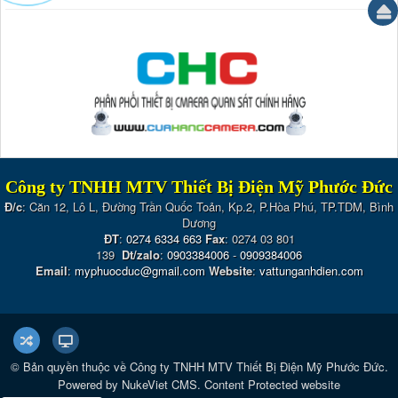
Công ty TNHH MTV Thiết Bị Điện Mỹ Phước Đức
Đ/c
: Căn 12, Lô L, Đường Trần Quốc Toản, Kp.2, P.Hòa Phú, TP.TDM, Bình
Dương
ĐT
:
0274 6334 663
Fax
: 0274 03 801
139
Dt/zalo
:
0903384006
-
0909384006
Email
:
myphuocduc@gmail.com
Website
:
vattunganhdien.com
© Bản quyền thuộc về
Công ty TNHH MTV Thiết Bị Điện Mỹ Phước Đức
.
Powered by
NukeViet CMS
.
Content Protected website