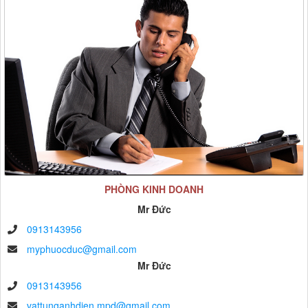
PHÒNG KINH DOANH
Mr Đức
0913143956
myphuocduc@gmail.com
Mr Đức
0913143956
vattunganhdien.mpd@gmail.com