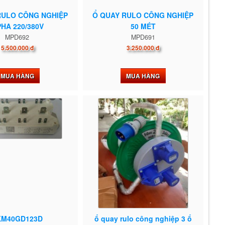
RULO CÔNG NGHIỆP
Ổ QUAY RULO CÔNG NGHIỆP
PHA 220/380V
50 MÉT
MPD692
MPD691
5.500.000 đ
3.250.000 đ
MUA HÀNG
MUA HÀNG
KM40GD123D
ổ quay rulo công nghiệp 3 ổ