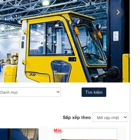
T
T
Sắp xếp theo
Mới