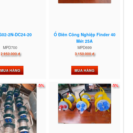
G02-2N-DC24-20
Ổ Điên Công Nghiệp Finder 40
Mét 25A
MPD700
MPD699
2.950.000 đ
3.150.000 đ
MUA HÀNG
MUA HÀNG
-5%
-5%