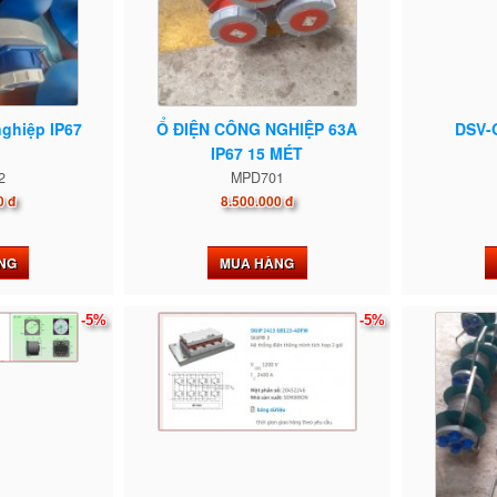
nghiệp IP67
Ổ ĐIỆN CÔNG NGHIỆP 63A
DSV-
IP67 15 MÉT
2
MPD701
0 đ
8.500.000 đ
NG
MUA HÀNG
-5%
-5%