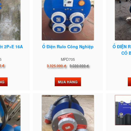
ét 2P+E 16A
Ổ Điện Rulo Công Nghiệp
Ổ ĐIỆN 
CÓ B
6
MPD705
0 đ
3.500.000 đ
3.325.000 đ
NG
MUA HÀNG