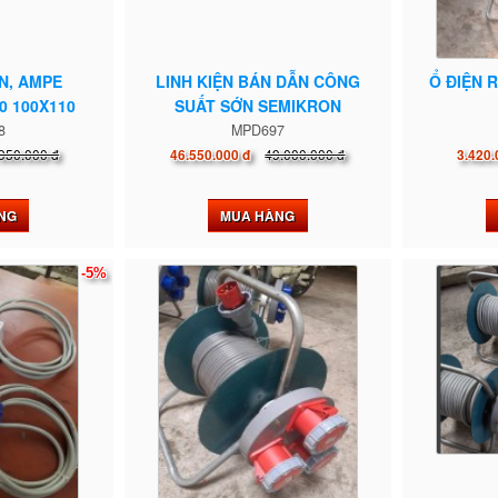
N, AMPE
LINH KIỆN BÁN DẪN CÔNG
Ổ ĐIỆN 
0 100X110
SUẤT SỚN SEMIKRON
8
MPD697
950.000 đ
49.000.000 đ
46.550.000 đ
3.420.
NG
MUA HÀNG
-5%