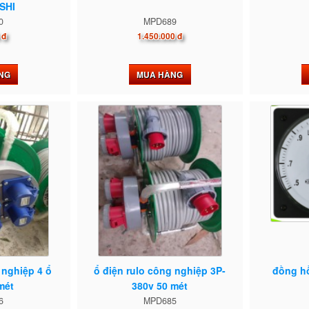
SHI
0
MPD689
 đ
1.450.000 đ
NG
MUA HÀNG
 nghiệp 4 ổ
ổ điện rulo công nghiệp 3P-
đồng hồ
mét
380v 50 mét
6
MPD685