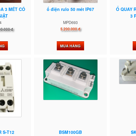
6A 3 MÉT CÓ
ổ điện rulo 50 mét IP67
Ổ QUAY 
IẬT
3 
4
MPD693
00.000 đ
5.200.000 đ
NG
MUA HÀNG
 S-T12
BSM100GB
S