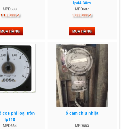
ip44 30m
MPD688
MPD687
1.150.000 đ
3.000.000 đ
MUA HÀNG
MUA HÀNG
 cos phi loại tròn
ổ cắm chịu nhiệt
lp110
MPD684
MPD683