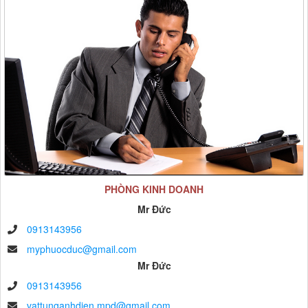
PHÒNG KINH DOANH
Mr Đức
0913143956
myphuocduc@gmail.com
Mr Đức
0913143956
vattunganhdien.mpd@gmail.com