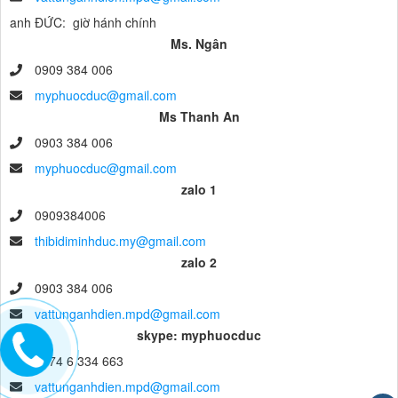
anh ĐỨC: giờ hánh chính
Ms. Ngân
0909 384 006
myphuocduc@gmail.com
Ms Thanh An
0903 384 006
myphuocduc@gmail.com
zalo 1
0909384006
thibidiminhduc.my@gmail.com
zalo 2
0903 384 006
vattunganhdien.mpd@gmail.com
skype: myphuocduc
0274 6 334 663
vattunganhdien.mpd@gmail.com