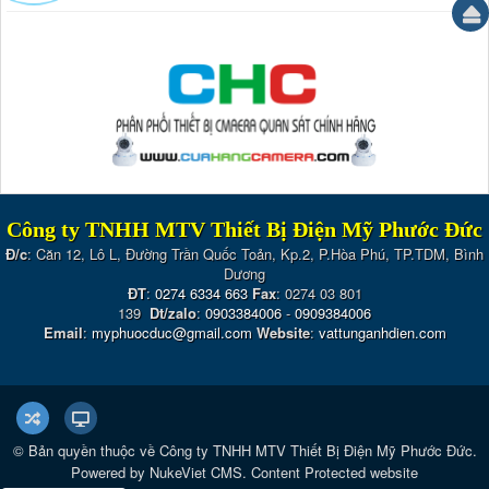
Công ty TNHH MTV Thiết Bị Điện Mỹ Phước Đức
Đ/c
: Căn 12, Lô L, Đường Trần Quốc Toản, Kp.2, P.Hòa Phú, TP.TDM, Bình
Dương
ĐT
:
0274 6334 663
Fax
: 0274 03 801
139
Dt/zalo
:
0903384006
-
0909384006
Email
:
myphuocduc@gmail.com
Website
:
vattunganhdien.com
© Bản quyền thuộc về
Công ty TNHH MTV Thiết Bị Điện Mỹ Phước Đức
.
Powered by
NukeViet CMS
.
Content Protected website