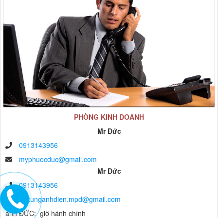
PHÒNG KINH DOANH
Mr Đức
0913143956
myphuocduc@gmail.com
Mr Đức
0913143956
vattunganhdien.mpd@gmail.com
anh ĐỨC: giờ hánh chính