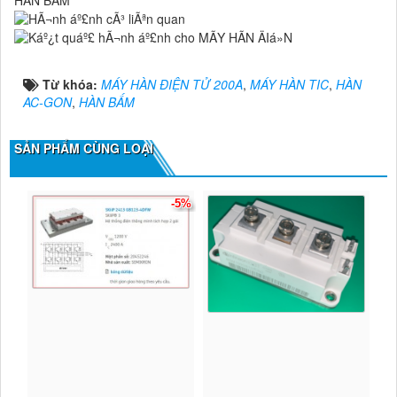
HÀN BẤM
Từ khóa:
MÁY HÀN ĐIỆN TỬ 200A
,
MÁY HÀN TIC
,
HÀN
AC-GON
,
HÀN BẤM
SẢN PHẨM CÙNG LOẠI
-5%