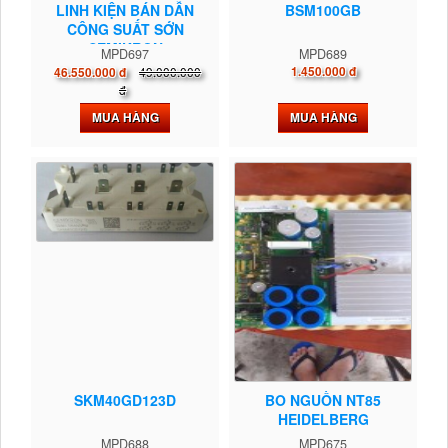
LINH KIỆN BÁN DẪN
BSM100GB
CÔNG SUẤT SỚN
SEMIKRON
MPD697
MPD689
49.000.000
1.450.000 đ
46.550.000 đ
đ
MUA HÀNG
MUA HÀNG
SKM40GD123D
BO NGUỒN NT85
HEIDELBERG
MPD688
MPD675