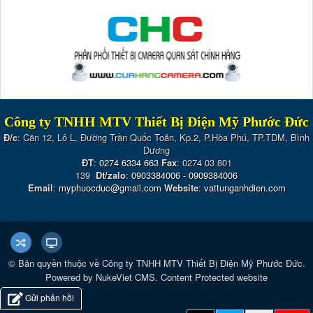
Công ty TNHH MTV Thiết Bị Điện Mỹ Phước Đức
Đ/c
: Căn 12, Lô L, Đường Trần Quốc Toản, Kp.2, P.Hòa Phú, TP.TDM, Bình
Dương
ĐT
:
0274 6334 663
Fax
: 0274 03 801
139
Dt/zalo
:
0903384006
-
0909384006
Email
:
myphuocduc@gmail.com
Website
:
vattunganhdien.com
© Bản quyền thuộc về
Công ty TNHH MTV Thiết Bị Điện Mỹ Phước Đức
.
Powered by
NukeViet CMS
.
Content Protected website
Gửi phản hồi