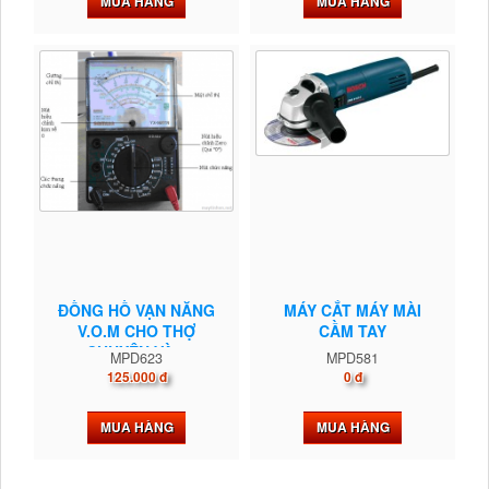
MUA HÀNG
MUA HÀNG
ĐỒNG HỒ VẠN NĂNG
MÁY CẮT MÁY MÀI
V.O.M CHO THỢ
CẦM TAY
CHUYÊN VÀ...
MPD623
MPD581
125.000 đ
0 đ
MUA HÀNG
MUA HÀNG