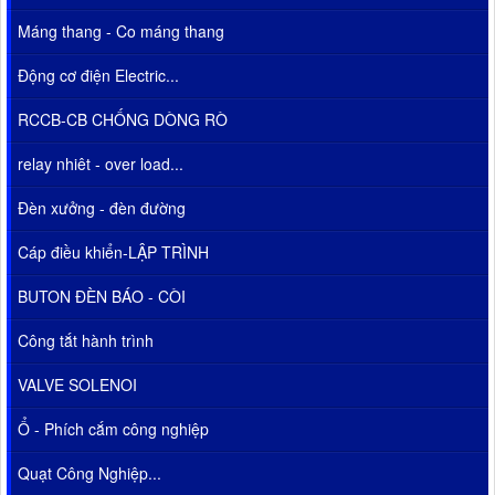
Máng thang - Co máng thang
Động cơ điện Electric...
RCCB-CB CHỐNG DÒNG RÒ
relay nhiêt - over load...
Đèn xưởng - đèn đường
Cáp điều khiển-LẬP TRÌNH
BUTON ĐÈN BÁO - CÒI
Công tắt hành trình
VALVE SOLENOI
Ổ - Phích cắm công nghiệp
Quạt Công Nghiệp...