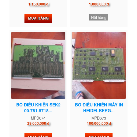
1.150.000 đ
1.000.000 đ
Hết hàng
MUA HÀNG
BO ĐIỀU KHIỂN SEK2
BO ĐIỀU KHIỂN MÁY IN
00.781.8718...
HEIDELBERG...
MPD674
MPD673
28.000.000 đ
100.000.000 đ