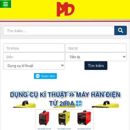
DỤNG CỤ KĨ THUẬT
MÁY HÀN ĐIỆN
TỬ 200A