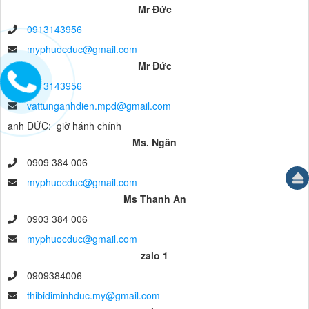
Mr Đức
0913143956
myphuocduc@gmail.com
Mr Đức
0913143956
vattunganhdien.mpd@gmail.com
anh ĐỨC: giờ hánh chính
Ms. Ngân
0909 384 006
myphuocduc@gmail.com
Ms Thanh An
0903 384 006
myphuocduc@gmail.com
zalo 1
0909384006
thibidiminhduc.my@gmail.com