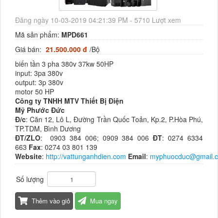
Đăng ngày 10-03-2019 04:21:39 PM - 5710 Lượt xem
Mã sản phẩm:
MPD661
Giá bán:
21.500.000 đ
/Bộ
biến tần 3 pha 380v 37kw 50HP
input: 3pa 380v
output: 3p 380v
motor 50 HP
Công ty TNHH MTV Thiết Bị Điện
Mỹ Phước Đức
Đ/c
: Căn 12, Lô L, Đường Trần Quốc Toản, Kp.2, P.Hòa Phú,
TP.TDM, Bình Dương
ĐT/ZLO
: 0903 384 006; 0909 384 006
ĐT
: 0274 6334
663
Fax
: 0274 03 801 139
Website
:
http://vattunganhdien.com
Email
:
myphuocduc@gmail.
Số lượng
Thêm vào giỏ
Mua ngay