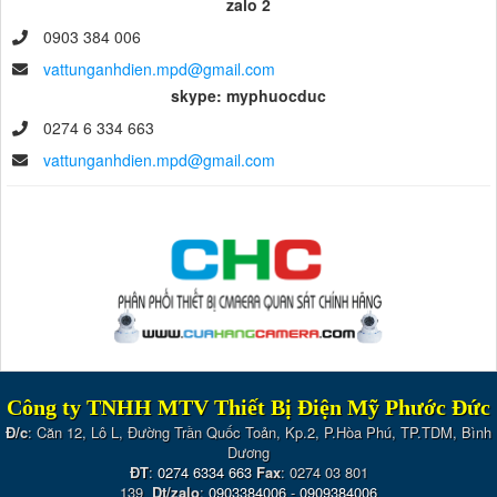
zalo 2
0903 384 006
vattunganhdien.mpd@gmail.com
skype: myphuocduc
0274 6 334 663
vattunganhdien.mpd@gmail.com
Công ty TNHH MTV Thiết Bị Điện Mỹ Phước Đức
Đ/c
: Căn 12, Lô L, Đường Trần Quốc Toản, Kp.2, P.Hòa Phú, TP.TDM, Bình
Dương
ĐT
:
0274 6334 663
Fax
: 0274 03 801
139
Dt/zalo
:
0903384006
-
0909384006