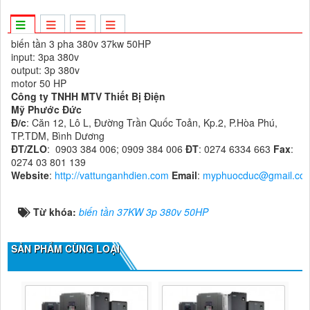
biến tần 3 pha 380v 37kw 50HP
input: 3pa 380v
output: 3p 380v
motor 50 HP
Công ty TNHH MTV Thiết Bị Điện
Mỹ Phước Đức
Đ/c
: Căn 12, Lô L, Đường Trần Quốc Toản, Kp.2, P.Hòa Phú,
TP.TDM, Bình Dương
ĐT/ZLO
: 0903 384 006; 0909 384 006
ĐT
: 0274 6334 663
Fax
:
0274 03 801 139
Website
:
http://vattunganhdien.com
Email
:
myphuocduc@gmail.co
Từ khóa:
biến tần 37KW 3p 380v 50HP
SẢN PHẨM CÙNG LOẠI