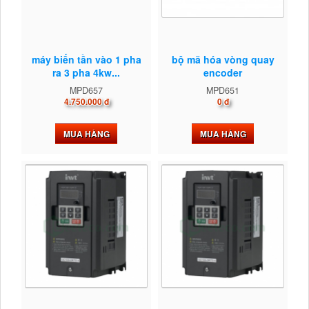
máy biến tần vào 1 pha
bộ mã hóa vòng quay
ra 3 pha 4kw...
encoder
MPD657
MPD651
4.750.000 đ
0 đ
MUA HÀNG
MUA HÀNG