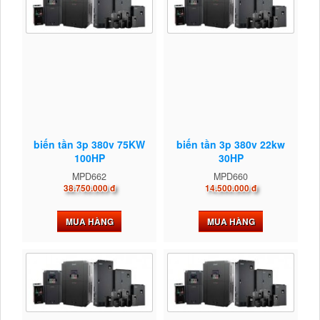
biến tần 3p 380v 75KW
biến tần 3p 380v 22kw
100HP
30HP
MPD662
MPD660
38.750.000 đ
14.500.000 đ
MUA HÀNG
MUA HÀNG