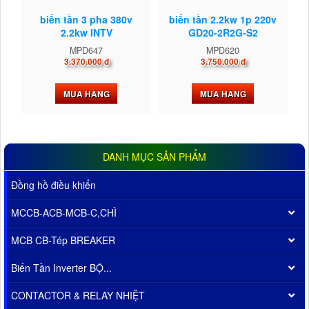
biến tần 3 pha 380v
biến tần 2.2kw 1p 220v
2.2kw INTV
GD20-2R2G-S2
MPD647
MPD620
3.370.000 đ
3.750.000 đ
MUA HÀNG
MUA HÀNG
DANH MỤC SẢN PHẨM
Đồng hồ điều khiển
MCCB-ACB-MCB-C,CHÌ
MCB CB-Tép BREAKER
Biến Tần Inverter BỘ...
CONTACTOR & RELAY NHIỆT