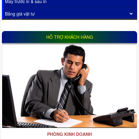
Máy trước in & sau in
Bảng giá vật tư
HỖ TRỢ KHÁCH HÀNG
PHÒNG KINH DOANH