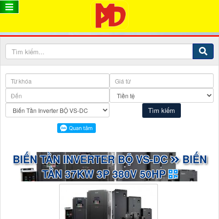
BIẾN TẦN INVERTER BỘ VS-DC
BIẾN
TẦN 37KW 3P 380V 50HP