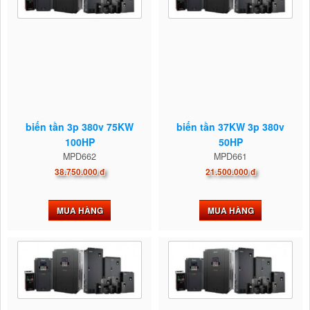
biến tần 3p 380v 75KW
biến tần 37KW 3p 380v
100HP
50HP
MPD662
MPD661
38.750.000 đ
21.500.000 đ
MUA HÀNG
MUA HÀNG