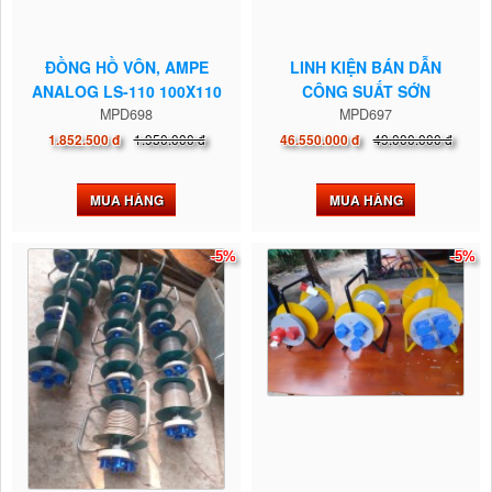
ĐỒNG HỒ VÔN, AMPE
LINH KIỆN BÁN DẪN
ANALOG LS-110 100X110
CÔNG SUẤT SỚN
MPD698
SEMIKRON
MPD697
1.950.000 đ
49.000.000 đ
1.852.500 đ
46.550.000 đ
MUA HÀNG
MUA HÀNG
-5%
-5%