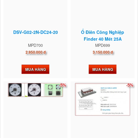
DSV-G02-2N-DC24-20
Ổ Điên Công Nghiệp
Finder 40 Mét 25A
MPD700
MPD699
2.950.000 đ
3.150.000 đ
MUA HÀNG
MUA HÀNG
-5%
-5%