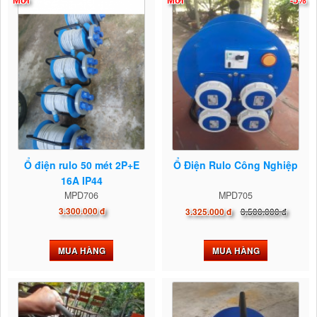
Mới
Mới
-5%
Ổ điện rulo 50 mét 2P+E
Ổ Điện Rulo Công Nghiệp
16A IP44
MPD706
MPD705
3.300.000 đ
3.500.000 đ
3.325.000 đ
MUA HÀNG
MUA HÀNG