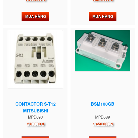
MUA HÀNG
MUA HÀNG
CONTACTOR S-T12
BSM100GB
MITSUBISHI
MPD690
MPD689
210.000 đ
1.450.000 đ