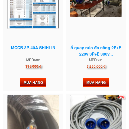
MCCB 3P-40A SHIHLIN
ổ quay rulo đa năng 2P+E
220v 3P+E 380v...
MPD682
MPD681
395.000 đ
3.250.000 đ
MUA HÀNG
MUA HÀNG
-5%