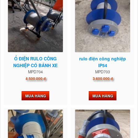
Ổ ĐIỆN RULO CÔNG
rulo điện công nghiệp
NGHIỆP CÓ BÁNH XE
IP54
MPD704
LƯU...
MPD703
4.500.000 đ
3.600.000 đ
MUA HÀNG
MUA HÀNG