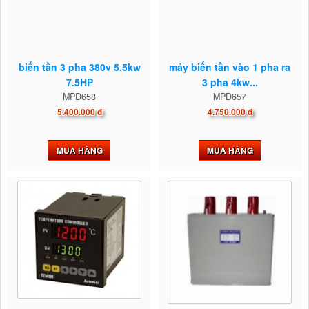
biến tần 3 pha 380v 5.5kw
máy biến tần vào 1 pha ra
7.5HP
3 pha 4kw...
MPD658
MPD657
5.400.000 đ
4.750.000 đ
MUA HÀNG
MUA HÀNG