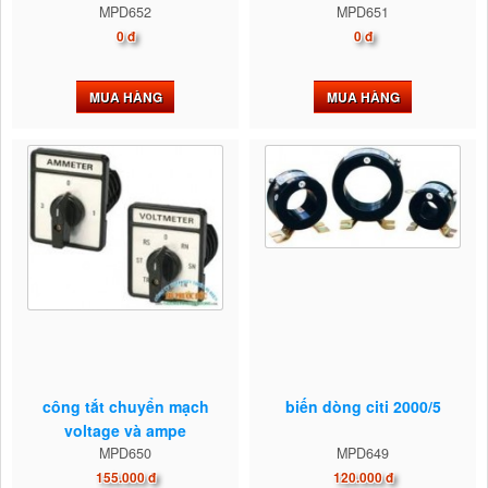
MPD652
MPD651
0 đ
0 đ
MUA HÀNG
MUA HÀNG
công tắt chuyển mạch
biến dòng citi 2000/5
voltage và ampe
MPD650
MPD649
155.000 đ
120.000 đ