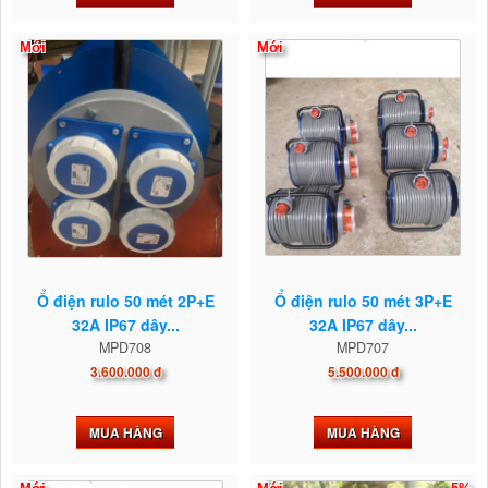
Mới
Mới
Ổ điện rulo 50 mét 2P+E
Ổ điện rulo 50 mét 3P+E
32A IP67 dây...
32A IP67 dây...
MPD708
MPD707
3.600.000 đ
5.500.000 đ
MUA HÀNG
MUA HÀNG