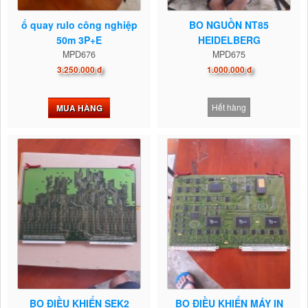
ổ quay rulo công nghiệp
BO NGUỒN NT85
50m 3P+E
HEIDELBERG
MPD676
MPD675
3.250.000 đ
1.000.000 đ
Hết hàng
MUA HÀNG
BO ĐIỀU KHIỂN SEK2
BO ĐIỀU KHIỂN MÁY IN