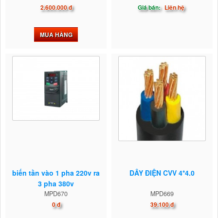
2.600.000 đ
Giá bán:
Liên hệ
MUA HÀNG
biến tần vào 1 pha 220v ra
DÂY ĐIỆN CVV 4*4.0
3 pha 380v
MPD670
MPD669
0 đ
39.100 đ