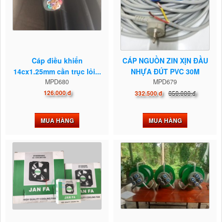
Cáp điều khiển
CÁP NGUỒN ZIN XỊN ĐẦU
14cx1.25mm cần trục lỏi...
NHỰA ĐÚT PVC 30M
MPD680
MPD679
126.000 đ
350.000 đ
332.500 đ
MUA HÀNG
MUA HÀNG