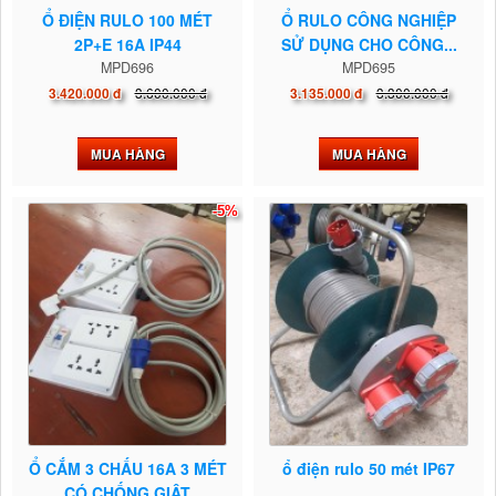
Ổ ĐIỆN RULO 100 MÉT
Ổ RULO CÔNG NGHIỆP
2P+E 16A IP44
SỬ DỤNG CHO CÔNG...
MPD696
MPD695
3.600.000 đ
3.300.000 đ
3.420.000 đ
3.135.000 đ
MUA HÀNG
MUA HÀNG
-5%
Ổ CẮM 3 CHẤU 16A 3 MÉT
ổ điện rulo 50 mét IP67
CÓ CHỐNG GIẬT