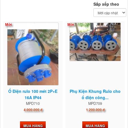
Sắp xếp theo
Mới
Mới
Ổ Điện rulo 100 mét 2P+E
Phụ Kiện Khung Rulo cho
16A IP44
ổ điện công...
MPD710
MPD709
4.000.000 đ
1.200.000 đ
MUA HÀNG
MUA HÀNG