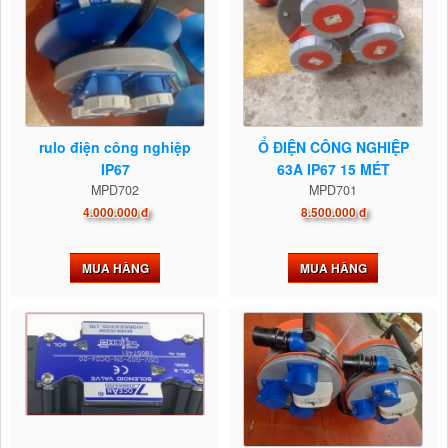
rulo điện công nghiệp
Ổ ĐIỆN CÔNG NGHIỆP
IP67
63A IP67 15 MÉT
MPD702
MPD701
4.000.000 đ
8.500.000 đ
MUA HÀNG
MUA HÀNG