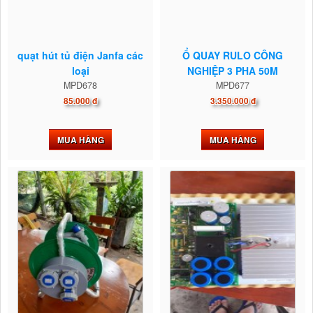
quạt hút tủ điện Janfa các
Ổ QUAY RULO CÔNG
loại
NGHIỆP 3 PHA 50M
MPD678
MPD677
85.000 đ
3.350.000 đ
MUA HÀNG
MUA HÀNG