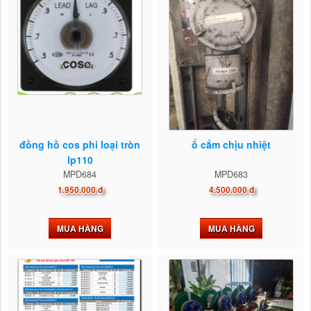
đồng hồ cos phi loại tròn
ổ cắm chịu nhiệt
lp110
MPD684
MPD683
1.950.000 đ
4.500.000 đ
MUA HÀNG
MUA HÀNG