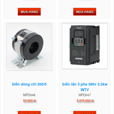
MUA HÀNG
MUA HÀNG
biến dòng citi 200/5
biến tần 3 pha 380v 2.2kw
INTV
MPD648
MPD647
55.000 đ
3.370.000 đ