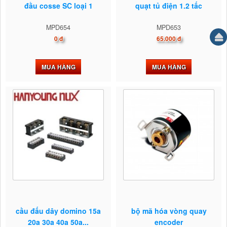
đầu cosse SC loại 1
quạt tủ điện 1.2 tấc
MPD654
MPD653
0 đ
65.000 đ
MUA HÀNG
MUA HÀNG
cầu đấu dây domino 15a
bộ mã hóa vòng quay
20a 30a 40a 50a...
encoder