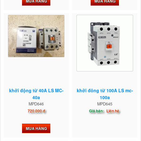
MUA HÀNG
MUA HÀNG
khởi động từ 40A LS MC-
khởi đông từ 100A LS mc-
40a
100a
MPD646
MPD645
720.000 đ
Giá bán:
Liên hệ
MUA HÀNG