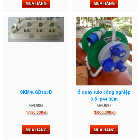
MUA HÀNG
MUA HÀNG
SKM40GD123D
ổ quay rulo công nghiệp
3 ổ ip44 30m
MPD688
MPD687
1.150.000 đ
3.000.000 đ
MUA HÀNG
MUA HÀNG