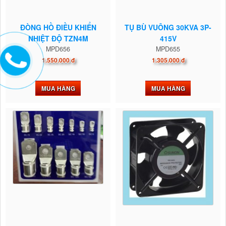
ĐÒNG HỒ ĐIỀU KHIỂN
TỤ BÙ VUÔNG 30KVA 3P-
NHIỆT ĐỘ TZN4M
415V
MPD656
MPD655
1.550.000 đ
1.305.000 đ
MUA HÀNG
MUA HÀNG