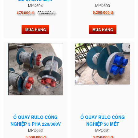
MPD694
MPD693
500.000 đ
5.200.000 đ
475.000 đ
MUA HÀNG
MUA HÀNG
Ổ QUAY RULO CÔNG
Ổ QUAY RULO CÔNG
NGHIỆP 3 PHA 220/380V
NGHIỆP 50 MÉT
MPD692
MPD691
5.500.000 đ
3.250.000 đ