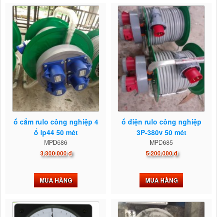
ổ cắm rulo công nghiệp 4
ổ điện rulo công nghiệp
ổ ip44 50 mét
3P-380v 50 mét
MPD686
MPD685
3.300.000 đ
5.200.000 đ
MUA HÀNG
MUA HÀNG