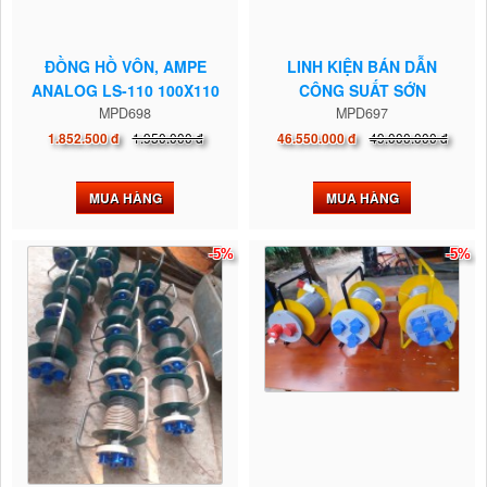
ĐỒNG HỒ VÔN, AMPE
LINH KIỆN BÁN DẪN
ANALOG LS-110 100X110
CÔNG SUẤT SỚN
MPD698
SEMIKRON
MPD697
1.950.000 đ
49.000.000 đ
1.852.500 đ
46.550.000 đ
MUA HÀNG
MUA HÀNG
-5%
-5%