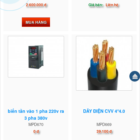
2.600.000 đ
Giá bán:
Liên hệ
MUA HÀNG
biến tần vào 1 pha 220v ra
DÂY ĐIỆN CVV 4*4.0
3 pha 380v
MPD670
MPD669
0 đ
39.100 đ