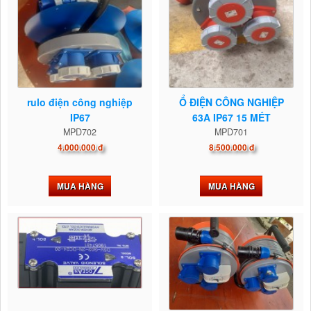
rulo điện công nghiệp
Ổ ĐIỆN CÔNG NGHIỆP
IP67
63A IP67 15 MÉT
MPD702
MPD701
4.000.000 đ
8.500.000 đ
MUA HÀNG
MUA HÀNG