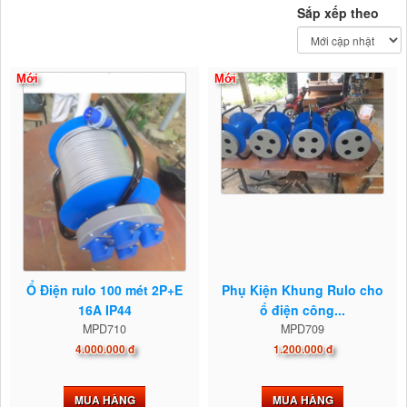
Sắp xếp theo
Mới
Mới
Ổ Điện rulo 100 mét 2P+E
Phụ Kiện Khung Rulo cho
16A IP44
ổ điện công...
MPD710
MPD709
4.000.000 đ
1.200.000 đ
MUA HÀNG
MUA HÀNG