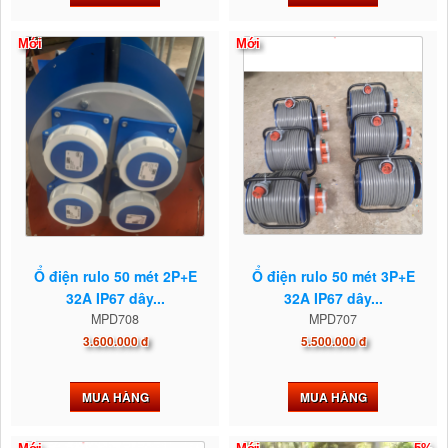
Mới
Mới
Ổ điện rulo 50 mét 2P+E
Ổ điện rulo 50 mét 3P+E
32A IP67 dây...
32A IP67 dây...
MPD708
MPD707
3.600.000 đ
5.500.000 đ
MUA HÀNG
MUA HÀNG