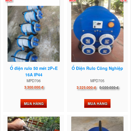
Mới
Mới
-5%
Ổ điện rulo 50 mét 2P+E
Ổ Điện Rulo Công Nghiệp
16A IP44
MPD706
MPD705
3.300.000 đ
3.500.000 đ
3.325.000 đ
MUA HÀNG
MUA HÀNG