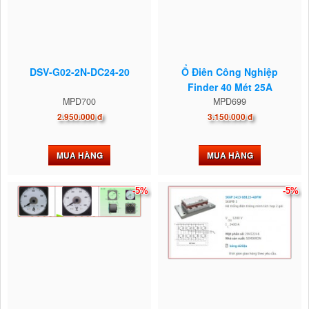
DSV-G02-2N-DC24-20
Ổ Điên Công Nghiệp
Finder 40 Mét 25A
MPD700
MPD699
2.950.000 đ
3.150.000 đ
MUA HÀNG
MUA HÀNG
-5%
-5%