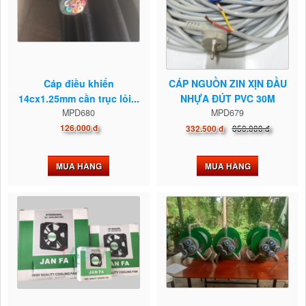
Cáp điều khiển
CÁP NGUỒN ZIN XỊN ĐẦU
14cx1.25mm cần trục lỏi...
NHỰA ĐÚT PVC 30M
MPD680
MPD679
126.000 đ
350.000 đ
332.500 đ
MUA HÀNG
MUA HÀNG