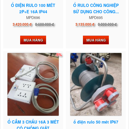
Ổ ĐIỆN RULO 100 MÉT
Ổ RULO CÔNG NGHIỆP
2P+E 16A IP44
SỬ DỤNG CHO CÔNG...
MPD696
MPD695
3.600.000 đ
3.300.000 đ
3.420.000 đ
3.135.000 đ
MUA HÀNG
MUA HÀNG
-5%
Ổ CẮM 3 CHẤU 16A 3 MÉT
ổ điện rulo 50 mét IP67
CÓ CHỐNG GIẬT