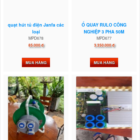
quạt hút tủ điện Janfa các
Ổ QUAY RULO CÔNG
loại
NGHIỆP 3 PHA 50M
MPD678
MPD677
85.000 đ
3.350.000 đ
MUA HÀNG
MUA HÀNG