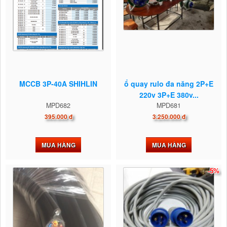
MCCB 3P-40A SHIHLIN
ổ quay rulo đa năng 2P+E
220v 3P+E 380v...
MPD682
MPD681
395.000 đ
3.250.000 đ
MUA HÀNG
MUA HÀNG
-5%