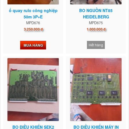
ổ quay rulo công nghiệp
BO NGUỒN NT85
50m 3P+E
HEIDELBERG
MPD676
MPD675
3.250.000 đ
1.000.000 đ
Hết hàng
MUA HÀNG
BO ĐIỀU KHIỂN SEK2
BO ĐIỀU KHIỂN MÁY IN