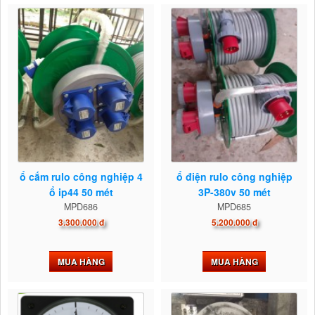
ổ cắm rulo công nghiệp 4
ổ điện rulo công nghiệp
ổ ip44 50 mét
3P-380v 50 mét
MPD686
MPD685
3.300.000 đ
5.200.000 đ
MUA HÀNG
MUA HÀNG