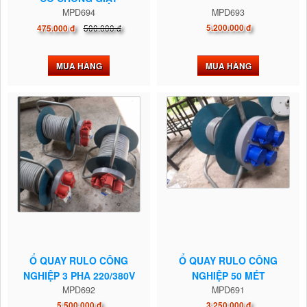
MPD694
MPD693
500.000 đ
5.200.000 đ
475.000 đ
MUA HÀNG
MUA HÀNG
Ổ QUAY RULO CÔNG
Ổ QUAY RULO CÔNG
NGHIỆP 3 PHA 220/380V
NGHIỆP 50 MÉT
MPD692
MPD691
5.500.000 đ
3.250.000 đ