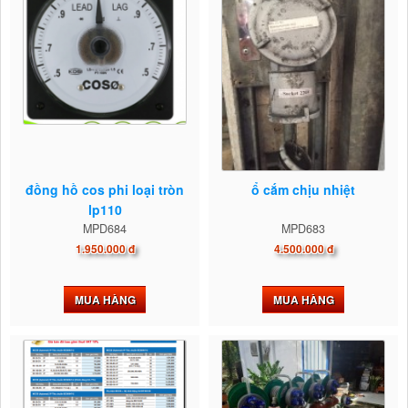
đồng hồ cos phi loại tròn
ổ cắm chịu nhiệt
lp110
MPD684
MPD683
1.950.000 đ
4.500.000 đ
MUA HÀNG
MUA HÀNG