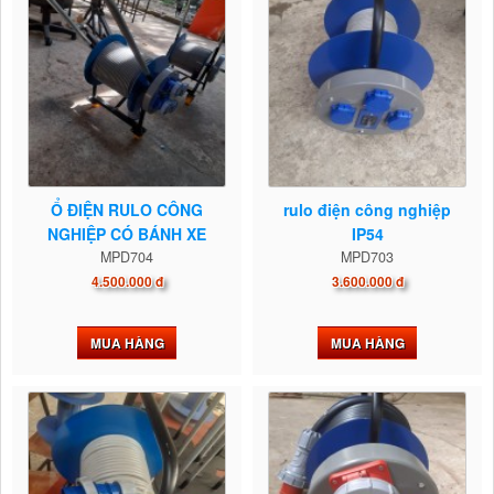
Ổ ĐIỆN RULO CÔNG
rulo điện công nghiệp
NGHIỆP CÓ BÁNH XE
IP54
MPD704
LƯU...
MPD703
4.500.000 đ
3.600.000 đ
MUA HÀNG
MUA HÀNG