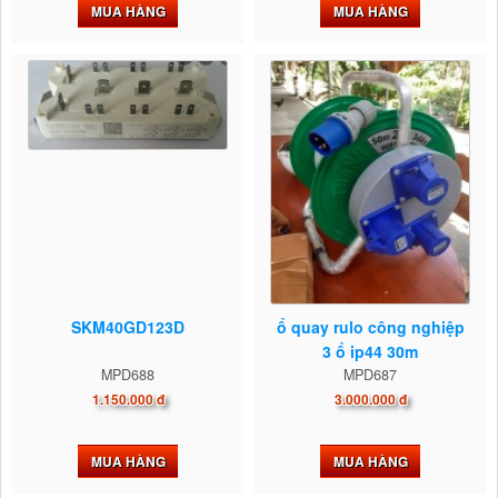
MUA HÀNG
MUA HÀNG
SKM40GD123D
ổ quay rulo công nghiệp
3 ổ ip44 30m
MPD688
MPD687
1.150.000 đ
3.000.000 đ
MUA HÀNG
MUA HÀNG