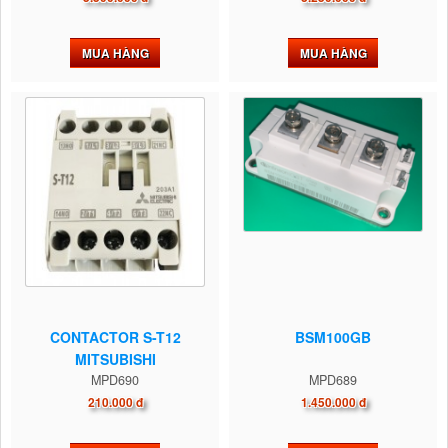
MUA HÀNG
MUA HÀNG
CONTACTOR S-T12
BSM100GB
MITSUBISHI
MPD690
MPD689
210.000 đ
1.450.000 đ