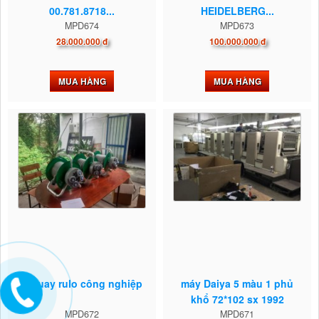
00.781.8718...
HEIDELBERG...
MPD674
MPD673
28.000.000 đ
100.000.000 đ
MUA HÀNG
MUA HÀNG
ổ quay rulo công nghiệp
máy Daiya 5 màu 1 phủ
khổ 72*102 sx 1992
MPD672
MPD671