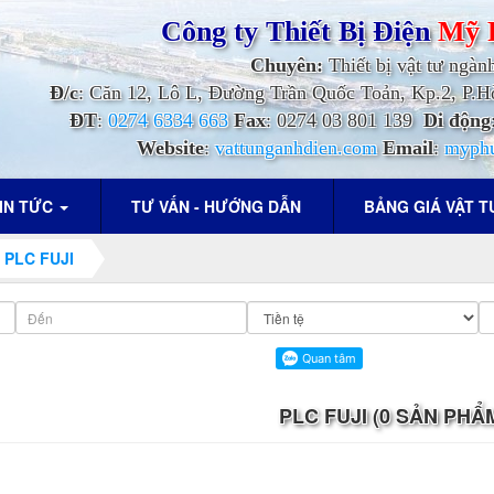
Công ty Thiết Bị Điện
Mỹ 
Chuyên:
Thiết bị vật tư ngàn
Đ/c
: Căn 12, Lô L, Đường Trần Quốc Toản, Kp.2, P
ĐT
:
0274 6334 663
Fax
: 0274 03 801 139
Di động
Website
:
vattunganhdien.com
Email
:
myph
IN TỨC
TƯ VẤN - HƯỚNG DẪN
BẢNG GIÁ VẬT 
PLC FUJI
PLC FUJI (0 SẢN PHẨ