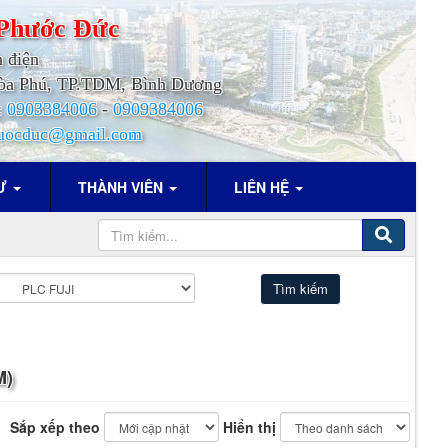
Phước
Đức
h điện
.Hòa Phú, TP.TDM, Bình Dương
:
0903384006
-
0909384006
uocduc@gmail.com
TƯ
THÀNH VIÊN
LIÊN HỆ
M)
Sắp xếp theo
Hiển thị