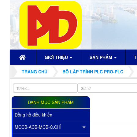
GIỚI THIỆU
SẢN PHẨM
T
TRANG CHỦ
BỘ LẬP TRÌNH PLC PRO-PLC
DANH MỤC SẢN PHẨM
Đồng hồ điều khiển
MCCB-ACB-MCB-C,CHÌ