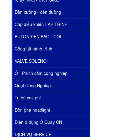
Đèn xưởng - đèn đường
Cáp điều khiển-LẬP TRÌNH
BUTON ĐÈN BÁO - CÒI
Công tắt hành trình
VALVE SOLENOI
Ổ - Phích cắm công nghiệp
Quạt Công Nghiệp...
Tụ bù cos phi
Đèn pha headlight
Điện d-dụng Ổ Quay CN
DỊCH VỤ SERVICE