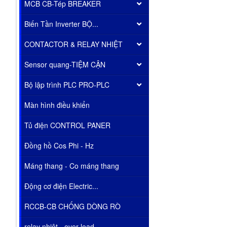
MCB CB-Tép BREAKER
Biến Tần Inverter BỘ...
CONTACTOR & RELAY NHIỆT
Sensor quang-TIỆM CẬN
Bộ lập trình PLC PRO-PLC
Màn hình điều khiển
Tủ điện CONTROL PANER
Đồng hồ Cos Phi - Hz
Máng thang - Co máng thang
Động cơ điện Electric...
RCCB-CB CHỐNG DÒNG RÒ
relay nhiêt - over load...