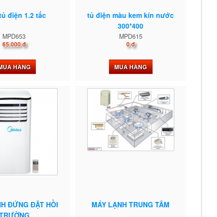
tủ điện 1.2 tấc
tủ điện màu kem kín nước
300*400
MPD653
MPD615
65.000 đ
0 đ
MUA HÀNG
MUA HÀNG
H ĐỨNG ĐẶT HỒI
MÁY LẠNH TRUNG TÂM
TRƯỜNG