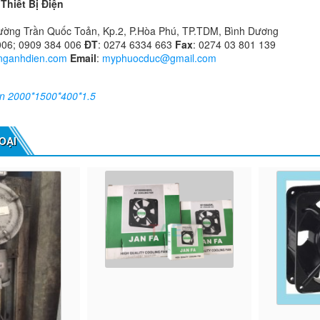
Thiết Bị Điện
Đường Trần Quốc Toản, Kp.2, P.Hòa Phú, TP.TDM, Bình Dương
006; 0909 384 006
ĐT
: 0274 6334 663
Fax
: 0274 03 801 139
tunganhdien.com
Email
:
myphuocduc@gmail.com
ên 2000*1500*400*1.5
OẠI