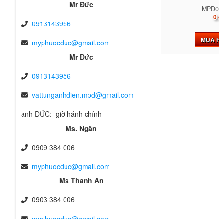
Mr Đức
MPD0
0 
0913143956
MUA 
myphuocduc@gmail.com
Mr Đức
0913143956
vattunganhdien.mpd@gmail.com
anh ĐỨC: giờ hánh chính
Ms. Ngân
0909 384 006
myphuocduc@gmail.com
Ms Thanh An
0903 384 006
myphuocduc@gmail.com