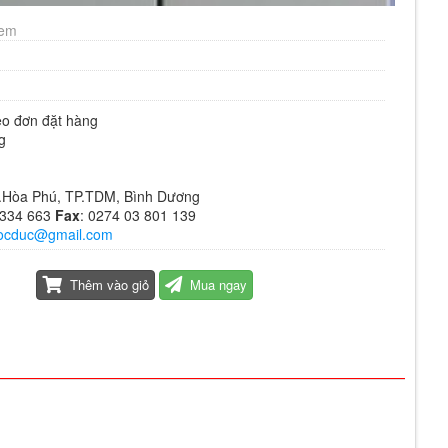
xem
eo đơn đặt hàng
g
 P.Hòa Phú, TP.TDM, Bình Dương
6334 663
Fax
: 0274 03 801 139
ocduc@gmail.com
Thêm vào giỏ
Mua ngay