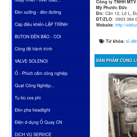
Công ty TNHH MTV 
Mỹ Phước Đức
Đèn xưởng - đèn đường
Đ/c
: Căn 12, Lô L, 
ĐT/ZLO
: 0903 384 
Cáp điều khiển-LẬP TRÌNH
Website
:
http://vat
BUTON ĐÈN BÁO - CÒI
Từ khóa:
tủ đi
Công tắt hành trình
SẢN PHẨM CÙNG L
VALVE SOLENOI
Ổ - Phích cắm công nghiệp
Quạt Công Nghiệp...
Tụ bù cos phi
Đèn pha headlight
Điện d-dụng Ổ Quay CN
DỊCH VỤ SERVICE