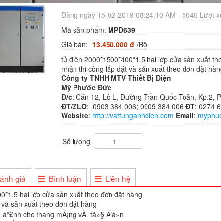
Đăng ngày 15-02-2019 08:24:10 AM - 5046 Lượt 
Mã sản phẩm:
MPD639
Giá bán:
13.450.000 đ
/Bộ
tủ điên 2000*1500*400*1.5 hai lớp cửa sản xuất th
nhận thi công lắp đặt và sản xuất theo đơn đặt hàn
Công ty TNHH MTV Thiết Bị Điện
Mỹ Phước Đức
Đ/c
: Căn 12, Lô L, Đường Trần Quốc Toản, Kp.2,
ĐT/ZLO
: 0903 384 006; 0909 384 006
ĐT
: 0274 
Website
:
http://vattunganhdien.com
Email
:
myphu
Số lượng
ánh giá
Bình luận
Liên hệ
0*1.5 hai lớp cửa sản xuất theo đơn đặt hàng
t và sản xuất theo đơn đặt hàng