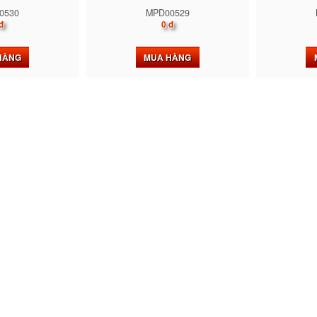
0530
MPD00529
đ
0 đ
HÀNG
MUA HÀNG