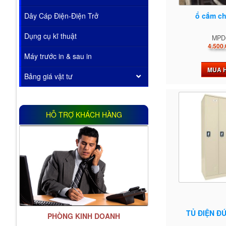
ổ cắm ch
Dây Cáp Điện-Điện Trở
Dụng cụ kĩ thuật
MPD
4.500.
Máy trước in & sau in
MUA 
Bảng giá vật tư
HỖ TRỢ KHÁCH HÀNG
TỦ ĐIỆN Đ
PHÒNG KINH DOANH