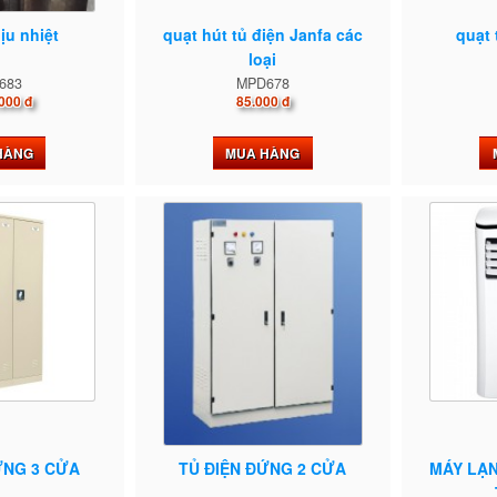
ịu nhiệt
quạt hút tủ điện Janfa các
quạt 
loại
683
MPD678
000 đ
85.000 đ
HÀNG
MUA HÀNG
ỨNG 3 CỬA
TỦ ĐIỆN ĐỨNG 2 CỬA
MÁY LẠN