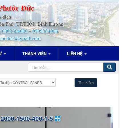
Phước
Đức
h điện
.Hòa Phú, TP.TDM, Bình Dương
:
0903384006
-
0909384006
uocduc@gmail.com
TƯ
THÀNH VIÊN
LIÊN HỆ
2000-1500-400-1-5