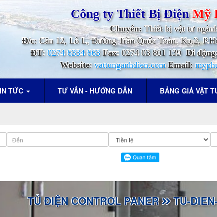
Công ty Thiết Bị Điện
Mỹ 
Chuyên:
Thiết bị vật tư ngàn
Đ/c
: Căn 12, Lô L, Đường Trần Quốc Toản, Kp.2, P
ĐT
:
0274 6334 663
Fax
: 0274 03 801 139
Di động
Website
:
vattunganhdien.com
Email
:
myph
IN TỨC
TƯ VẤN - HƯỚNG DẪN
BẢNG GIÁ VẬT 
TỦ ĐIỆN CONTROL PANER
TU-DIEN-