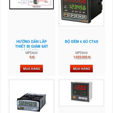
HƯỚNG DẪN LẮP
BỘ ĐẾM 6 SỐ CT6S
THIẾT BỊ GIÁM SÁT
CẢNH BÁO...
MPD625
MPD609
0 đ
1.025.000 đ
MUA HÀNG
MUA HÀNG