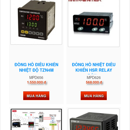
ĐÒNG HỒ ĐIỀU KHIỂN
ĐỒNG HỒ NHIỆT ĐIỀU
NHIỆT ĐỘ TZN4M
KHIỂN HSR RELAY
BÁN...
MPD656
MPD626
1.550.000 đ
568.000 đ
MUA HÀNG
MUA HÀNG