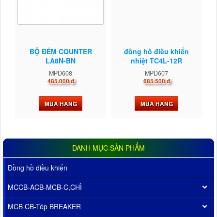
BỘ ĐẾM COUNTER
đồng hồ điều khiển
LA8N-BN
nhiệt TC4L-12R
MPD608
MPD607
485.000 đ
685.500 đ
MUA HÀNG
MUA HÀNG
DANH MỤC SẢN PHẨM
Đồng hồ điều khiển
MCCB-ACB-MCB-C,CHÌ
MCB CB-Tép BREAKER