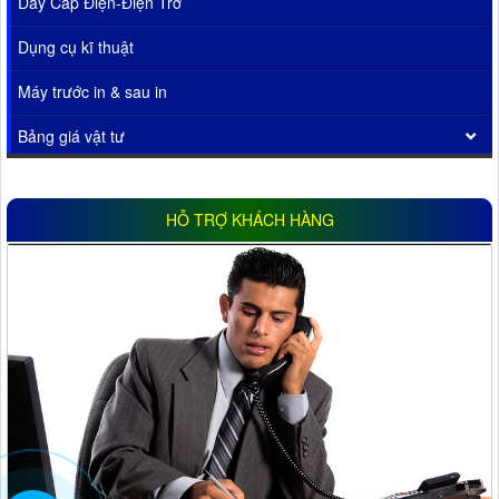
Dây Cáp Điện-Điện Trở
Dụng cụ kĩ thuật
Máy trước in & sau in
Bảng giá vật tư
HỖ TRỢ KHÁCH HÀNG