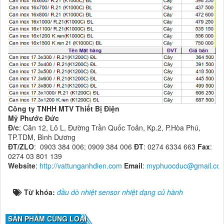
Công ty TNHH MTV Thiết Bị Điện
Mỹ Phước Đức
Đ/c
: Căn 12, Lô L, Đường Trần Quốc Toản, Kp.2, P.Hòa Phú,
TP.TDM, Bình Dương
ĐT/ZLO
: 0903 384 006; 0909 384 006
ĐT
: 0274 6334 663
Fax
:
0274 03 801 139
Website
:
http://vattunganhdien.com
Email
:
myphuocduc@gmail.co
Từ khóa:
đầu dò nhiệt sensor nhiệt dạng củ hành
SẢN PHẨM CÙNG LOẠI