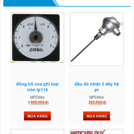
đồng hồ cos phi loại
đầu dò nhiệt 3 dây hệ
tròn lp110
pt
MPD684
MPD664
1.950.000 đ
263.500 đ
MUA HÀNG
MUA HÀNG