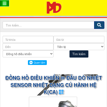
ĐỒNG HỒ ĐIỀU KHIỂN
ĐẦU DÒ NHIỆT
SENSOR NHIỆT DẠNG CỦ HÀNH HỆ
K(CA)