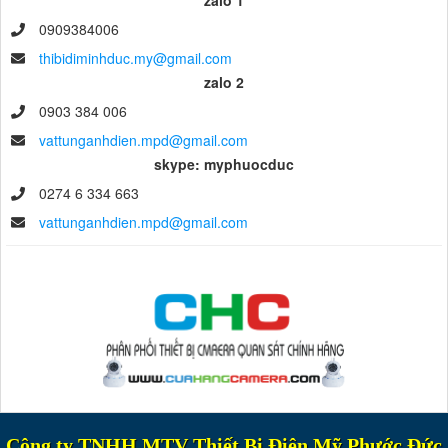
zalo 1
0909384006
thibidiminhduc.my@gmail.com
zalo 2
0903 384 006
vattunganhdien.mpd@gmail.com
skype: myphuocduc
0274 6 334 663
vattunganhdien.mpd@gmail.com
Công ty TNHH MTV Thiết Bị Điện Mỹ Phước Đức