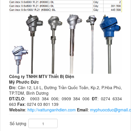
Công ty TNHH MTV Thiết Bị Điện
Mỹ Phước Đức
Đ/c
: Căn 12, Lô L, Đường Trần Quốc Toản, Kp.2, P.Hòa Phú,
TP.TDM, Bình Dương
ĐT/ZLO
: 0903 384 006; 0909 384 006
ĐT
: 0274 6334
663
Fax
: 0274 03 801 139
Website
:
http://vattunganhdien.com
Email
:
myphuocduc@gmail.
Số lượng