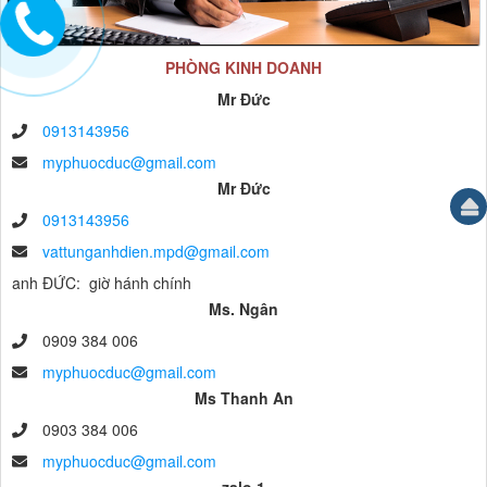
PHÒNG KINH DOANH
Mr Đức
0913143956
myphuocduc@gmail.com
Mr Đức
0913143956
vattunganhdien.mpd@gmail.com
anh ĐỨC: giờ hánh chính
Ms. Ngân
0909 384 006
myphuocduc@gmail.com
Ms Thanh An
0903 384 006
myphuocduc@gmail.com