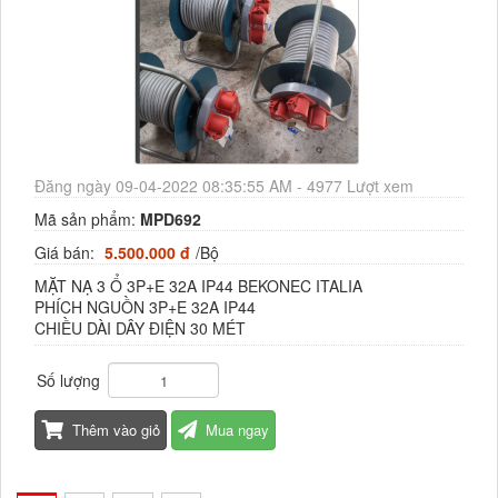
Đăng ngày 09-04-2022 08:35:55 AM - 4977 Lượt xem
Mã sản phẩm:
MPD692
Giá bán:
5.500.000 đ
/Bộ
MẶT NẠ 3 Ổ 3P+E 32A IP44 BEKONEC ITALIA
PHÍCH NGUỒN 3P+E 32A IP44
CHIỀU DÀI DÂY ĐIỆN 30 MÉT
Số lượng
Thêm vào giỏ
Mua ngay