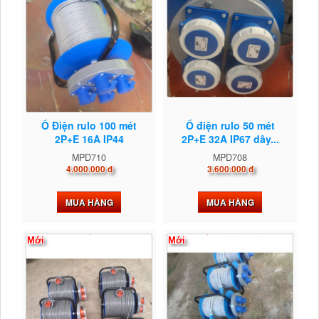
Ổ Điện rulo 100 mét
Ổ điện rulo 50 mét
2P+E 16A IP44
2P+E 32A IP67 dây...
MPD710
MPD708
4.000.000 đ
3.600.000 đ
MUA HÀNG
MUA HÀNG
Mới
Mới