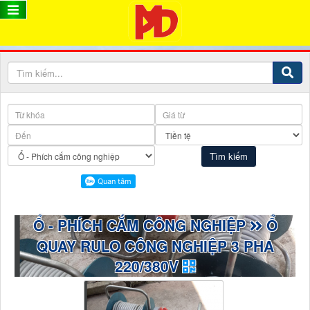
Ổ - PHÍCH CẮM CÔNG NGHIỆP
Ổ
QUAY RULO CÔNG NGHIỆP 3 PHA
220/380V