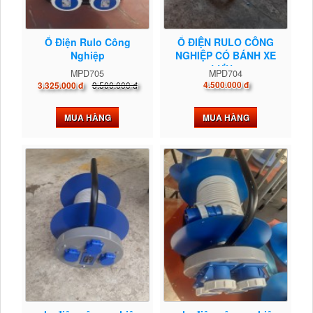
Ổ Điện Rulo Công
Ổ ĐIỆN RULO CÔNG
Nghiệp
NGHIỆP CÓ BÁNH XE
LƯU...
MPD705
MPD704
3.500.000 đ
4.500.000 đ
3.325.000 đ
MUA HÀNG
MUA HÀNG