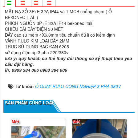
MẶT NẠ 3Ổ 3P+E 32A IP44 và 1 MCB chống chạm ( Ổ
BEKONEC ITALI)
PHÍCH NGUỒN 3P+E 32A IP44 bekonec Itali
CHIỀU DÀI DÂY ĐIỆN 30 MÉT
DÂY cao su mềm 4X6.0mm tiêu chuẩn đủ li có kiểm định
VÀNH RULO KIM LOẠI DÀY 2MM
TRỤC SỬ DỤNG BẠC ĐẠN 6205
sử đụng điện áp 3 pha 220/380v
lưu ý: quý khách có thể thay đổi thông số kỷ thuật theo yêu
cầu đặt hàng.
lh: 0909 384 006 0903 384 006
Từ khóa:
Ổ QUAY RULO CÔNG NGHIỆP 3 PHA 380V
SẢN PHẨM CÙNG LOẠI
Mới
Mới