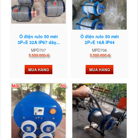
Ổ điện rulo 50 mét
Ổ điện rulo 50 mét
3P+E 32A IP67 dây...
2P+E 16A IP44
MPD707
MPD706
5.500.000 đ
3.300.000 đ
MUA HÀNG
MUA HÀNG
Mới
-5%