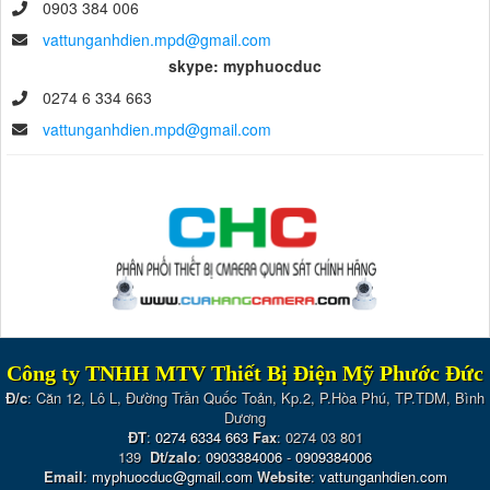
0903 384 006
vattunganhdien.mpd@gmail.com
skype: myphuocduc
0274 6 334 663
vattunganhdien.mpd@gmail.com
Công ty TNHH MTV Thiết Bị Điện Mỹ Phước Đức
Đ/c
: Căn 12, Lô L, Đường Trần Quốc Toản, Kp.2, P.Hòa Phú, TP.TDM, Bình
Dương
ĐT
:
0274 6334 663
Fax
: 0274 03 801
139
Dt/zalo
:
0903384006
-
0909384006
Email
:
myphuocduc@gmail.com
Website
:
vattunganhdien.com