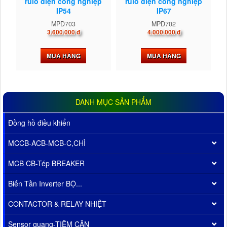
rulo điện công nghiệp
rulo điện công nghiệp
IP54
IP67
MPD703
MPD702
3.600.000 đ
4.000.000 đ
MUA HÀNG
MUA HÀNG
DANH MỤC SẢN PHẨM
Đồng hồ điều khiển
MCCB-ACB-MCB-C,CHÌ
MCB CB-Tép BREAKER
Biến Tần Inverter BỘ...
CONTACTOR & RELAY NHIỆT
Sensor quang-TIỆM CẬN