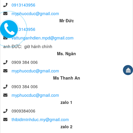
0913143956
myphuocduc@gmail.com
Mr Đức
0913143956
vattunganhdien.mpd@gmail.com
anh ĐỨC: giờ hánh chính
Ms. Ngân
0909 384 006
myphuocduc@gmail.com
Ms Thanh An
0903 384 006
myphuocduc@gmail.com
zalo 1
0909384006
thibidiminhduc.my@gmail.com
zalo 2