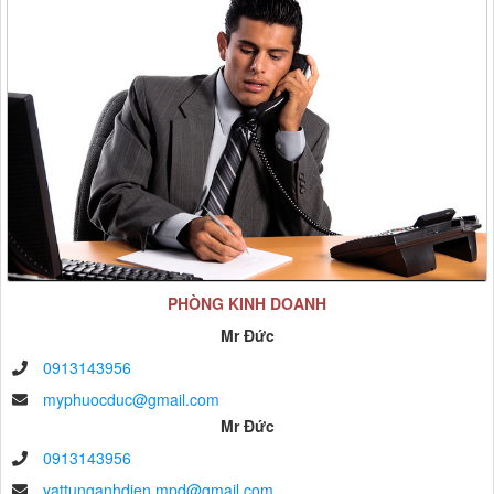
PHÒNG KINH DOANH
Mr Đức
0913143956
myphuocduc@gmail.com
Mr Đức
0913143956
vattunganhdien.mpd@gmail.com