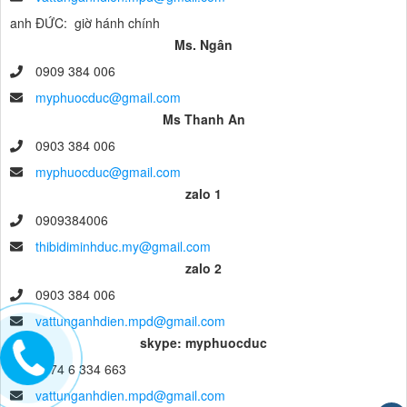
anh ĐỨC: giờ hánh chính
Ms. Ngân
0909 384 006
myphuocduc@gmail.com
Ms Thanh An
0903 384 006
myphuocduc@gmail.com
zalo 1
0909384006
thibidiminhduc.my@gmail.com
zalo 2
0903 384 006
vattunganhdien.mpd@gmail.com
skype: myphuocduc
0274 6 334 663
vattunganhdien.mpd@gmail.com