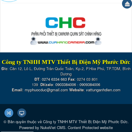
Công ty TNHH MTV Thiết Bị Điện Mỹ Phước Đức
Đ/c
: Căn 12, Lô L, Đường Trần Quốc Toản, Kp.2, P.Hòa Phú, TP.TDM, Bình
Dương
ĐT
:
0274 6334 663
Fax
: 0274 03 801
139
Dt/zalo
:
0903384006
-
0909384006
Email
:
myphuocduc@gmail.com
Website
:
vattunganhdien.com
© Bản quyền thuộc về
Công ty TNHH MTV Thiết Bị Điện Mỹ Phước Đức
.
Powered by
NukeViet CMS
.
Content Protected website