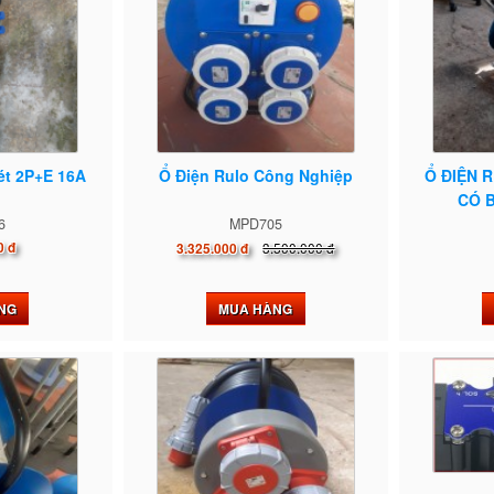
ét 2P+E 16A
Ổ Điện Rulo Công Nghiệp
Ổ ĐIỆN 
CÓ B
6
MPD705
0 đ
3.500.000 đ
3.325.000 đ
NG
MUA HÀNG