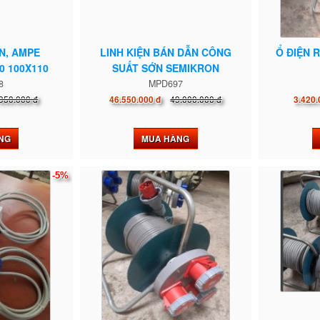
N, AMPE
LINH KIỆN BÁN DẪN CÔNG
Ổ ĐIỆN 
0 100X110
SUẤT SỚN SEMIKRON
8
MPD697
950.000 đ
49.000.000 đ
46.550.000 đ
3.420.
NG
MUA HÀNG
-5%