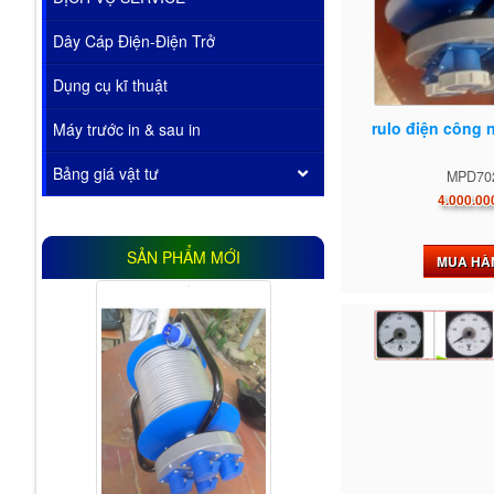
Dây Cáp Điện-Điện Trở
Dụng cụ kĩ thuật
rulo điện công 
Máy trước in & sau in
Bảng giá vật tư
MPD70
4.000.00
SẢN PHẨM MỚI
MUA HÀ