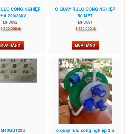
RULO CÔNG NGHIỆP
Ổ QUAY RULO CÔNG NGHIỆP
PHA 220/380V
50 MÉT
MPD692
MPD691
5.500.000 đ
3.250.000 đ
MUA HÀNG
MUA HÀNG
KM40GD123D
ổ quay rulo công nghiệp 3 ổ