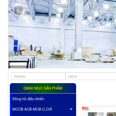
THIẾT BỊ VẬT TƯ CÔNG NGHIỆP MỸ PHƯỚC ĐỨC
Thiết Bị Vật Tư Công Nghiệp Mỹ Phước Đức
DANH MỤC SẢN PHẨM
Đồng hồ điều khiển
MCCB-ACB-MCB-C,CHÌ
Mới