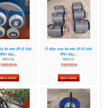
ulo 50 mét 2P+E 32A
Ổ điện rulo 50 mét 3P+E 32A
IP67 dây...
IP67 dây...
MPD708
MPD707
3.600.000 đ
5.500.000 đ
MUA HÀNG
MUA HÀNG