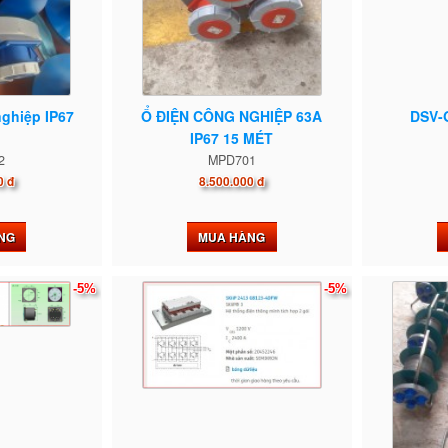
nghiệp IP67
Ổ ĐIỆN CÔNG NGHIỆP 63A
DSV-
IP67 15 MÉT
2
MPD701
0 đ
8.500.000 đ
NG
MUA HÀNG
-5%
-5%