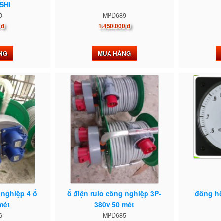
SHI
0
MPD689
 đ
1.450.000 đ
NG
MUA HÀNG
 nghiệp 4 ổ
ổ điện rulo công nghiệp 3P-
đồng hồ
mét
380v 50 mét
6
MPD685