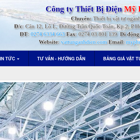
Công ty Thiết Bị Điện
Mỹ 
Chuyên:
Thiết bị vật tư ngàn
Đ/c
: Căn 12, Lô L, Đường Trần Quốc Toản, Kp.2, P
ĐT
:
0274 6334 663
Fax
: 0274 03 801 139
Di động
Website
:
vattunganhdien.com
Email
:
myph
IN TỨC
TƯ VẤN - HƯỚNG DẪN
BẢNG GIÁ VẬT 