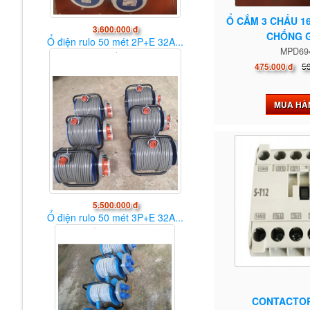
Ổ CẮM 3 CHẤU 1
3.600.000 đ
CHỐNG G
Ổ điện rulo 50 mét 2P+E 32A...
MPD69
5
475.000 đ
MUA HÀ
5.500.000 đ
Ổ điện rulo 50 mét 3P+E 32A...
CONTACTOR