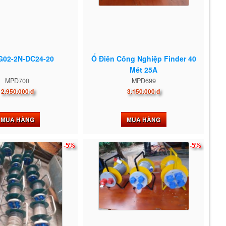
G02-2N-DC24-20
Ổ Điên Công Nghiệp Finder 40
Mét 25A
MPD700
MPD699
2.950.000 đ
3.150.000 đ
MUA HÀNG
MUA HÀNG
-5%
-5%