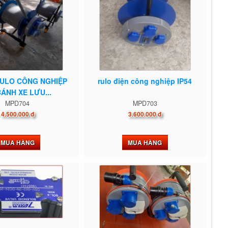
RULO CÔNG NGHIỆP
rulo điện công nghiệp IP54
ÁNH XE LƯU...
MPD704
MPD703
4.500.000 đ
3.600.000 đ
MUA HÀNG
MUA HÀNG