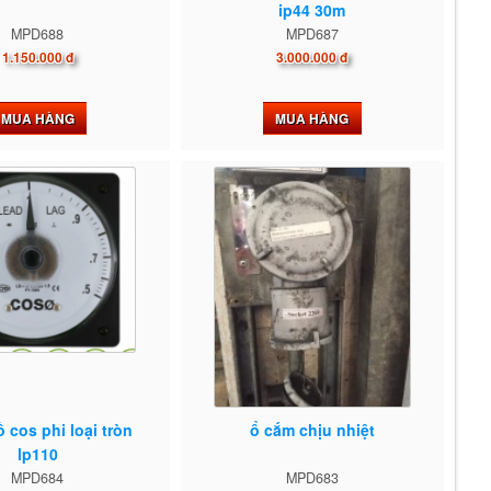
ip44 30m
MPD688
MPD687
1.150.000 đ
3.000.000 đ
MUA HÀNG
MUA HÀNG
 cos phi loại tròn
ổ cắm chịu nhiệt
lp110
MPD684
MPD683