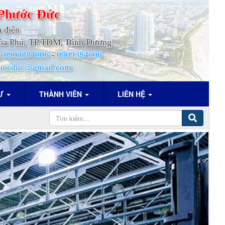
Phước
Đức
h điện
.Hòa Phú, TP.TDM, Bình Dương
:
0903384006
-
0909384006
uocduc@gmail.com
TƯ
THÀNH VIÊN
LIÊN HỆ