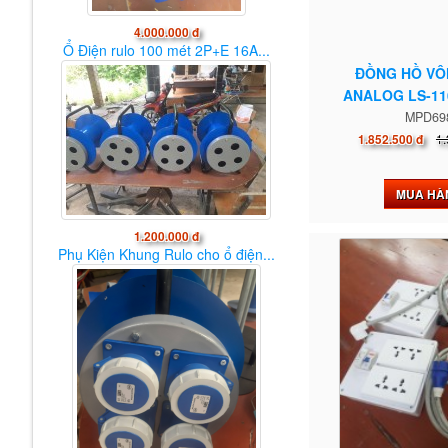
4.000.000 đ
Ổ Điện rulo 100 mét 2P+E 16A...
ĐỒNG HỒ VÔ
ANALOG LS-11
MPD69
1.
1.852.500 đ
MUA HÀ
1.200.000 đ
Phụ Kiện Khung Rulo cho ổ điện...