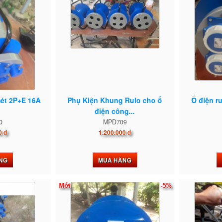
mét 2P+E 16A
Phụ Kiện Khung Rulo cho ổ
Ổ điện r
điện công...
0
MPD709
0 đ
1.200.000 đ
NG
MUA HÀNG
Mới
-5%