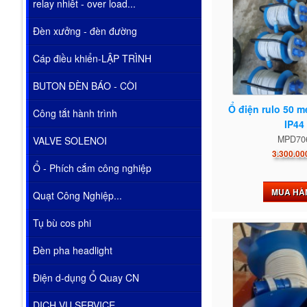
relay nhiêt - over load...
Đèn xưởng - đèn đường
Cáp điều khiển-LẬP TRÌNH
BUTON ĐÈN BÁO - CÒI
Ổ điện rulo 50 m
Công tắt hành trình
IP44
MPD70
VALVE SOLENOI
3.300.00
Ổ - Phích cắm công nghiệp
MUA HÀ
Quạt Công Nghiệp...
Tụ bù cos phi
Đèn pha headlight
Điện d-dụng Ổ Quay CN
DỊCH VỤ SERVICE