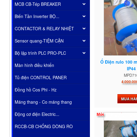
MCB CB-Tép BREAKER
Biến Tần Inverter BỘ...
CONTACTOR & RELAY NHIỆT
Sensor quang-TIỆM CẬN
THIẾT BỊ VẬT TƯ CÔNG NGHIỆP MỸ PHƯỚC ĐỨC
Thiết Bị Vật Tư Công Nghiệp Mỹ Phước Đức
Bộ lập trình PLC PRO-PLC
Ổ Điện rulo 100 
Màn hình điều khiển
IP44
MPD71
Tủ điện CONTROL PANER
4.000.00
Đồng hồ Cos Phi - Hz
MUA HÀ
Máng thang - Co máng thang
Động cơ điện Electric...
Mới
RCCB-CB CHỐNG DÒNG RÒ