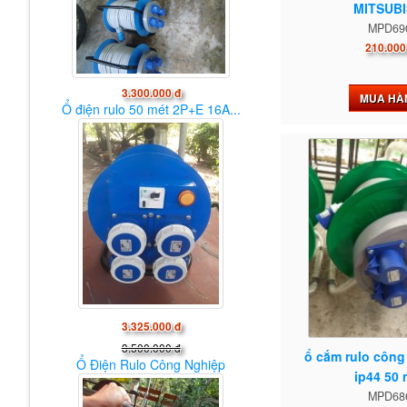
MITSUBI
MPD69
210.000
3.300.000 đ
MUA HÀ
Ổ điện rulo 50 mét 2P+E 16A...
3.325.000 đ
3.500.000 đ
ổ cắm rulo công
Ổ Điện Rulo Công Nghiệp
ip44 50 
MPD68