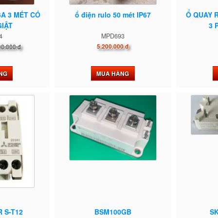
6A 3 MÉT CÓ
ổ điện rulo 50 mét IP67
Ổ QUAY 
IẬT
3 
4
MPD693
00.000 đ
5.200.000 đ
NG
MUA HÀNG
 S-T12
BSM100GB
S