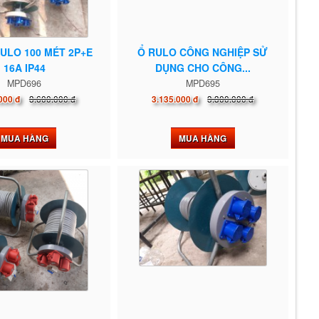
RULO 100 MÉT 2P+E
Ổ RULO CÔNG NGHIỆP SỬ
16A IP44
DỤNG CHO CÔNG...
MPD696
MPD695
3.600.000 đ
3.300.000 đ
000 đ
3.135.000 đ
MUA HÀNG
MUA HÀNG