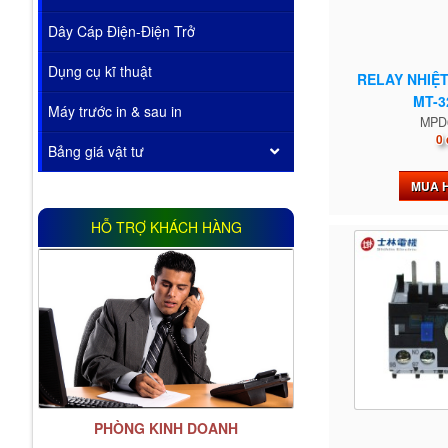
Dây Cáp Điện-Điện Trở
Dụng cụ kĩ thuật
RELAY NHIỆ
MT-3
Máy trước in & sau in
MPD
0 
Bảng giá vật tư
MUA 
HỖ TRỢ KHÁCH HÀNG
PHÒNG KINH DOANH