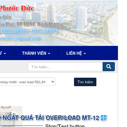
Phước
Đức
h điện
.Hòa Phú, TP.TDM, Bình Dương
:
0903384006
-
0909384006
uocduc@gmail.com
TƯ
THÀNH VIÊN
LIÊN HỆ
 NGẮT QUÁ TẢI OVER-LOAD MT-12