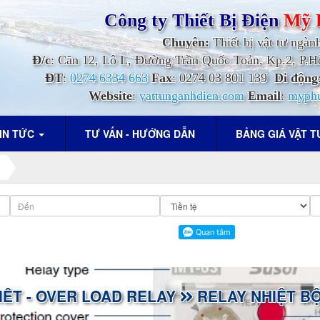
Công ty Thiết Bị Điện
Mỹ 
Chuyên:
Thiết bị vật tư ngàn
Đ/c
: Căn 12, Lô L, Đường Trần Quốc Toản, Kp.2, P
ĐT
:
0274 6334 663
Fax
: 0274 03 801 139
Di động
Website
:
vattunganhdien.com
Email
:
myph
IN TỨC
TƯ VẤN - HƯỚNG DẪN
BẢNG GIÁ VẬT 
IÊT - OVER LOAD RELAY
RELAY NHIỆT BỘ