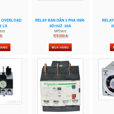
T OVERLOAD
RELAY BÁN DẪN 3 PHA HSR-
RELAY
2 LS
3D102Z 20A
2
633
MPD603
đ
475.000 đ
HÀNG
MUA HÀNG