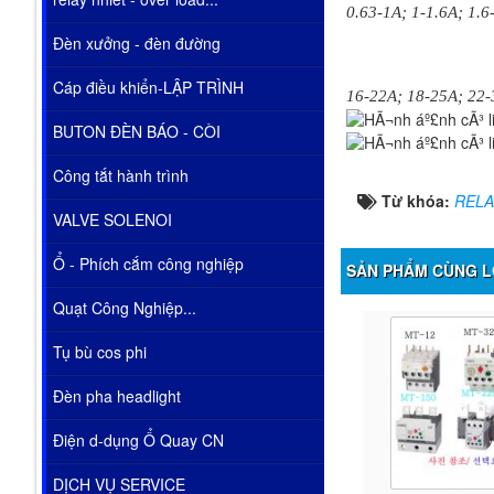
0.63-1A; 1-1.6A; 1.6
Đèn xưởng - đèn đường
Cáp điều khiển-LẬP TRÌNH
16-22A; 18-25A; 22-
BUTON ĐÈN BÁO - CÒI
Công tắt hành trình
Từ khóa:
RELA
VALVE SOLENOI
Ổ - Phích cắm công nghiệp
SẢN PHẨM CÙNG L
Quạt Công Nghiệp...
Tụ bù cos phi
Đèn pha headlight
Điện d-dụng Ổ Quay CN
DỊCH VỤ SERVICE