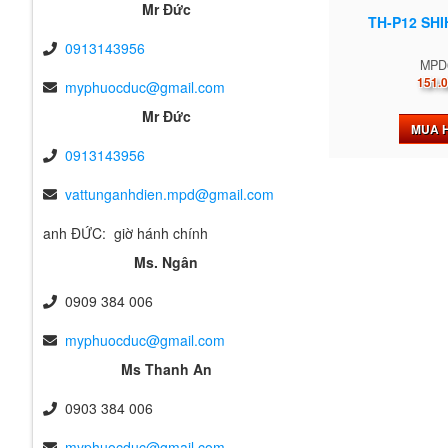
Mr Đức
TH-P12 SHI
0913143956
MPD
151.0
myphuocduc@gmail.com
Mr Đức
MUA 
0913143956
vattunganhdien.mpd@gmail.com
anh ĐỨC: giờ hánh chính
Ms. Ngân
0909 384 006
myphuocduc@gmail.com
Ms Thanh An
0903 384 006
myphuocduc@gmail.com