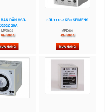
 BÁN DẪN HSR-
3RU1116-1KB0 SEIMENS
D202Z 20A
MPD602
MPD601
187.000 đ
497.000 đ
MUA HÀNG
MUA HÀNG