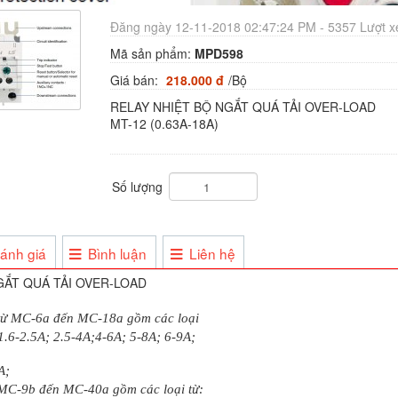
Đăng ngày 12-11-2018 02:47:24 PM - 5357 Lượt 
Mã sản phẩm:
MPD598
Giá bán:
218.000 đ
/Bộ
RELAY NHIỆT BỘ NGẮT QUÁ TẢI OVER-LOAD
MT-12 (0.63A-18A)
Số lượng
ánh giá
Bình luận
Liên hệ
GẮT QUÁ TẢI OVER-LOAD
ừ MC-6a đến MC-18a gồm các loại
 1.6-2.5A; 2.5-4A;4-6A; 5-8A; 6-9A;
A;
C-9b đến MC-40a gồm các loại từ: