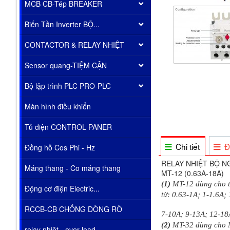
MCB CB-Tép BREAKER
Biến Tần Inverter BỘ...
CONTACTOR & RELAY NHIỆT
Sensor quang-TIỆM CẬN
Bộ lập trình PLC PRO-PLC
Màn hình điều khiển
Tủ điện CONTROL PANER
Chi tiết
Đ
Đồng hồ Cos Phi - Hz
RELAY NHIỆT BỘ N
Máng thang - Co máng thang
MT-12 (0.63A-18A)
(1)
MT-12 dùng cho t
Động cơ điện Electric...
từ: 0.63-1A; 1-1.6A;
RCCB-CB CHỐNG DÒNG RÒ
7-10A; 9-13A; 12-18
(2)
MT-32 dùng cho M
relay nhiêt - over load...