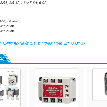
-2.5A; 2.5-4A;4-6A; 5-8A; 6-9A;
32A; 28-40A;
Y NHIỆT BỘ NGẮT QUÁ TẢI OVER-LOAD
,
MT-12 MT-32
OẠI