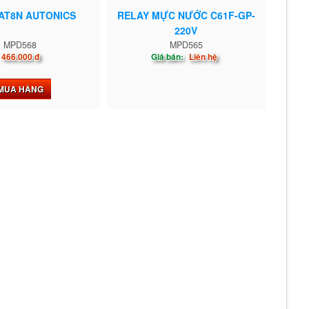
AT8N AUTONICS
RELAY MỰC NƯỚC C61F-GP-
220V
MPD568
MPD565
466.000 đ
Giá bán:
Liên hệ
MUA HÀNG