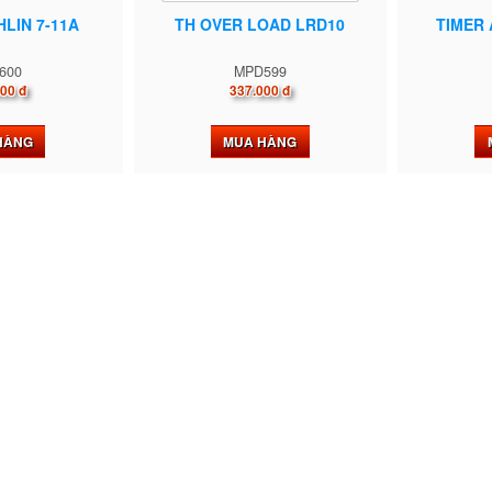
HLIN 7-11A
TH OVER LOAD LRD10
TIMER 
600
MPD599
00 đ
337.000 đ
HÀNG
MUA HÀNG