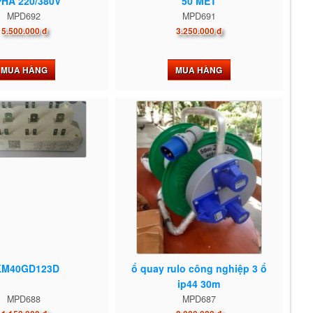
PHA 220/380V
50 MÉT
MPD692
MPD691
5.500.000 đ
3.250.000 đ
MUA HÀNG
MUA HÀNG
KM40GD123D
ổ quay rulo công nghiệp 3 ổ
ip44 30m
MPD688
MPD687