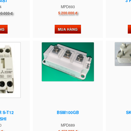
IẬT
3 
4
MPD693
00.000 đ
5.200.000 đ
NG
MUA HÀNG
 S-T12
BSM100GB
S
SHI
0
MPD689