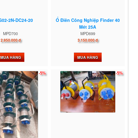
G02-2N-DC24-20
Ổ Điên Công Nghiệp Finder 40
Mét 25A
MPD700
MPD699
2.950.000 đ
3.150.000 đ
MUA HÀNG
MUA HÀNG
-5%
-5%