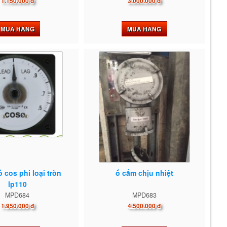
1.150.000 đ
3.000.000 đ
MUA HÀNG
MUA HÀNG
 cos phi loại tròn
ổ cắm chịu nhiệt
lp110
MPD684
MPD683
1.950.000 đ
4.500.000 đ