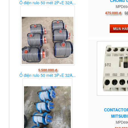
CHỐNG G
Ổ điện rulo 50 mét 2P+E 32A...
MPD69
5
475.000 đ
MUA HÀ
5.500.000 đ
Ổ điện rulo 50 mét 3P+E 32A...
CONTACTOR
MITSUBI
MPD69