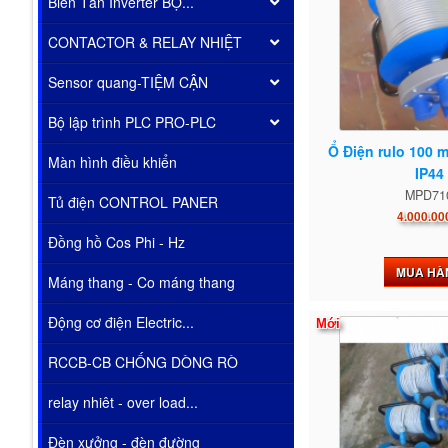
Biến Tần Inverter BỘ...
CONTACTOR & RELAY NHIỆT
Sensor quang-TIỆM CẬN
Bộ lập trình PLC PRO-PLC
Ổ Điện rulo 100 
Màn hình điều khiển
IP44
MPD71
Tủ điện CONTROL PANER
4.000.00
Đồng hồ Cos Phi - Hz
MUA HÀ
Máng thang - Co máng thang
Động cơ điện Electric...
Mới
RCCB-CB CHỐNG DÒNG RÒ
relay nhiêt - over load...
Đèn xưởng - đèn đường