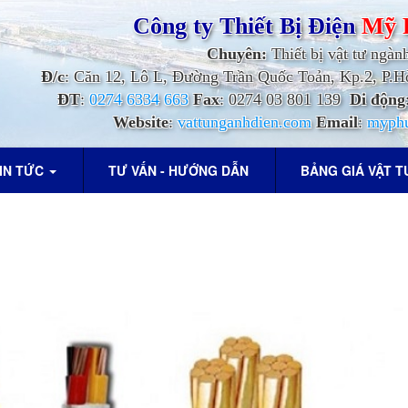
Công ty Thiết Bị Điện
Mỹ 
Chuyên:
Thiết bị vật tư ngàn
Đ/c
: Căn 12, Lô L, Đường Trần Quốc Toản, Kp.2, P
ĐT
:
0274 6334 663
Fax
: 0274 03 801 139
Di động
Website
:
vattunganhdien.com
Email
:
myph
IN TỨC
TƯ VẤN - HƯỚNG DẪN
BẢNG GIÁ VẬT 