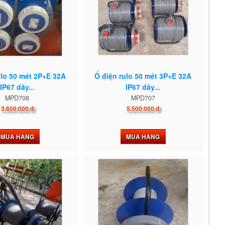
ulo 50 mét 2P+E 32A
Ổ điện rulo 50 mét 3P+E 32A
IP67 dây...
IP67 dây...
MPD708
MPD707
3.600.000 đ
5.500.000 đ
MUA HÀNG
MUA HÀNG