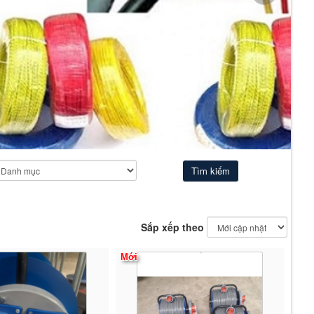
T
T
Sắp xếp theo
Mới