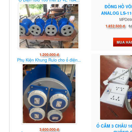
ĐỒNG HỒ VÔ
ANALOG LS-11
MPD69
1.
1.852.500 đ
MUA HÀ
1.200.000 đ
Phụ Kiện Khung Rulo cho ổ điện...
Ổ CẮM 3 CHẤU 1
3.600.000 đ