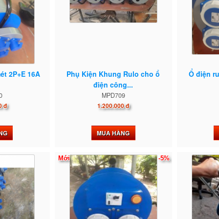
mét 2P+E 16A
Phụ Kiện Khung Rulo cho ổ
Ổ điện r
điện công...
0
MPD709
0 đ
1.200.000 đ
NG
MUA HÀNG
Mới
-5%