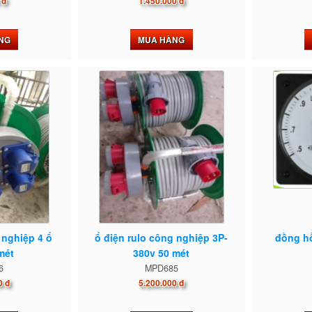
 đ
1.450.000 đ
NG
MUA HÀNG
 nghiệp 4 ổ
ổ điện rulo công nghiệp 3P-
đồng hồ
mét
380v 50 mét
6
MPD685
0 đ
5.200.000 đ