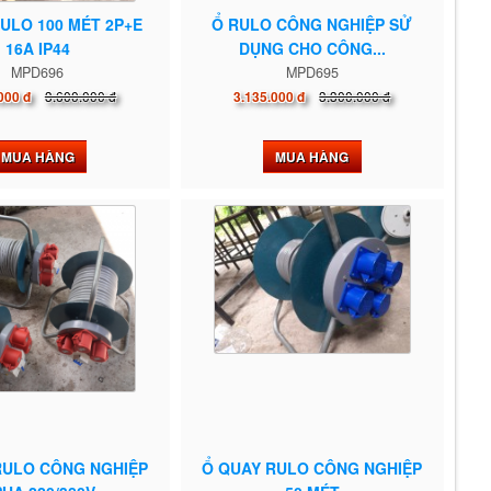
RULO 100 MÉT 2P+E
Ổ RULO CÔNG NGHIỆP SỬ
16A IP44
DỤNG CHO CÔNG...
MPD696
MPD695
3.600.000 đ
3.300.000 đ
000 đ
3.135.000 đ
MUA HÀNG
MUA HÀNG
RULO CÔNG NGHIỆP
Ổ QUAY RULO CÔNG NGHIỆP