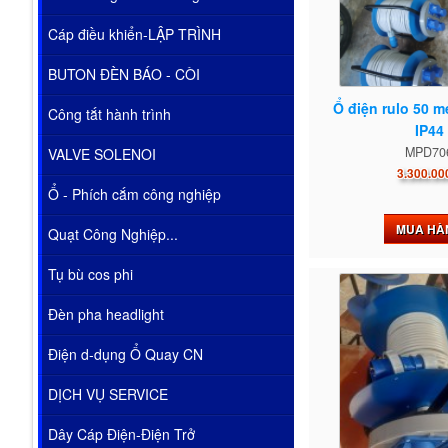
Cáp điều khiển-LẬP TRÌNH
BUTON ĐÈN BÁO - CÒI
Ổ điện rulo 50 m
Công tắt hành trình
IP44
MPD70
VALVE SOLENOI
3.300.00
Ổ - Phích cắm công nghiệp
MUA HÀ
Quạt Công Nghiệp...
Tụ bù cos phi
Đèn pha headlight
Điện d-dụng Ổ Quay CN
DỊCH VỤ SERVICE
Dây Cáp Điện-Điện Trở