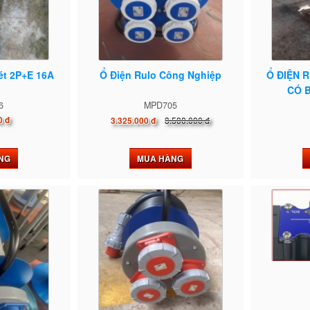
ét 2P+E 16A
Ổ Điện Rulo Công Nghiệp
Ổ ĐIỆN 
CÓ B
6
MPD705
0 đ
3.500.000 đ
3.325.000 đ
NG
MUA HÀNG