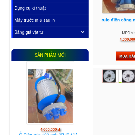
Dụng cụ kĩ thuật
rulo điện công 
Máy trước in & sau in
Bảng giá vật tư
MPD70
4.000.00
SẢN PHẨM MỚI
MUA HÀ
4.000.000 đ
Ổ Điện rulo 100 mét 2P+E 16A...