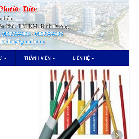
Phước
Đức
h điện
.Hòa Phú, TP.TDM, Bình Dương
:
0903384006
-
0909384006
uocduc@gmail.com
TƯ
THÀNH VIÊN
LIÊN HỆ