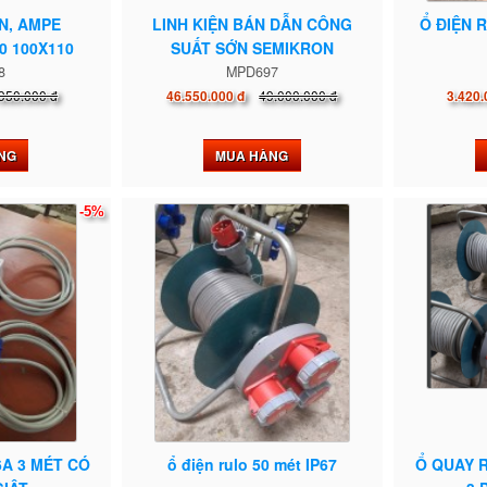
N, AMPE
LINH KIỆN BÁN DẪN CÔNG
Ổ ĐIỆN 
0 100X110
SUẤT SỚN SEMIKRON
8
MPD697
950.000 đ
49.000.000 đ
46.550.000 đ
3.420.
NG
MUA HÀNG
-5%
6A 3 MÉT CÓ
ổ điện rulo 50 mét IP67
Ổ QUAY 