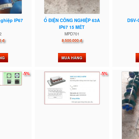
nghiệp IP67
Ổ ĐIỆN CÔNG NGHIỆP 63A
DSV-
IP67 15 MÉT
2
MPD701
0 đ
8.500.000 đ
NG
MUA HÀNG
-5%
-5%