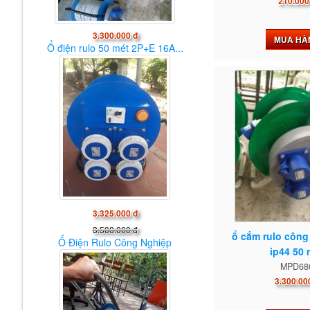
210.000
3.300.000 đ
MUA HÀ
Ổ điện rulo 50 mét 2P+E 16A...
3.325.000 đ
3.500.000 đ
ổ cắm rulo công
Ổ Điện Rulo Công Nghiệp
ip44 50 
MPD68
3.300.00