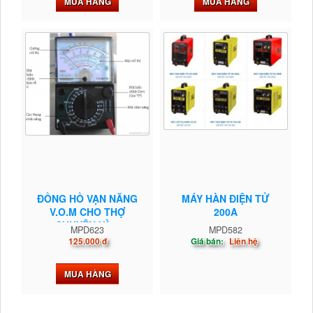
MUA HÀNG
MUA HÀNG
ĐỒNG HỒ VẠN NĂNG
MÁY HÀN ĐIỆN TỬ
V.O.M CHO THỢ
200A
CHUYÊN VÀ...
MPD623
MPD582
125.000 đ
Giá bán:
Liên hệ
MUA HÀNG