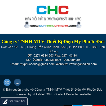
Công ty TNHH MTV Thiết Bị Điện Mỹ Phước Đức
Đ/c
: Căn 12, Lô L, Đường Trần Quốc Toản, Kp.2, P.Hòa Phú, TP.TDM, Bình
Dương
ĐT
:
0274 6334 663
Fax
: 0274 03 801
139
Dt/zalo
:
0903384006
-
0909384006
Email
:
myphuocduc@gmail.com
Website
:
vattunganhdien.com
© Bản quyền thuộc về
Công ty TNHH MTV Thiết Bị Điện Mỹ Phước Đức
.
Powered by
NukeViet CMS
.
Content Protected website
Gửi phản hồi