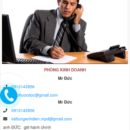
PHÒNG KINH DOANH
Mr Đức
0913143956
myphuocduc@gmail.com
Mr Đức
0913143956
vattunganhdien.mpd@gmail.com
anh ĐỨC: giờ hánh chính