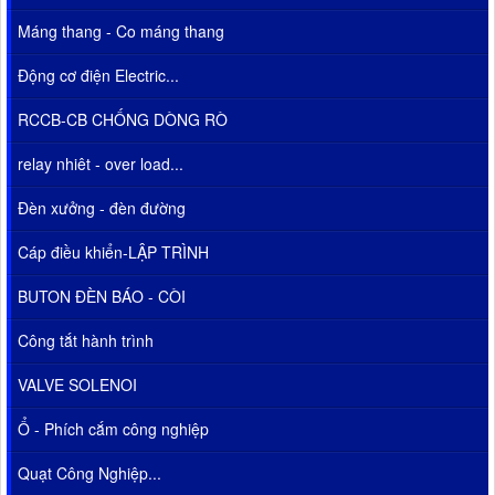
Máng thang - Co máng thang
Động cơ điện Electric...
RCCB-CB CHỐNG DÒNG RÒ
relay nhiêt - over load...
Đèn xưởng - đèn đường
Cáp điều khiển-LẬP TRÌNH
BUTON ĐÈN BÁO - CÒI
Công tắt hành trình
VALVE SOLENOI
Ổ - Phích cắm công nghiệp
Quạt Công Nghiệp...