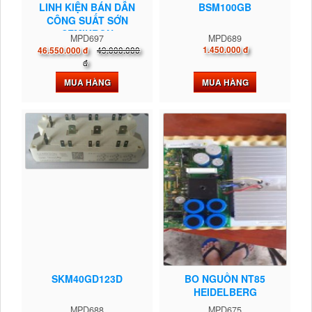
LINH KIỆN BÁN DẪN
BSM100GB
CÔNG SUẤT SỚN
SEMIKRON
MPD697
MPD689
49.000.000
1.450.000 đ
46.550.000 đ
đ
MUA HÀNG
MUA HÀNG
SKM40GD123D
BO NGUỒN NT85
HEIDELBERG
MPD688
MPD675