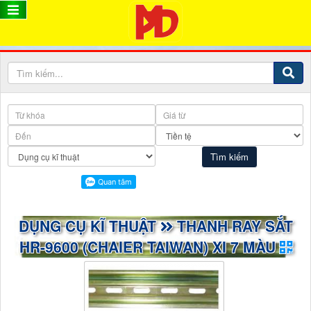
DỤNG CỤ KĨ THUẬT
THANH RAY SẮT
HR-9600 (CHAIER TAIWAN) XI 7 MÀU