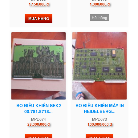
1.150.000 đ
1.000.000 đ
Hết hàng
MUA HÀNG
BO ĐIỀU KHIỂN SEK2
BO ĐIỀU KHIỂN MÁY IN
00.781.8718...
HEIDELBERG...
MPD674
MPD673
28.000.000 đ
100.000.000 đ