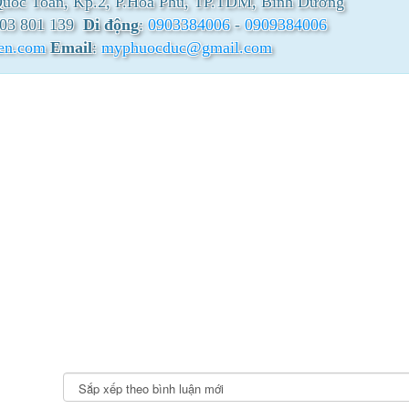
Quốc Toản, Kp.2, P.Hòa Phú, TP.TDM, Bình Dương
 03 801 139
Di động
:
0903384006
-
0909384006
ien.com
Email
:
myphuocduc@gmail.com