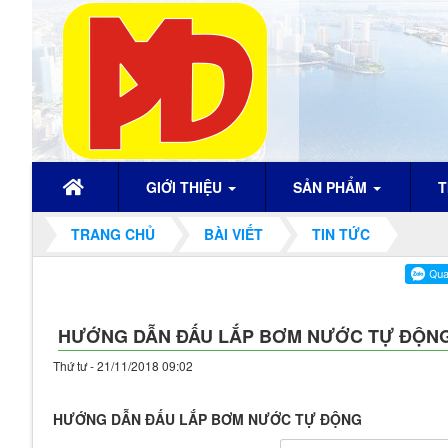
GIỚI THIỆU
SẢN PHẨM
T
TRANG CHỦ
BÀI VIẾT
TIN TỨC
HƯỚNG DẪN ĐẤU LẮP BƠM NƯỚC TỰ ĐỘN
Thứ tư - 21/11/2018 09:02
HƯỚNG DẪN ĐẤU LẮP BƠM NƯỚC TỰ ĐỘNG