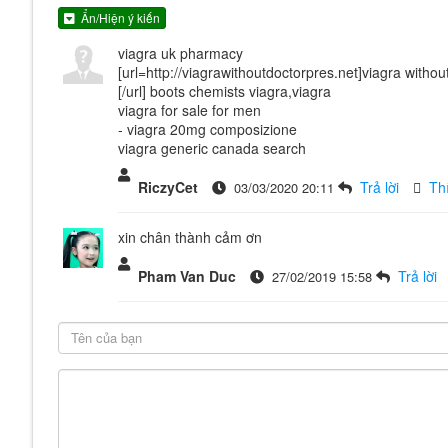
Ẩn/Hiện ý kiến
viagra uk pharmacy
[url=http://viagrawithoutdoctorpres.net]viagra withou
[/url] boots chemists viagra,viagra
viagra for sale for men
- viagra 20mg composizione
viagra generic canada search
RiczyCet
Trả lời
Th
03/03/2020 20:11
xin chân thành cảm ơn
Pham Van Duc
Trả lời
27/02/2019 15:58