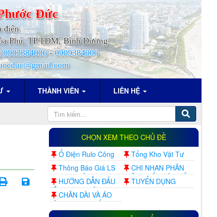
Phước
Đức
h điện
.Hòa Phú, TP.TDM, Bình Dương
:
0903384006
-
0909384006
uocduc@gmail.com
TƯ
THÀNH VIÊN
LIÊN HỆ
CHỌN XEM THEO CHỦ ĐỀ
Ổ Điện Rulo Công
Tổng Kho Vật Tư
Nghiệp
Điện Công Ty Mỹ
Thông Báo Giá LS
CHI NHAN PHÂN
Phước Đức
Đã Thay Đổi
PHÂN PHỐI MÁY BIẾN
HƯỚNG DẪN ĐẤU
TUYỂN DỤNG
TẦN INVERTER
LẮP BƠM NƯỚC TỰ
CHÂN DÀI VÀ ÁO
SERVO INTV
ĐỘNG
DÀI VN ĐẸP NHẤT MỌI
THỜI ĐẠI