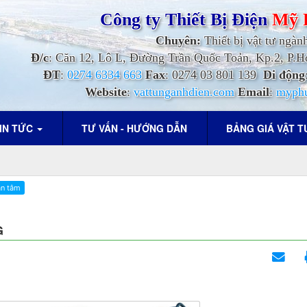
Công ty Thiết Bị Điện
Mỹ 
Chuyên:
Thiết bị vật tư ngàn
Đ/c
: Căn 12, Lô L, Đường Trần Quốc Toản, Kp.2, P
ĐT
:
0274 6334 663
Fax
: 0274 03 801 139
Di động
Website
:
vattunganhdien.com
Email
:
myph
IN TỨC
TƯ VẤN - HƯỚNG DẪN
BẢNG GIÁ VẬT 
G