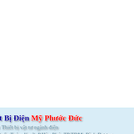
t Bị Điện
Mỹ Phước
Đức
:
Thiết bị vật tư ngành điện