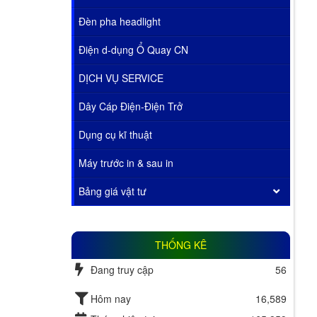
Đèn pha headlight
Điện d-dụng Ổ Quay CN
DỊCH VỤ SERVICE
Dây Cáp Điện-Điện Trở
Dụng cụ kĩ thuật
Máy trước in & sau in
Bảng giá vật tư
THỐNG KÊ
Đang truy cập
56
Hôm nay
16,589