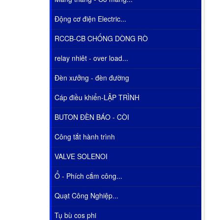
Động cơ điện Electric...
RCCB-CB CHỐNG DÒNG RÒ
relay nhiêt - over load...
Đèn xưởng - đèn đường
Cáp điều khiển-LẬP TRÌNH
BUTON ĐÈN BÁO - CÒI
Công tắt hành trình
VALVE SOLENOI
Ổ - Phích cắm công...
Quạt Công Nghiệp...
Tụ bù cos phi