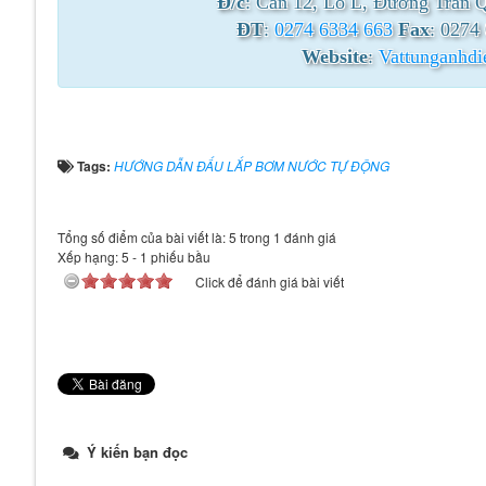
Đ/c
: Căn 12, Lô L, Đường Trần 
ĐT
:
0274 6334 663
Fax
: 0274
Website
:
Vattunganhd
Tags:
HƯỚNG DẪN ĐẤU LẮP BƠM NƯỚC TỰ ĐỘNG
Tổng số điểm của bài viết là: 5 trong 1 đánh giá
Xếp hạng:
5
-
1
phiếu bầu
Click để đánh giá bài viết
Ý kiến bạn đọc