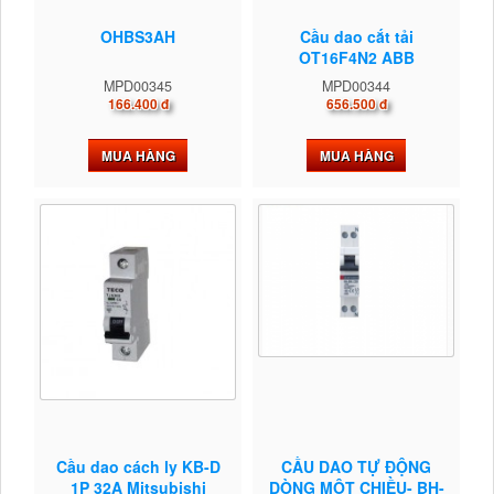
OHBS3AH
Cầu dao cắt tải
OT16F4N2 ABB
MPD00345
MPD00344
166.400 đ
656.500 đ
MUA HÀNG
MUA HÀNG
Cầu dao cách ly KB-D
CẦU DAO TỰ ĐỘNG
1P 32A Mitsubishi
DÒNG MỘT CHIỀU- BH-