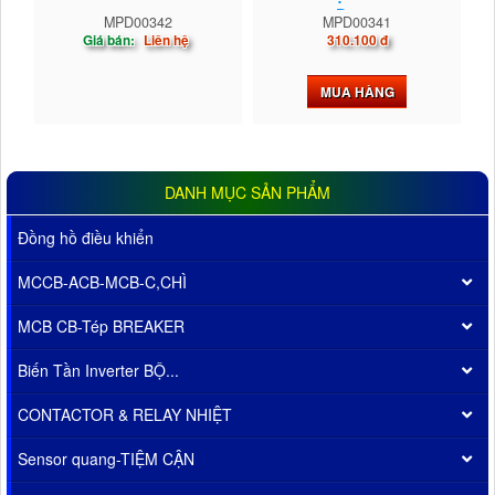
D10...
MPD00342
MPD00341
Giá bán:
Liên hệ
310.100 đ
MUA HÀNG
DANH MỤC SẢN PHẨM
Đồng hồ điều khiển
MCCB-ACB-MCB-C,CHÌ
MCB CB-Tép BREAKER
Biến Tần Inverter BỘ...
CONTACTOR & RELAY NHIỆT
Sensor quang-TIỆM CẬN