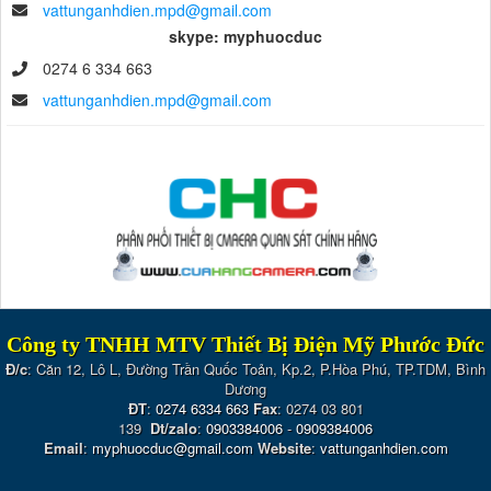
vattunganhdien.mpd@gmail.com
skype: myphuocduc
0274 6 334 663
vattunganhdien.mpd@gmail.com
Công ty TNHH MTV Thiết Bị Điện Mỹ Phước Đức
Đ/c
: Căn 12, Lô L, Đường Trần Quốc Toản, Kp.2, P.Hòa Phú, TP.TDM, Bình
Dương
ĐT
:
0274 6334 663
Fax
: 0274 03 801
139
Dt/zalo
:
0903384006
-
0909384006
Email
:
myphuocduc@gmail.com
Website
:
vattunganhdien.com