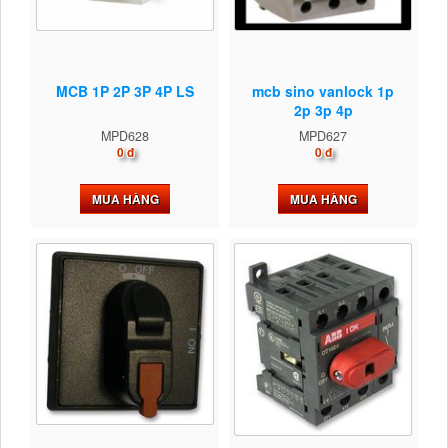
MCB 1P 2P 3P 4P LS
mcb sino vanlock 1p
2p 3p 4p
MPD628
MPD627
0 đ
0 đ
MUA HÀNG
MUA HÀNG