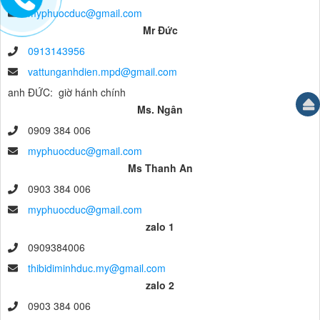
myphuocduc@gmail.com
Mr Đức
0913143956
vattunganhdien.mpd@gmail.com
anh ĐỨC: giờ hánh chính
Ms. Ngân
0909 384 006
myphuocduc@gmail.com
Ms Thanh An
0903 384 006
myphuocduc@gmail.com
zalo 1
0909384006
thibidiminhduc.my@gmail.com
zalo 2
0903 384 006