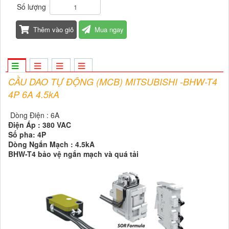
Số lượng
Thêm vào giỏ
Mua ngay
CẦU DAO TỰ ĐỘNG (MCB) MITSUBISHI -BHW-T4
4P 6A 4.5kA
Dòng Điện : 6A
Điện Áp : 380 VAC
Số pha: 4P
Dòng Ngắn Mạch : 4.5kA
BHW-T4 bảo vệ ngắn mạch và quá tải