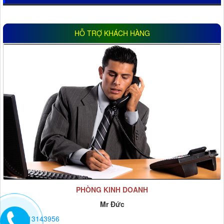
HỖ TRỢ KHÁCH HÀNG
PHÒNG KINH DOANH
Mr Đức
0913143956