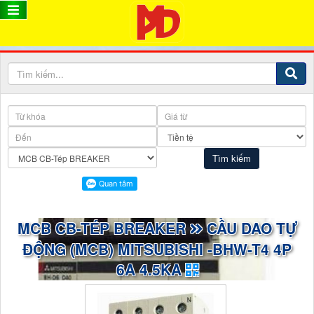
MCB CB-TÉP BREAKER
CẦU DAO TỰ
ĐỘNG (MCB) MITSUBISHI -BHW-T4 4P
6A 4.5KA