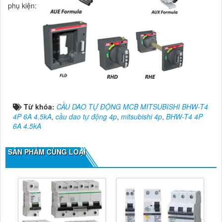
phụ kiện:
Từ khóa:
CẦU DAO TỰ ĐỘNG MCB MITSUBISHI BHW-T4
4P 6A 4.5kA
,
cầu dao tự động 4p
,
mitsubishi 4p
,
BHW-T4 4P
6A 4.5kA
SẢN PHẨM CÙNG LOẠI