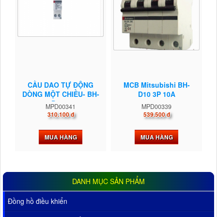
CẦU DAO TỰ ĐỘNG
MCB Mitsubishi BH-
DÒNG MỘT CHIỀU- BH-
D10 3P 10A
D10...
MPD00341
MPD00339
310.100 đ
539.500 đ
MUA HÀNG
MUA HÀNG
DANH MỤC SẢN PHẨM
Đồng hồ điều khiển