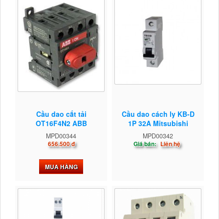
Cầu dao cắt tải
Cầu dao cách ly KB-D
OT16F4N2 ABB
1P 32A Mitsubishi
MPD00344
MPD00342
656.500 đ
Giá bán:
Liên hệ
MUA HÀNG