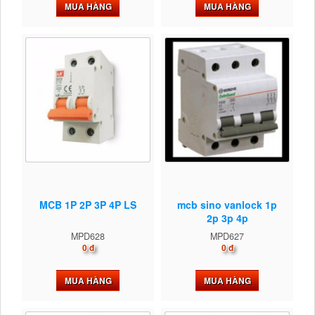
MUA HÀNG
MUA HÀNG
MCB 1P 2P 3P 4P LS
mcb sino vanlock 1p
2p 3p 4p
MPD628
MPD627
0 đ
0 đ
MUA HÀNG
MUA HÀNG