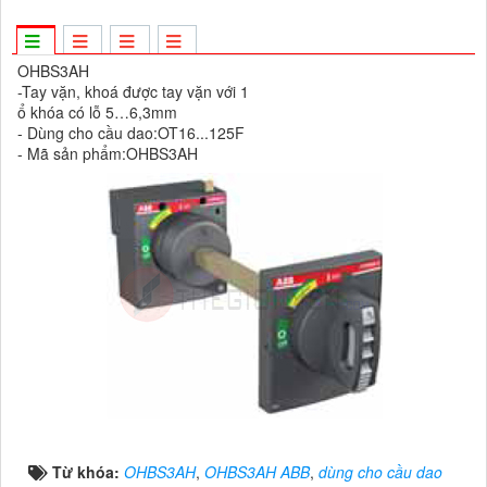
OHBS3AH
-Tay vặn, khoá được tay vặn với 1
ổ khóa có lỗ 5…6,3mm
- Dùng cho cầu dao:OT16...125F
- Mã sản phẩm:OHBS3AH
Từ khóa:
OHBS3AH
,
OHBS3AH ABB
,
dùng cho cầu dao