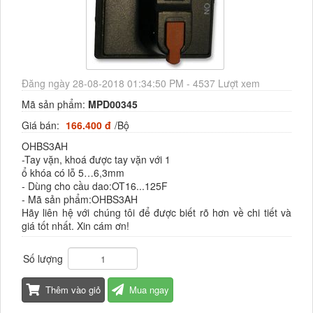
Đăng ngày 28-08-2018 01:34:50 PM - 4537 Lượt xem
Mã sản phẩm:
MPD00345
Giá bán:
166.400 đ
/Bộ
OHBS3AH
-Tay vặn, khoá được tay vặn với 1
ổ khóa có lỗ 5…6,3mm
- Dùng cho cầu dao:OT16...125F
- Mã sản phẩm:OHBS3AH
Hãy liên hệ với chúng tôi để được biết rõ hơn về chi tiết và
giá tốt nhất. Xin cám ơn!
Số lượng
Thêm vào giỏ
Mua ngay