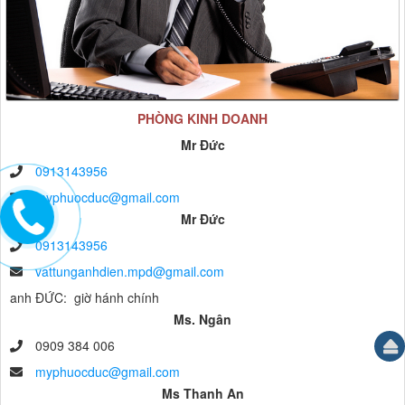
PHÒNG KINH DOANH
Mr Đức
0913143956
myphuocduc@gmail.com
Mr Đức
0913143956
vattunganhdien.mpd@gmail.com
anh ĐỨC: giờ hánh chính
Ms. Ngân
0909 384 006
myphuocduc@gmail.com
Ms Thanh An