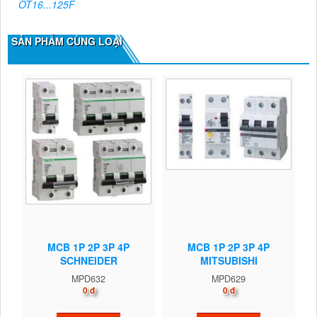
OT16...125F
SẢN PHẨM CÙNG LOẠI
MCB 1P 2P 3P 4P
MCB 1P 2P 3P 4P
SCHNEIDER
MITSUBISHI
MPD632
MPD629
0 đ
0 đ