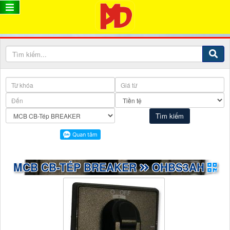
MCB CB-TÉP BREAKER
OHBS3AH