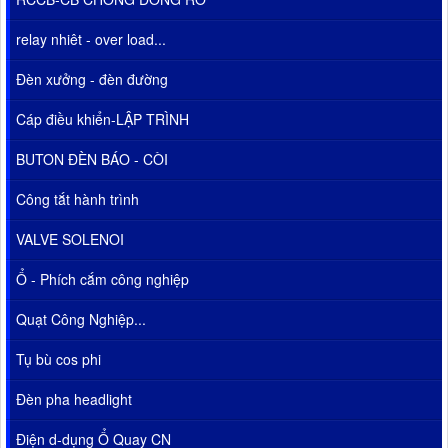
relay nhiêt - over load...
Đèn xưởng - đèn đường
Cáp điều khiển-LẬP TRÌNH
BUTON ĐÈN BÁO - CÒI
Công tắt hành trình
VALVE SOLENOI
Ổ - Phích cắm công nghiệp
Quạt Công Nghiệp...
Tụ bù cos phi
Đèn pha headlight
Điện d-dụng Ổ Quay CN