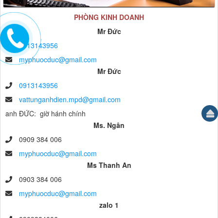
PHÒNG KINH DOANH
Mr Đức
0913143956
myphuocduc@gmail.com
Mr Đức
0913143956
vattunganhdien.mpd@gmail.com
anh ĐỨC: giờ hánh chính
Ms. Ngân
0909 384 006
myphuocduc@gmail.com
Ms Thanh An
0903 384 006
myphuocduc@gmail.com
zalo 1