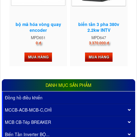
bộ mã hóa vòng quay
biến tần 3 pha 380v
encoder
2.2kw INTV
MPD651
MPD647
0 đ
3.370.000 đ
MUA HÀNG
MUA HÀNG
DANH MỤC SẢN PHẨM
Đồng hồ điều khiển
MCCB-ACB-MCB-C,CHÌ
MCB CB-Tép BREAKER
Biến Tần Inverter BỘ...