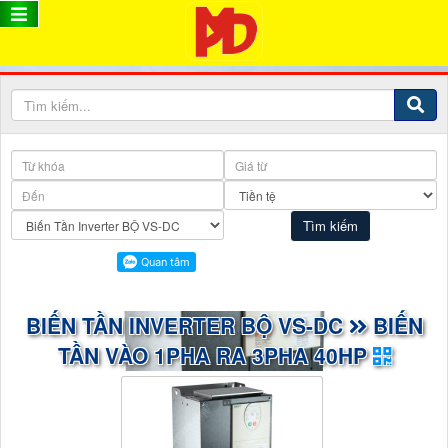
BIẾN TẦN INVERTER BỘ VS-DC
BIẾN
TẦN VÀO 1PHA RA 3PHA 40HP