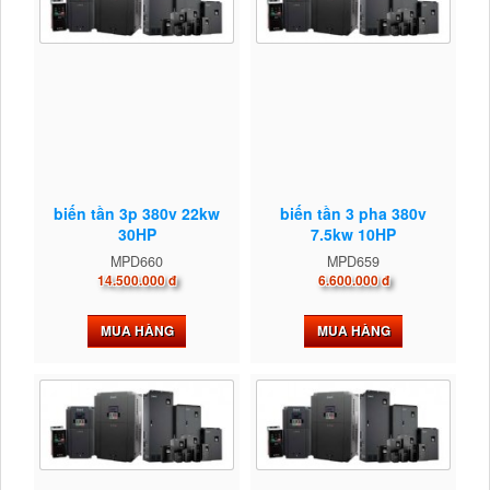
biến tần 3p 380v 22kw
biến tần 3 pha 380v
30HP
7.5kw 10HP
MPD660
MPD659
14.500.000 đ
6.600.000 đ
MUA HÀNG
MUA HÀNG