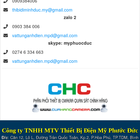
0909384006
thibidiminhduc.my@gmail.com
zalo 2
0903 384 006
vattunganhdien.mpd@gmail.com
skype: myphuocduc
0274 6 334 663
vattunganhdien.mpd@gmail.com
Công ty TNHH MTV Thiết Bị Điện Mỹ Phước Đức
Đ/c
: Căn 12, Lô L, Đường Trần Quốc Toản, Kp.2, P.Hòa Phú, TP.TDM, Bình