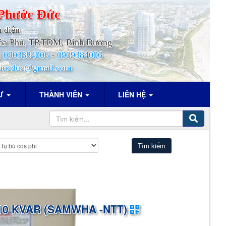
Phước
Đức
h điện
.Hòa Phú, TP.TDM, Bình Dương
:
0903384006
-
0909384006
uocduc@gmail.com
TƯ
THÀNH VIÊN
LIÊN HỆ
10 KVAR (SAMWHA -NTT)