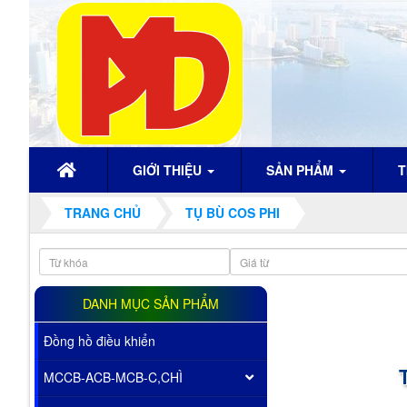
GIỚI THIỆU
SẢN PHẨM
T
TRANG CHỦ
TỤ BÙ COS PHI
DANH MỤC SẢN PHẨM
Đồng hồ điều khiển
MCCB-ACB-MCB-C,CHÌ