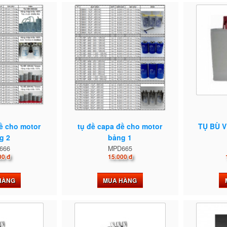
đề cho motor
tụ đề capa đề cho motor
TỤ BÙ 
g 2
bảng 1
666
MPD665
00 đ
15.000 đ
HÀNG
MUA HÀNG