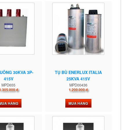
VUÔNG 30KVA 3P-
TỤ BÙ ENERLUX ITALIA
415V
25KVA 415V
MPD655
MPD00436
1.305.000 đ
1.200.000 đ
MUA HÀNG
MUA HÀNG