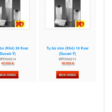
ròn (Khô) 30 Kvar
Tụ bù tròn (Khô) 10 Kvar
(Ducati-Ý)
(Ducati-Ý)
MPD000214
MPD000213
42.000 đ
36.000 đ
MUA HÀNG
MUA HÀNG