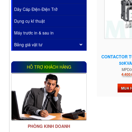
Dây Cáp Điện-Điện Trở
Dụng cụ kĩ thuật
Máy trước in & sau in
Bảng giá vật tư
CONTACTOR T
50KVA
HỖ TRỢ KHÁCH HÀNG
MPD0
4.400.
MUA 
PHÒNG KINH DOANH