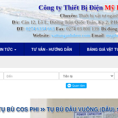
Công ty Thiết Bị Điện
Mỹ 
Chuyên:
Thiết bị vật tư ngàn
Đ/c
: Căn 12, Lô L, Đường Trần Quốc Toản, Kp.2, P
ĐT
:
0274 6334 663
Fax
: 0274 03 801 139
Di động
Website
:
vattunganhdien.com
Email
:
myph
IN TỨC
TƯ VẤN - HƯỚNG DẪN
BẢNG GIÁ VẬT 
TỤ BÙ COS PHI
TỤ BÙ ĐẦU VUÔNG (DẦU) 