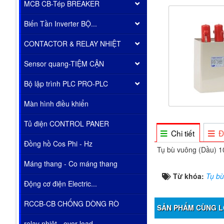
MCB CB-Tép BREAKER
Biến Tần Inverter BỘ...
CONTACTOR & RELAY NHIỆT
Sensor quang-TIỆM CẬN
Bộ lập trình PLC PRO-PLC
Màn hình điều khiển
Tủ điện CONTROL PANER
Chi tiết
Đ
Đồng hồ Cos Phi - Hz
Tụ bù vuông (Dầu) 
Máng thang - Co máng thang
Từ khóa:
Tụ b
Động cơ điện Electric...
RCCB-CB CHỐNG DÒNG RÒ
SẢN PHẨM CÙNG L
relay nhiêt - over load...