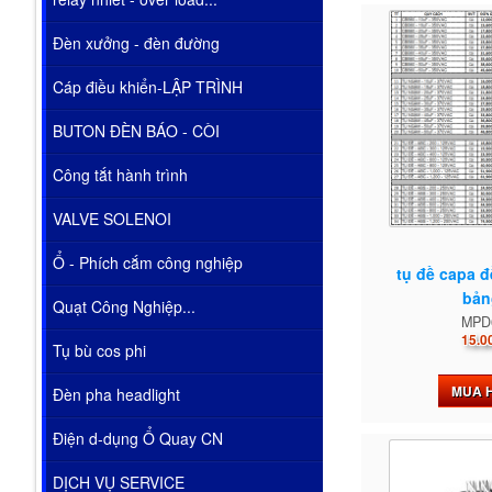
Đèn xưởng - đèn đường
Cáp điều khiển-LẬP TRÌNH
BUTON ĐÈN BÁO - CÒI
Công tắt hành trình
VALVE SOLENOI
Ổ - Phích cắm công nghiệp
tụ đề capa 
bản
Quạt Công Nghiệp...
MPD
15.0
Tụ bù cos phi
MUA 
Đèn pha headlight
Điện d-dụng Ổ Quay CN
DỊCH VỤ SERVICE