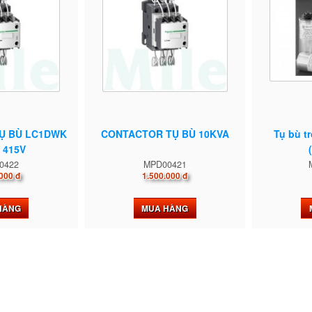
Ụ BÙ LC1DWK
CONTACTOR TỤ BÙ 10KVA
Tụ bù t
 415V
0422
MPD00421
000 đ
1.500.000 đ
HÀNG
MUA HÀNG