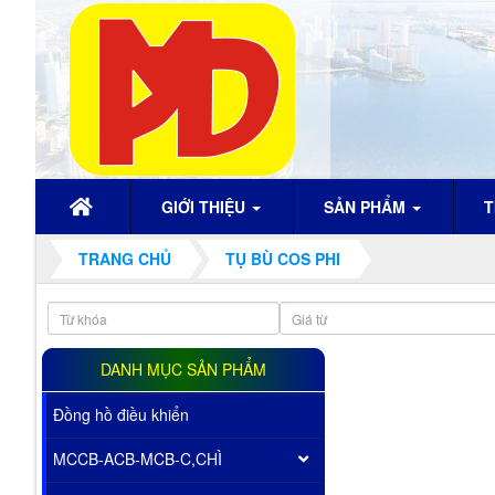
GIỚI THIỆU
SẢN PHẨM
T
TRANG CHỦ
TỤ BÙ COS PHI
DANH MỤC SẢN PHẨM
Đồng hồ điều khiển
MCCB-ACB-MCB-C,CHÌ