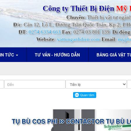
Công ty Thiết Bị Điện
Mỹ 
Chuyên:
Thiết bị vật tư ngàn
Đ/c
: Căn 12, Lô L, Đường Trần Quốc Toản, Kp.2, P
ĐT
:
0274 6334 663
Fax
: 0274 03 801 139
Di động
Website
:
vattunganhdien.com
Email
:
myph
IN TỨC
TƯ VẤN - HƯỚNG DẪN
BẢNG GIÁ VẬT 
TỤ BÙ COS PHI
CONTACTOR TỤ BÙ L