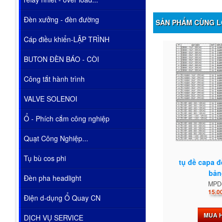
Đèn xưởng - đèn đường
SẢN PHẨM CÙNG L
Cáp điều khiển-LẬP TRÌNH
BUTON ĐÈN BÁO - CÒI
Công tắt hành trình
VALVE SOLENOI
Ổ - Phích cắm công nghiệp
Quạt Công Nghiệp...
Tụ bù cos phi
tụ đề capa 
bản
Đèn pha headlight
MPD
15.0
Điện d-dụng Ổ Quay CN
MUA 
DỊCH VỤ SERVICE