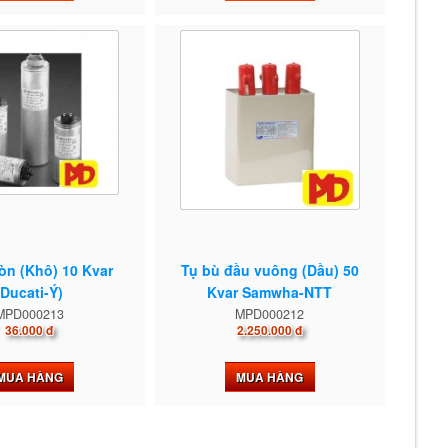
ròn (Khô) 10 Kvar
Tụ bù đầu vuông (Dầu) 50
(Ducati-Ý)
Kvar Samwha-NTT
MPD000213
MPD000212
36.000 đ
2.250.000 đ
MUA HÀNG
MUA HÀNG