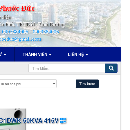
Phước
Đức
h điện
.Hòa Phú, TP.TDM, Bình Dương
:
0903384006
-
0909384006
uocduc@gmail.com
TƯ
THÀNH VIÊN
LIÊN HỆ
C1DWK 50KVA 415V