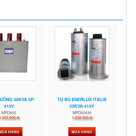
VUÔNG 30KVA 3P-
TỤ BÙ ENERLUX ITALIA
415V
25KVA 415V
MPD655
MPD00436
1.305.000 đ
1.200.000 đ
MUA HÀNG
MUA HÀNG