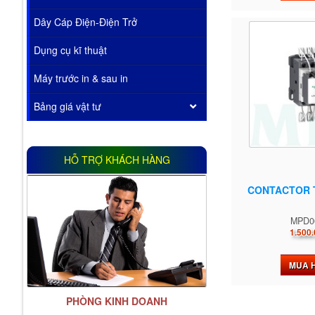
Dây Cáp Điện-Điện Trở
Dụng cụ kĩ thuật
Máy trước in & sau in
Bảng giá vật tư
HỖ TRỢ KHÁCH HÀNG
CONTACTOR 
MPD0
1.500.
MUA 
PHÒNG KINH DOANH