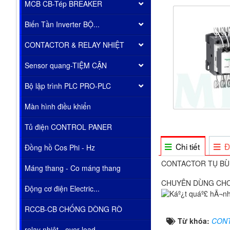
MCB CB-Tép BREAKER
Biến Tần Inverter BỘ...
CONTACTOR & RELAY NHIỆT
Sensor quang-TIỆM CẬN
Bộ lập trình PLC PRO-PLC
Màn hình điều khiển
Tủ điện CONTROL PANER
Chi tiết
Đ
Đồng hồ Cos Phi - Hz
CONTACTOR TỤ BÙ
Máng thang - Co máng thang
CHUYÊN DÙNG CHO 
Động cơ điện Electric...
RCCB-CB CHỐNG DÒNG RÒ
Từ khóa:
CONT
relay nhiêt - over load...