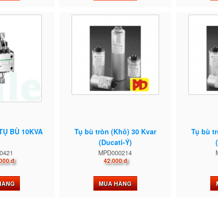
TỤ BÙ 10KVA
Tụ bù tròn (Khô) 30 Kvar
Tụ bù t
(Ducati-Ý)
0421
MPD000214
000 đ
42.000 đ
HÀNG
MUA HÀNG