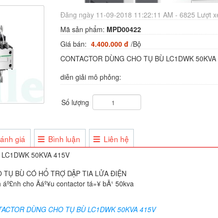
Đăng ngày 11-09-2018 11:22:11 AM - 6825 Lượt 
Mã sản phẩm:
MPD00422
Giá bán:
4.400.000 đ
/Bộ
CONTACTOR DÙNG CHO TỤ BÙ LC1DWK 50KVA 
diễn giải mô phỏng:
Số lượng
ánh giá
Bình luận
Liên hệ
 LC1DWK 50KVA 415V
TỤ BÙ CÓ HỔ TRỢ DẬP TIA LỬA ĐIỆN
ACTOR DÙNG CHO TỤ BÙ LC1DWK 50KVA 415V