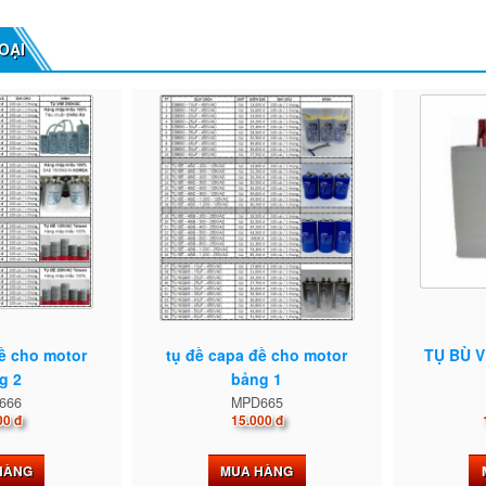
OẠI
đề cho motor
tụ đề capa đề cho motor
TỤ BÙ 
g 2
bảng 1
666
MPD665
00 đ
15.000 đ
HÀNG
MUA HÀNG