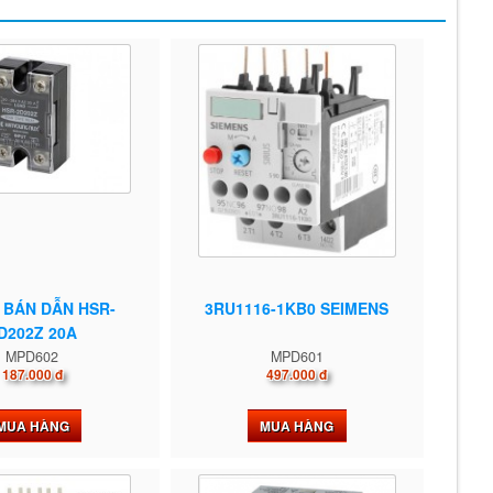
 BÁN DẪN HSR-
3RU1116-1KB0 SEIMENS
D202Z 20A
MPD602
MPD601
187.000 đ
497.000 đ
MUA HÀNG
MUA HÀNG