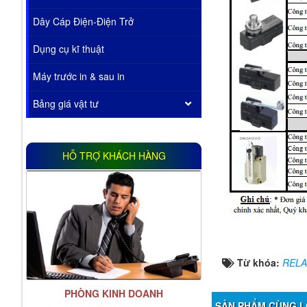
Dây Cáp Điện-Điện Trở
Dụng cụ kĩ thuật
Máy trước in & sau in
Bảng giá vật tư
HỖ TRỢ KHÁCH HÀNG
Từ khóa:
RELA
PHÒNG KINH DOANH
SẢN PHẨM CÙNG L