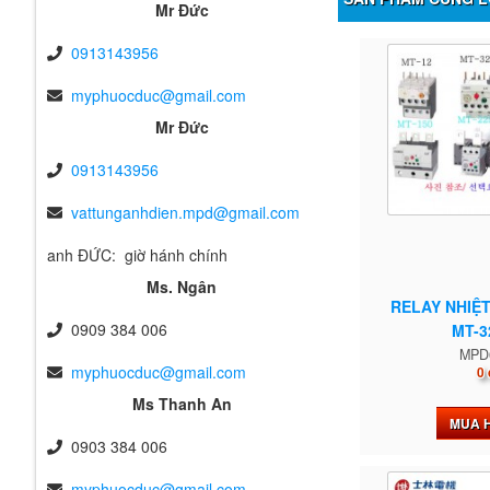
Mr Đức
0913143956
myphuocduc@gmail.com
Mr Đức
0913143956
vattunganhdien.mpd@gmail.com
anh ĐỨC: giờ hánh chính
Ms. Ngân
RELAY NHIỆ
0909 384 006
MT-3
MPD
myphuocduc@gmail.com
0 
Ms Thanh An
MUA 
0903 384 006
myphuocduc@gmail.com