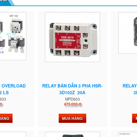
T OVERLOAD
RELAY BÁN DẪN 3 PHA HSR-
RELAY
2 LS
3D102Z 20A
2
633
MPD603
đ
475.000 đ
HÀNG
MUA HÀNG