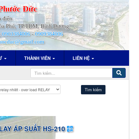
Phước
Đức
h điện
.Hòa Phú, TP.TDM, Bình Dương
:
0903384006
-
0909384006
uocduc@gmail.com
TƯ
THÀNH VIÊN
LIÊN HỆ
AY ÁP SUẤT HS-210