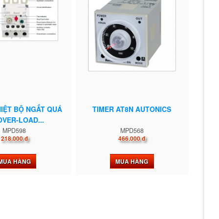
IỆT BỘ NGẮT QUÁ
TIMER AT8N AUTONICS
OVER-LOAD...
MPD598
MPD568
218.000 đ
466.000 đ
MUA HÀNG
MUA HÀNG