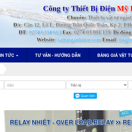
Công ty Thiết Bị Điện
Mỹ 
Chuyên:
Thiết bị vật tư ngàn
Đ/c
: Căn 12, Lô L, Đường Trần Quốc Toản, Kp.2, P
ĐT
:
0274 6334 663
Fax
: 0274 03 801 139
Di động
Website
:
vattunganhdien.com
Email
:
myph
IN TỨC
TƯ VẤN - HƯỚNG DẪN
BẢNG GIÁ VẬT 
RELAY NHIÊT - OVER LOAD RELAY
REL