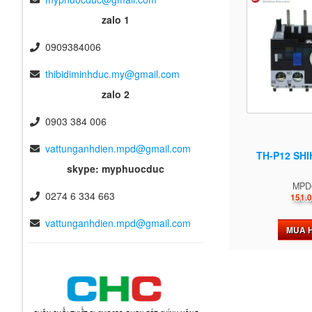
zalo 1
0909384006
thibidiminhduc.my@gmail.com
zalo 2
0903 384 006
vattunganhdien.mpd@gmail.com
TH-P12 SHI
skype: myphuocduc
MPD
0274 6 334 663
151.0
vattunganhdien.mpd@gmail.com
MUA 