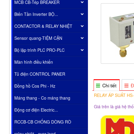
MCB CB-Tép BREAKER
Biến Tần Inverter BỘ...
CONTACTOR & RELAY NHIỆT
Sensor quang-TIỆM CẬN
Bộ lập trình PLC PRO-PLC
Màn hình điều khiển
Tủ điện CONTROL PANER
Chi tiết
Đ
Đồng hồ Cos Phi - Hz
RELAY ÁP SUẤT HS
Máng thang - Co máng thang
Giá trên là giá hệ th
Động cơ điện Electric...
RCCB-CB CHỐNG DÒNG RÒ
relay nhiêt - over load...