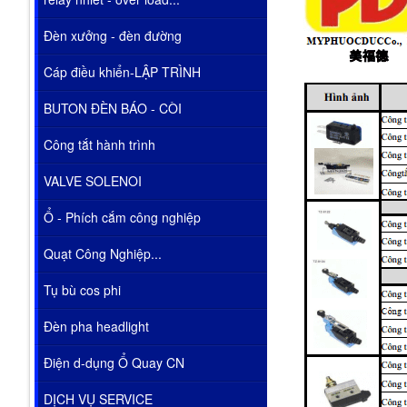
Đèn xưởng - đèn đường
Cáp điều khiển-LẬP TRÌNH
BUTON ĐÈN BÁO - CÒI
Công tắt hành trình
VALVE SOLENOI
Ổ - Phích cắm công nghiệp
Quạt Công Nghiệp...
Tụ bù cos phi
Đèn pha headlight
Điện d-dụng Ổ Quay CN
DỊCH VỤ SERVICE