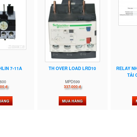
HLIN 7-11A
TH OVER LOAD LRD10
RELAY NH
TẢI 
600
MPD599
00 đ
337.000 đ
HÀNG
MUA HÀNG