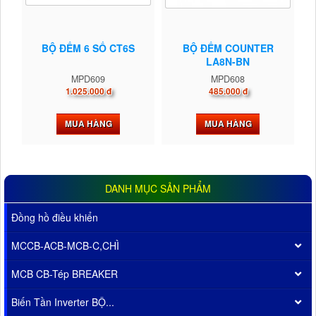
BỘ ĐẾM 6 SỐ CT6S
BỘ ĐẾM COUNTER
LA8N-BN
MPD609
MPD608
1.025.000 đ
485.000 đ
MUA HÀNG
MUA HÀNG
DANH MỤC SẢN PHẨM
Đồng hồ điều khiển
MCCB-ACB-MCB-C,CHÌ
MCB CB-Tép BREAKER
Biến Tần Inverter BỘ...