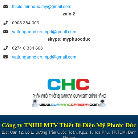
thibidiminhduc.my@gmail.com
zalo 2
0903 384 006
vattunganhdien.mpd@gmail.com
skype: myphuocduc
0274 6 334 663
vattunganhdien.mpd@gmail.com
Công ty TNHH MTV Thiết Bị Điện Mỹ Phước Đức
Đ/c
: Căn 12, Lô L, Đường Trần Quốc Toản, Kp.2, P.Hòa Phú, TP.TDM, Bình
Dương