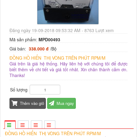
Đăng ngày 19-09-2018 09:53:32 AM - 8763 Lượt xem
Mã sản phẩm:
MPD00493
Giá bán:
338.000 đ
/Bộ
ĐỒNG HỒ HIỂN THỊ VÒNG TRÊN PHÚT RPM/M
Giá trên là giá hệ thống. Hãy liên hệ với chúng tôi để được
biết thêm về chi tiết và giá tốt nhât. Xin chân thành cảm ơn.
Thanks!
Số lượng
Thêm vào giỏ
Mua ngay
ĐỒNG HỒ HIỂN THỊ VÒNG TRÊN PHÚT RPM/M