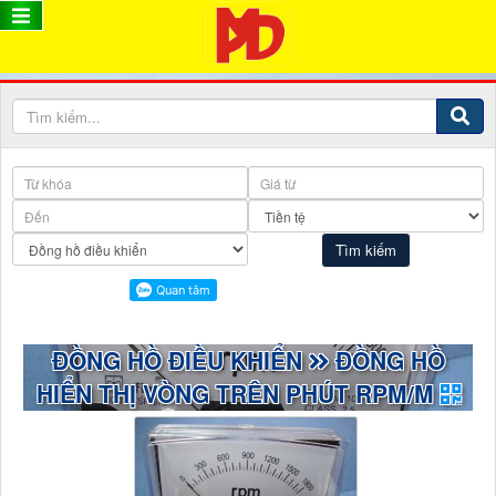
ĐỒNG HỒ ĐIỀU KHIỂN
ĐỒNG HỒ
HIỂN THỊ VÒNG TRÊN PHÚT RPM/M