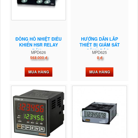
ĐỒNG HỒ NHIỆT ĐIỀU
HƯỚNG DẪN LẮP
KHIỂN HSR RELAY
THIẾT BỊ GIÁM SÁT
BÁN...
CẢNH BÁO...
MPD626
MPD625
568.000 đ
0 đ
MUA HÀNG
MUA HÀNG