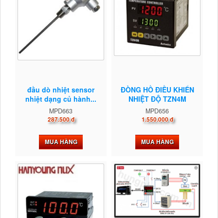
đầu dò nhiệt sensor
ĐÒNG HỒ ĐIỀU KHIỂN
nhiệt dạng củ hành...
NHIỆT ĐỘ TZN4M
MPD663
MPD656
287.500 đ
1.550.000 đ
MUA HÀNG
MUA HÀNG