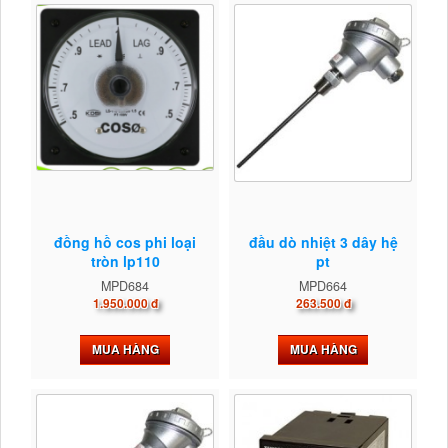
đồng hồ cos phi loại
đầu dò nhiệt 3 dây hệ
tròn lp110
pt
MPD684
MPD664
1.950.000 đ
263.500 đ
MUA HÀNG
MUA HÀNG