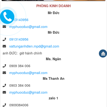
PHÒNG KINH DOANH
Mr Đức
0913143956
myphuocduc@gmail.com
Mr Đức
0913143956
vattunganhdien.mpd@gmail.com
anh ĐỨC: giờ hánh chính
Ms. Ngân
0909 384 006
myphuocduc@gmail.com
Ms Thanh An
0903 384 006
myphuocduc@gmail.com
zalo 1
0909384006