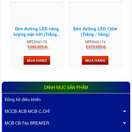
Đèn đường LED năng
Đèn đường LED 120w
lượng mặt trời (Trắng...
(Trắng - Vàng)
MPD000175
MPD000174
3.060.000 đ
2.070.000 đ
MUA HÀNG
MUA HÀNG
DANH MỤC SẢN PHẨM
Đồng hồ điều khiển
MCCB-ACB-MCB-C,CHÌ
MCB CB-Tép BREAKER