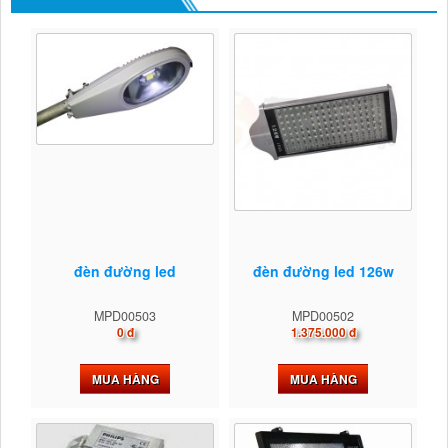
đèn đường led
đèn đường led 126w
MPD00503
MPD00502
0 đ
1.375.000 đ
MUA HÀNG
MUA HÀNG