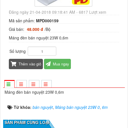
Đăng ngày 21-04-2018 09:18:41 AM - 6817 Lượt xem
Mã sản phẩm:
MPD000159
Giá bán:
48.000 đ
/Bộ
Máng đèn bán nguyệt 23W 0,6m
Số lượng
Thêm vào giỏ
Mua ngay
Máng đèn bán nguyệt 23W 0,6m
Từ khóa:
bán nguyệt
,
Máng bán nguyệt 23W 0
,
6m
SẢN PHẨM CÙNG LOẠI