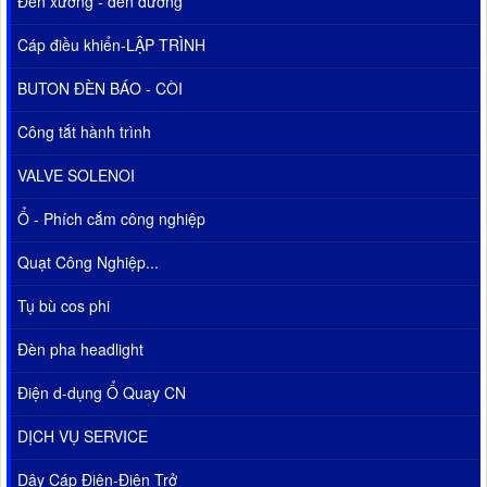
Đèn xưởng - đèn đường
Cáp điều khiển-LẬP TRÌNH
BUTON ĐÈN BÁO - CÒI
Công tắt hành trình
VALVE SOLENOI
Ổ - Phích cắm công nghiệp
Quạt Công Nghiệp...
Tụ bù cos phi
Đèn pha headlight
Điện d-dụng Ổ Quay CN
DỊCH VỤ SERVICE
Dây Cáp Điện-Điện Trở