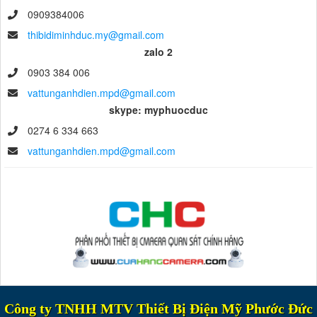
0909384006
thibidiminhduc.my@gmail.com
zalo 2
0903 384 006
vattunganhdien.mpd@gmail.com
skype: myphuocduc
0274 6 334 663
vattunganhdien.mpd@gmail.com
Công ty TNHH MTV Thiết Bị Điện Mỹ Phước Đức