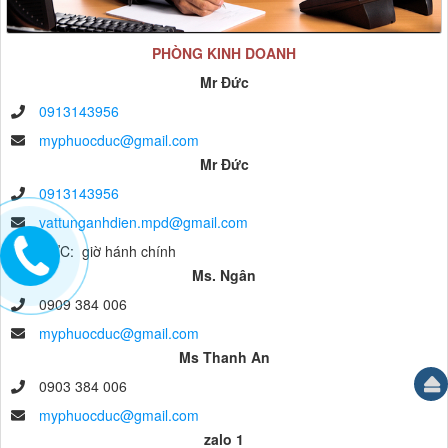
PHÒNG KINH DOANH
Mr Đức
0913143956
myphuocduc@gmail.com
Mr Đức
0913143956
vattunganhdien.mpd@gmail.com
anh ĐỨC: giờ hánh chính
Ms. Ngân
0909 384 006
myphuocduc@gmail.com
Ms Thanh An
0903 384 006
myphuocduc@gmail.com
zalo 1