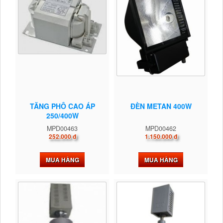
TĂNG PHÔ CAO ÁP
ĐÈN METAN 400W
250/400W
MPD00463
MPD00462
252.000 đ
1.150.000 đ
MUA HÀNG
MUA HÀNG