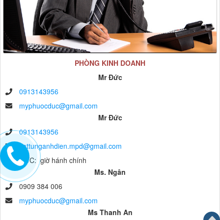
PHÒNG KINH DOANH
Mr Đức
0913143956
myphuocduc@gmail.com
Mr Đức
0913143956
vattunganhdien.mpd@gmail.com
anh ĐỨC: giờ hánh chính
Ms. Ngân
0909 384 006
myphuocduc@gmail.com
Ms Thanh An