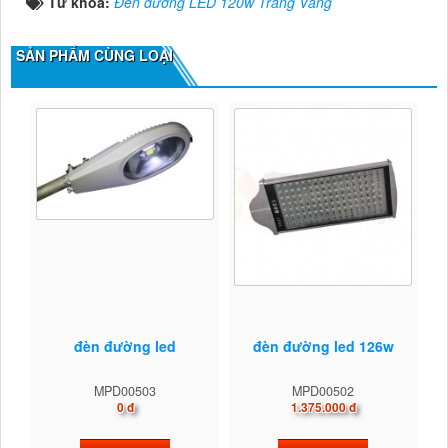
Từ khóa:
Đèn đường LED 120w Trắng Vàng
SẢN PHẨM CÙNG LOẠI
đèn đường led
đèn đường led 126w
MPD00503
MPD00502
0 đ
1.375.000 đ