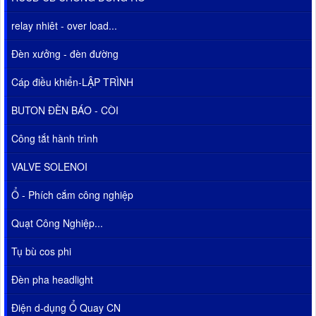
relay nhiêt - over load...
Đèn xưởng - đèn đường
Cáp điều khiển-LẬP TRÌNH
BUTON ĐÈN BÁO - CÒI
Công tắt hành trình
VALVE SOLENOI
Ổ - Phích cắm công nghiệp
Quạt Công Nghiệp...
Tụ bù cos phi
Đèn pha headlight
Điện d-dụng Ổ Quay CN