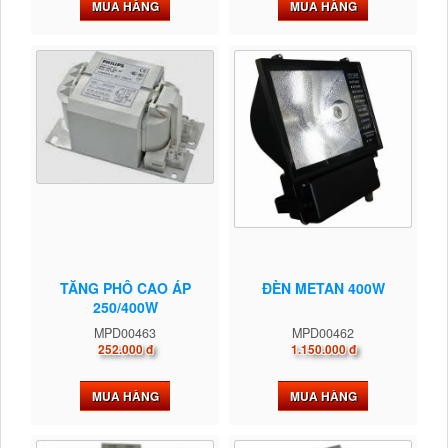
MUA HÀNG
MUA HÀNG
TĂNG PHÔ CAO ÁP
ĐÈN METAN 400W
250/400W
MPD00463
MPD00462
252.000 đ
1.150.000 đ
MUA HÀNG
MUA HÀNG