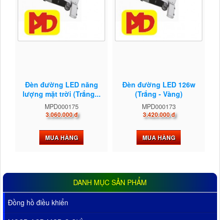
Đèn đường LED năng
Đèn đường LED 126w
lượng mặt trời (Trắng...
(Trắng - Vàng)
MPD000175
MPD000173
3.060.000 đ
3.420.000 đ
MUA HÀNG
MUA HÀNG
DANH MỤC SẢN PHẨM
Đồng hồ điều khiển