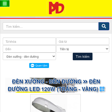
ĐÈN XƯỞNG - ĐÈN ĐƯỜNG
ĐÈN
ĐƯỜNG LED 120W (TRẮNG - VÀNG)