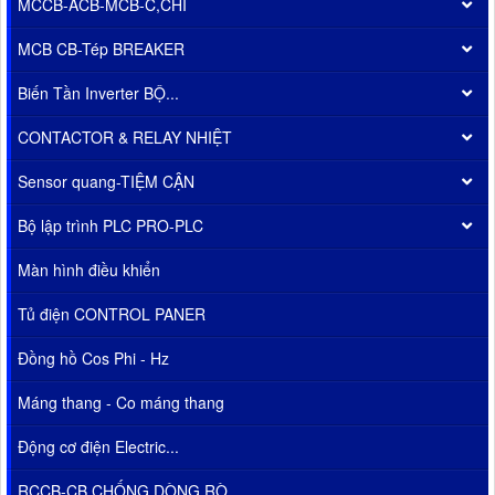
MCCB-ACB-MCB-C,CHÌ
MCB CB-Tép BREAKER
Biến Tần Inverter BỘ...
CONTACTOR & RELAY NHIỆT
Sensor quang-TIỆM CẬN
Bộ lập trình PLC PRO-PLC
Màn hình điều khiển
Tủ điện CONTROL PANER
Đồng hồ Cos Phi - Hz
Máng thang - Co máng thang
Động cơ điện Electric...
RCCB-CB CHỐNG DÒNG RÒ