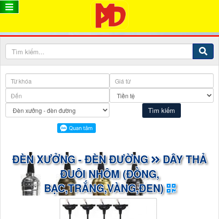
ĐÈN XƯỞNG - ĐÈN ĐƯỜNG
DÂY THẢ
ĐUÔI NHÔM (ĐỒNG,
BẠC,TRẮNG,VÀNG,ĐEN)