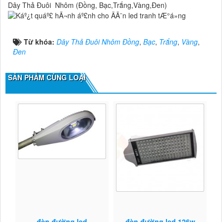
Dây Thả Đuôi Nhôm (Đồng, Bạc,Trắng,Vàng,Đen)
Từ khóa:
Dây Thả Đuôi Nhôm Đồng
,
Bạc
,
Trắng
,
Vàng
,
Đen
SẢN PHẨM CÙNG LOẠI
đèn đường led
đèn đường led 126w