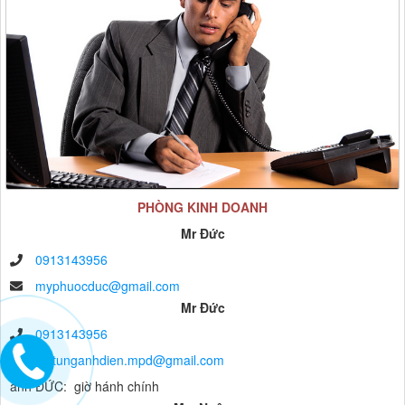
PHÒNG KINH DOANH
Mr Đức
0913143956
myphuocduc@gmail.com
Mr Đức
0913143956
vattunganhdien.mpd@gmail.com
anh ĐỨC: giờ hánh chính