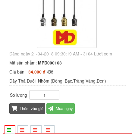
Đăng ngày 21-04-2018 09:30:19 AM - 3104 Lượt xem
Mã sản phẩm:
MPD000163
Giá bán:
34.000 đ
/Bộ
Dây Thả Đuôi Nhôm (Đồng, Bạc,Trắng,Vàng,Đen)
Số lượng
Thêm vào giỏ
Mua ngay