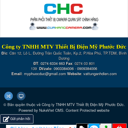
Công ty TNHH MTV Thiết Bị Điện Mỹ Phước Đức
Đ/c
: Căn 12, Lô L, Đường Trần Quốc Toản, Kp.2, P.Hòa Phú, TP.TDM, Bình
Dương
ĐT
:
0274 6334 663
Fax
: 0274 03 801
139
Dt/zalo
:
0903384006
-
0909384006
Email
:
myphuocduc@gmail.com
Website
:
vattunganhdien.com
© Bản quyền thuộc về
Công ty TNHH MTV Thiết Bị Điện Mỹ Phước Đức
.
Powered by
NukeViet CMS
.
Content Protected website
Gửi phản hồi