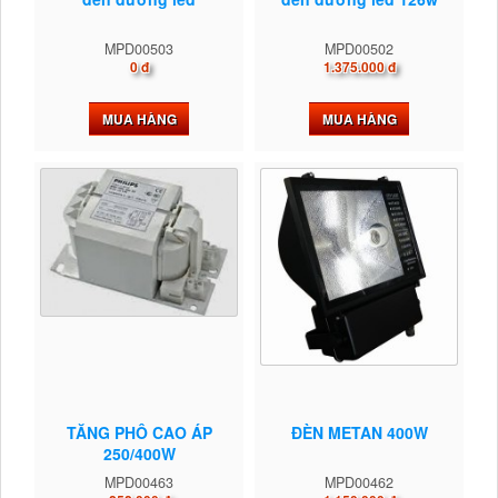
MPD00503
MPD00502
0 đ
1.375.000 đ
MUA HÀNG
MUA HÀNG
TĂNG PHÔ CAO ÁP
ĐÈN METAN 400W
250/400W
MPD00463
MPD00462