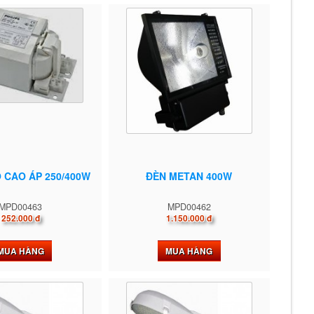
 CAO ÁP 250/400W
ĐÈN METAN 400W
MPD00463
MPD00462
252.000 đ
1.150.000 đ
MUA HÀNG
MUA HÀNG