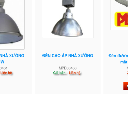
 NHÀ XƯỞNG
ĐÈN CAO ÁP NHÀ XƯỞNG
Đèn đườn
0W
mặt 
0461
MPD00460
Liên hệ
Giá bán:
Liên hệ