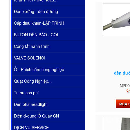
Đèn xưởng - đèn đường
Cáp điều khiển-LẬP TRÌNH
BUTON ĐÈN BÁO - CÒI
Công tắt hành trình
VALVE SOLENOI
Ổ - Phích cắm công nghiệp
đèn đư
Quạt Công Nghiệp...
MPD0
0 
Tụ bù cos phi
MUA 
Đèn pha headlight
Điện d-dụng Ổ Quay CN
DỊCH VỤ SERVICE