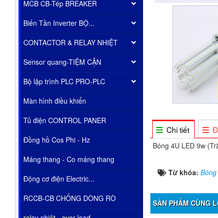
MCB CB-Tép BREAKER
Biến Tần Inverter BỘ...
CONTACTOR & RELAY NHIỆT
Sensor quang-TIỆM CẬN
Bộ lập trình PLC PRO-PLC
Màn hình điều khiển
Tủ điện CONTROL PANER
Chi tiết
Đ
Đồng hồ Cos Phi - Hz
Bóng 4U LED 9w (Tr
Máng thang - Co máng thang
Từ khóa:
Bóng
Động cơ điện Electric...
RCCB-CB CHỐNG DÒNG RÒ
SẢN PHẨM CÙNG L
relay nhiêt - over load...