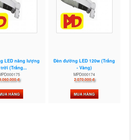
g LED năng lượng
Đèn đường LED 120w (Trắng
trời (Trắng...
- Vàng)
MPD000175
MPD000174
3.060.000 đ
2.070.000 đ
MUA HÀNG
MUA HÀNG