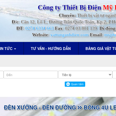
Công ty Thiết Bị Điện
Mỹ 
Chuyên:
Thiết bị vật tư ngàn
Đ/c
: Căn 12, Lô L, Đường Trần Quốc Toản, Kp.2, P
ĐT
:
0274 6334 663
Fax
: 0274 03 801 139
Di động
Website
:
vattunganhdien.com
Email
:
myph
IN TỨC
TƯ VẤN - HƯỚNG DẪN
BẢNG GIÁ VẬT 
ĐÈN XƯỞNG - ĐÈN ĐƯỜNG
BÓNG 4U LE