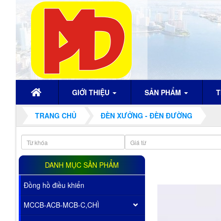
GIỚI THIỆU
SẢN PHẨM
T
TRANG CHỦ
ĐÈN XƯỞNG - ĐÈN ĐƯỜNG
DANH MỤC SẢN PHẨM
Đồng hồ điều khiển
MCCB-ACB-MCB-C,CHÌ