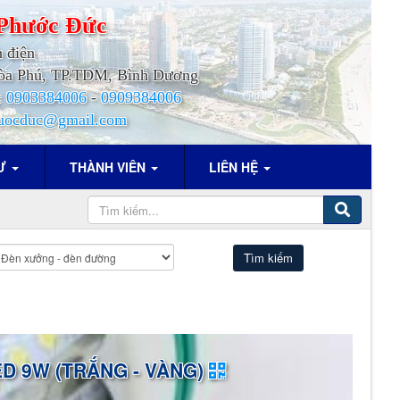
Phước
Đức
h điện
.Hòa Phú, TP.TDM, Bình Dương
:
0903384006
-
0909384006
uocduc@gmail.com
TƯ
THÀNH VIÊN
LIÊN HỆ
D 9W (TRẮNG - VÀNG)