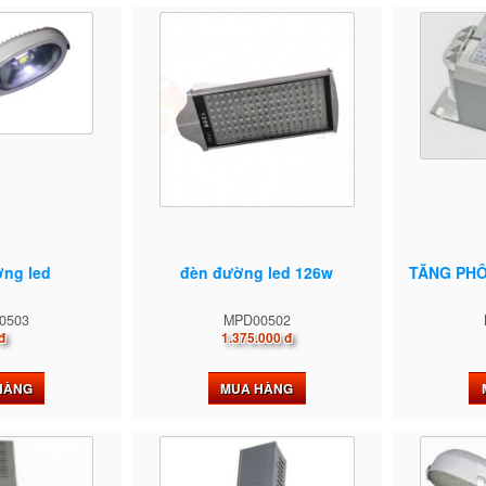
ờng led
đèn đường led 126w
TĂNG PHÔ
0503
MPD00502
đ
1.375.000 đ
HÀNG
MUA HÀNG