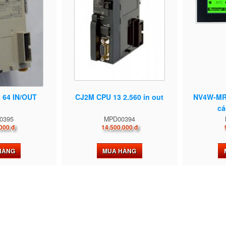
 64 IN/OUT
CJ2M CPU 13 2.560 in out
NV4W-MR2
cá
0395
MPD00394
000 đ
14.500.000 đ
HÀNG
MUA HÀNG