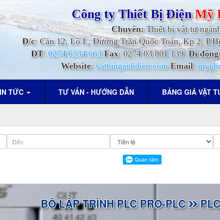
Công ty Thiết Bị Điện
Mỹ 
Chuyên:
Thiết bị vật tư ngàn
Đ/c
: Căn 12, Lô L, Đường Trần Quốc Toản, Kp.2, P
ĐT
:
0274 6334 663
Fax
: 0274 03 801 139
Di động
Website
:
vattunganhdien.com
Email
:
myph
IN TỨC
TƯ VẤN - HƯỚNG DẪN
BẢNG GIÁ VẬT 
BỘ LẬP TRÌNH PLC PRO-PLC
PLC