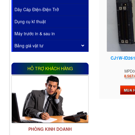
Dây Cáp Điện-Điện Trở
Dụng cụ kĩ thuật
Máy trước in & sau in
Bảng giá vật tư
CJ1W-ID261
HỖ TRỢ KHÁCH HÀNG
MPD0
8.567.
MUA 
PHÒNG KINH DOANH