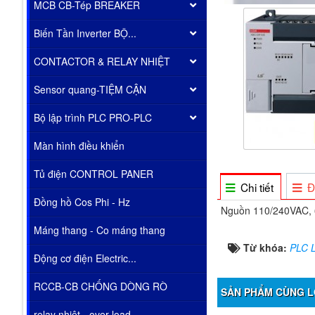
MCB CB-Tép BREAKER
Biến Tần Inverter BỘ...
CONTACTOR & RELAY NHIỆT
Sensor quang-TIỆM CẬN
Bộ lập trình PLC PRO-PLC
Màn hình điều khiển
Tủ điện CONTROL PANER
Chi tiết
Đ
Đồng hồ Cos Phi - Hz
Nguồn 110/240VAC, 6
Máng thang - Co máng thang
Từ khóa:
PLC 
Động cơ điện Electric...
RCCB-CB CHỐNG DÒNG RÒ
SẢN PHẨM CÙNG L
relay nhiêt - over load...