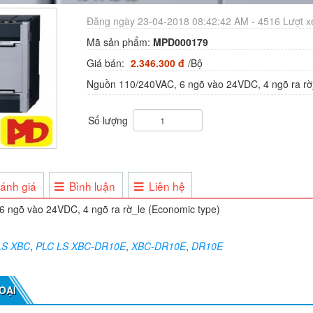
Đăng ngày 23-04-2018 08:42:42 AM - 4516 Lượt 
Mã sản phẩm:
MPD000179
Giá bán:
2.346.300 đ
/Bộ
Nguồn 110/240VAC, 6 ngõ vào 24VDC, 4 ngõ ra rờ
Số lượng
ánh giá
Bình luận
Liên hệ
 ngõ vào 24VDC, 4 ngõ ra rờ_le (Economic type)
LS XBC
,
PLC LS XBC-DR10E
,
XBC-DR10E
,
DR10E
OẠI