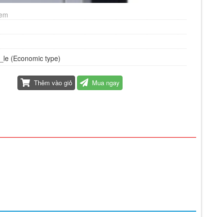
xem
_le (Economic type)
Thêm vào giỏ
Mua ngay