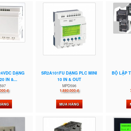
24VDC DẠNG
SR2A101FU DẠNG PLC MINI
BỘ LẬP
0 IN &...
10 IN & OUT
597
MPD596
000 đ
1.880.000 đ
HÀNG
MUA HÀNG