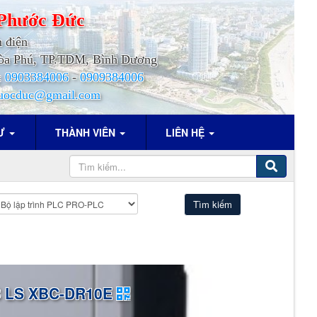
Phước
Đức
h điện
.Hòa Phú, TP.TDM, Bình Dương
:
0903384006
-
0909384006
uocduc@gmail.com
TƯ
THÀNH VIÊN
LIÊN HỆ
 LS XBC-DR10E