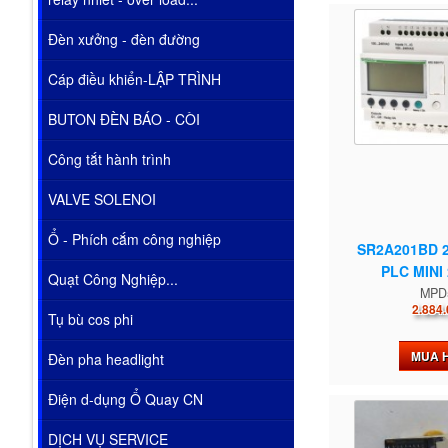
Đèn xưởng - đèn đường
Cáp điều khiển-LẬP TRÌNH
BUTON ĐÈN BÁO - CÒI
Công tắt hành trình
VALVE SOLENOI
Ổ - Phích cắm công nghiệp
SR2A201BD 
PLC MINI 2
Quạt Công Nghiệp...
MPD
2.884.
Tụ bù cos phi
MUA 
Đèn pha headlight
Điện d-dụng Ổ Quay CN
DỊCH VỤ SERVICE