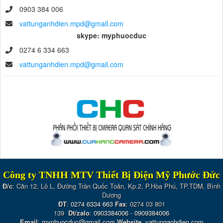
0903 384 006
vattunganhdien.mpd@gmail.com
skype: myphuocduc
0274 6 334 663
vattunganhdien.mpd@gmail.com
Công ty TNHH MTV Thiết Bị Điện Mỹ Phước Đức
Đ/c
: Căn 12, Lô L, Đường Trần Quốc Toản, Kp.2, P.Hòa Phú, TP.TDM, Bình
Dương
ĐT
:
0274 6334 663
Fax
: 0274 03 801
139
Dt/zalo
:
0903384006
-
0909384006
Email
:
myphuocduc@gmail.com
Website
:
vattunganhdien.com