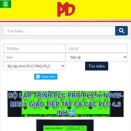
BỘ LẬP TRÌNH PLC PRO-PLC
NV4W-
MR21 GIAO TIẾP TẤT CẢ CÁC PLC 4.6
INH