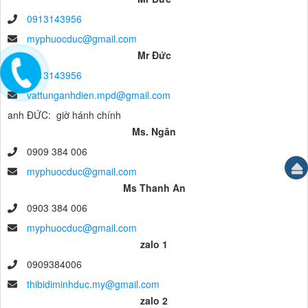
0913143956
myphuocduc@gmail.com
Mr Đức
0913143956
vattunganhdien.mpd@gmail.com
anh ĐỨC: giờ hánh chính
Ms. Ngân
0909 384 006
myphuocduc@gmail.com
Ms Thanh An
0903 384 006
myphuocduc@gmail.com
zalo 1
0909384006
thibidiminhduc.my@gmail.com
zalo 2