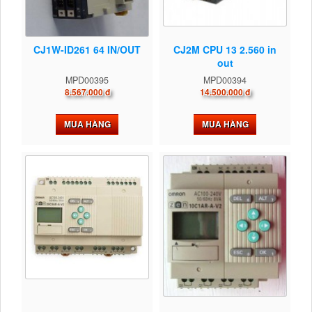
CJ1W-ID261 64 IN/OUT
CJ2M CPU 13 2.560 in
out
MPD00395
MPD00394
8.567.000 đ
14.500.000 đ
MUA HÀNG
MUA HÀNG