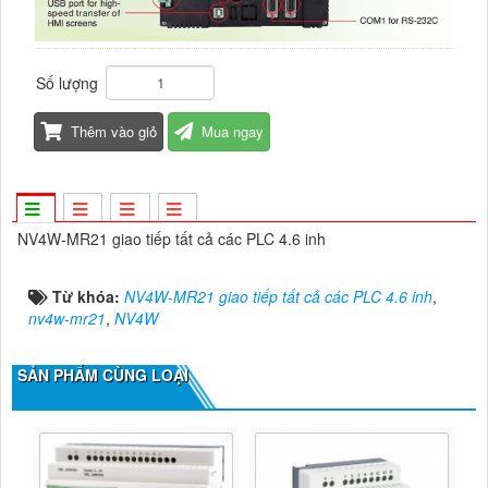
Số lượng
Thêm vào giỏ
Mua ngay
NV4W-MR21 giao tiếp tất cả các PLC 4.6 inh
Từ khóa:
NV4W-MR21 giao tiếp tất cả các PLC 4.6 inh
,
nv4w-mr21
,
NV4W
SẢN PHẨM CÙNG LOẠI