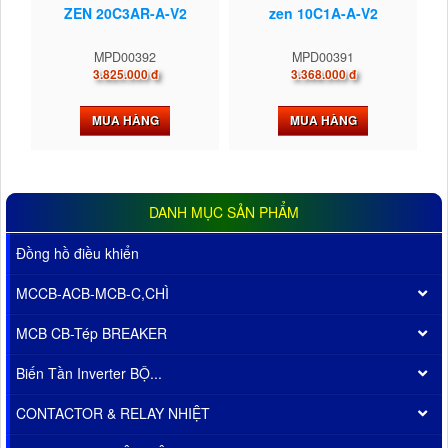
ZEN 20C3AR-A-V2
zen 10C1A-A-V2
MPD00392
MPD00391
3.825.000 đ
3.368.000 đ
MUA HÀNG
MUA HÀNG
DANH MỤC SẢN PHẨM
Đồng hồ điều khiển
MCCB-ACB-MCB-C,CHÌ
MCB CB-Tép BREAKER
Biến Tần Inverter BỘ...
CONTACTOR & RELAY NHIỆT