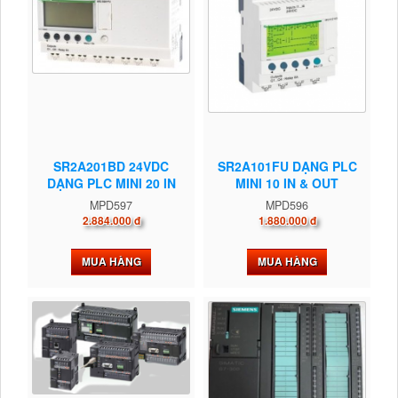
SR2A201BD 24VDC
SR2A101FU DẠNG PLC
DẠNG PLC MINI 20 IN
MINI 10 IN & OUT
&...
MPD597
MPD596
2.884.000 đ
1.880.000 đ
MUA HÀNG
MUA HÀNG