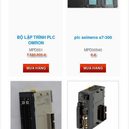
BỘ LẬP TRÌNH PLC
plc seimens s7-300
OMRON
MPD551
MPD00540
7.580.000 đ
0 đ
MUA HÀNG
MUA HÀNG