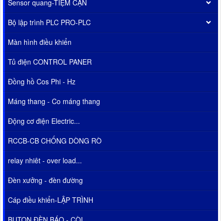
Sensor quang-TIỆM CẬN
Bộ lập trình PLC PRO-PLC
Màn hình điều khiển
Tủ điện CONTROL PANER
Đồng hồ Cos Phi - Hz
Máng thang - Co máng thang
Động cơ điện Electric...
RCCB-CB CHỐNG DÒNG RÒ
relay nhiêt - over load...
Đèn xưởng - đèn đường
Cáp điều khiển-LẬP TRÌNH
BUTON ĐÈN BÁO - CÒI