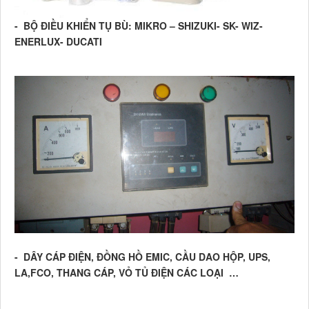
- BỘ ĐIỀU KHIỂN TỤ BÙ: MIKRO – SHIZUKI- SK- WIZ-
ENERLUX- DUCATI
- DÂY CÁP ĐIỆN, ĐỒNG HỒ EMIC, CẦU DAO HỘP, UPS,
LA,FCO, THANG CÁP, VỎ TỦ ĐIỆN CÁC LOẠI …