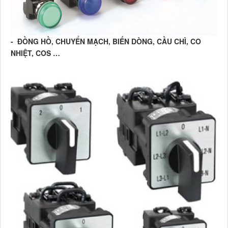
- ĐỒNG HỒ, CHUYỂN MẠCH, BIẾN DÒNG, CẦU CHÌ, CO
NHIỆT, COS …