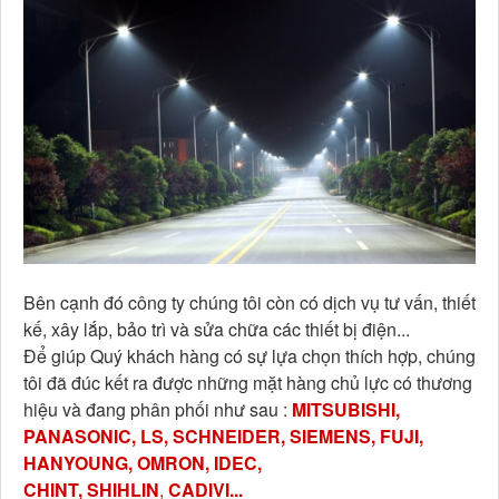
Bên cạnh đó công ty chúng tôi còn có dịch vụ tư vấn, thiết
kế, xây lắp, bảo trì và sửa chữa các thiết bị điện...
Để giúp Quý khách hàng có sự lựa chọn thích hợp, chúng
tôi đã đúc kết ra được những mặt hàng chủ lực có thương
hiệu và đang phân phối như sau :
MITSUBISHI,
PANASONIC, LS, SCHNEIDER, SIEMENS, FUJI,
HANYOUNG, OMRON, IDEC,
CHINT,
SHIHLIN
,
CADIVI...