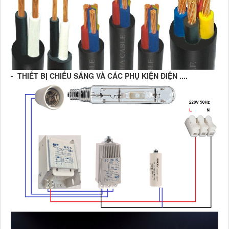
- THIẾT BỊ CHIẾU SÁNG VÀ CÁC PHỤ KIỆN ĐIỆN ....