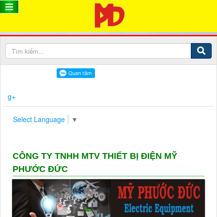
g+
Select Language
▼
CÔNG TY TNHH MTV THIẾT BỊ ĐIỆN MỸ
PHƯỚC ĐỨC