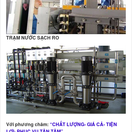
TRẠM NƯỚC SẠCH RO
Với phương châm:
“CHẤT LƯỢNG- GIÁ CẢ- TIỆN
LỢI- PHỤC VỤ TẬN TÂM”