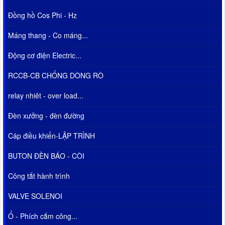
Đồng hồ Cos Phi - Hz
Máng thang - Co máng...
Động cơ điện Electric...
RCCB-CB CHỐNG DÒNG RÒ
relay nhiêt - over load...
Đèn xưởng - đèn đường
Cáp điều khiển-LẬP TRÌNH
BUTON ĐÈN BÁO - CÒI
Công tắt hành trình
VALVE SOLENOI
Ổ - Phích cắm công...