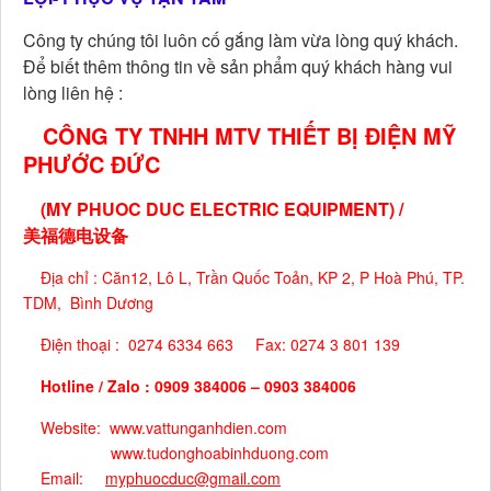
Công ty chúng tôi luôn cố gắng làm vừa lòng quý khách.
Để biết thêm thông tin về sản phẩm quý khách hàng vui
lòng liên hệ :
CÔNG TY TNHH MTV THIẾT BỊ ĐIỆN MỸ
PHƯỚC ĐỨC
(MY PHUOC DUC ELECTRIC EQUIPMENT) /
美福德电设备
Địa chỉ : Căn12, Lô L, Trần Quốc Toản, KP 2, P Hoà Phú, TP.
TDM, Bình Dương
Điện thoại : 0274 6334 663 Fax: 0274 3 801 139
Hotline / Zalo : 0909 384006 – 0903 384006
Website: www.vattunganhdien.com
www.tudonghoabinhduong.com
Email:
myphuocduc@gmail.com