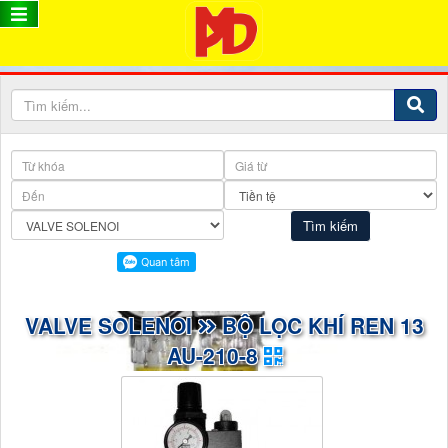
VALVE SOLENOI
BỘ LỌC KHÍ REN 13
AU-210-8