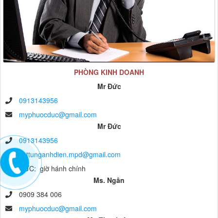
PHÒNG KINH DOANH
Mr Đức
0913143956
myphuocduc@gmail.com
Mr Đức
0913143956
vattunganhdien.mpd@gmail.com
anh ĐỨC: giờ hánh chính
Ms. Ngân
0909 384 006
myphuocduc@gmail.com