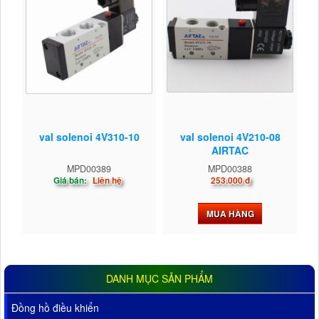
val solenoi 4V310-10
val solenoi 4V210-08
AIRTAC
MPD00389
MPD00388
Giá bán:
Liên hệ
253.000 đ
MUA HÀNG
DANH MỤC SẢN PHẨM
Đồng hồ điều khiển