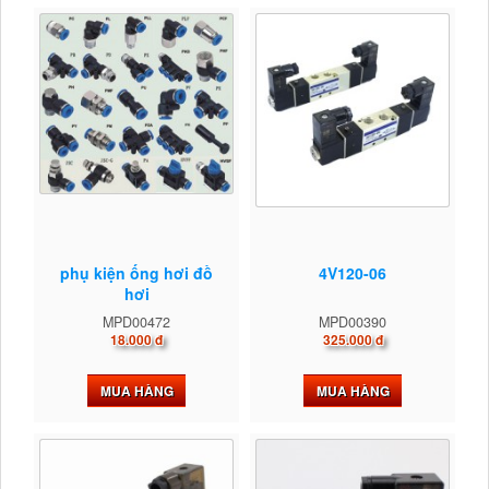
phụ kiện ống hơi đồ
4V120-06
hơi
MPD00472
MPD00390
18.000 đ
325.000 đ
MUA HÀNG
MUA HÀNG