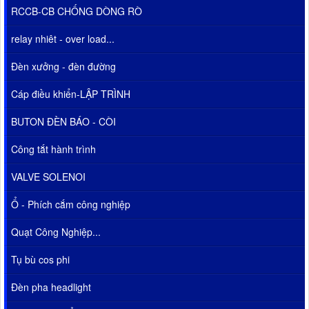
RCCB-CB CHỐNG DÒNG RÒ
relay nhiêt - over load...
Đèn xưởng - đèn đường
Cáp điều khiển-LẬP TRÌNH
BUTON ĐÈN BÁO - CÒI
Công tắt hành trình
VALVE SOLENOI
Ổ - Phích cắm công nghiệp
Quạt Công Nghiệp...
Tụ bù cos phi
Đèn pha headlight