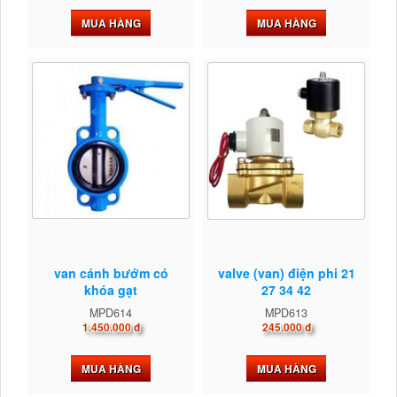
MUA HÀNG
MUA HÀNG
van cánh bướm có
valve (van) điện phi 21
khóa gạt
27 34 42
MPD614
MPD613
1.450.000 đ
245.000 đ
MUA HÀNG
MUA HÀNG