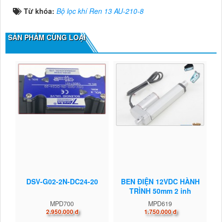
Từ khóa:
Bộ lọc khí Ren 13 AU-210-8
SẢN PHẨM CÙNG LOẠI
DSV-G02-2N-DC24-20
BEN ĐIỆN 12VDC HÀNH
TRÌNH 50mm 2 inh
MPD700
MPD619
2.950.000 đ
1.750.000 đ