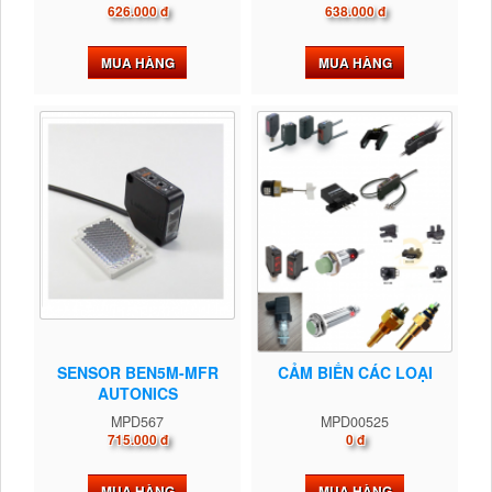
626.000 đ
638.000 đ
MUA HÀNG
MUA HÀNG
SENSOR BEN5M-MFR
CẢM BIẾN CÁC LOẠI
AUTONICS
MPD567
MPD00525
715.000 đ
0 đ
MUA HÀNG
MUA HÀNG