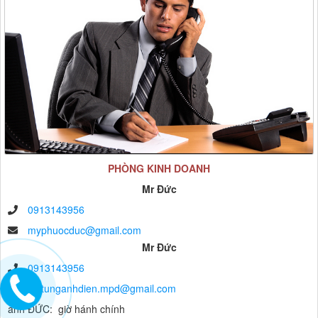
PHÒNG KINH DOANH
Mr Đức
0913143956
myphuocduc@gmail.com
Mr Đức
0913143956
vattunganhdien.mpd@gmail.com
anh ĐỨC: giờ hánh chính