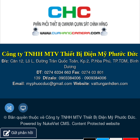
Công ty TNHH MTV Thiết Bị Điện Mỹ Phước Đức
Đ/c
: Căn 12, Lô L, Đường Trần Quốc Toản, Kp.2, P.Hòa Phú, TP.TDM, Bình
Dương
ĐT
:
0274 6334 663
Fax
: 0274 03 801
139
Dt/zalo
:
0903384006
-
0909384006
Email
:
myphuocduc@gmail.com
Website
:
vattunganhdien.com
© Bản quyền thuộc về
Công ty TNHH MTV Thiết Bị Điện Mỹ Phước Đức
.
Powered by
NukeViet CMS
.
Content Protected website
Gửi phản hồi