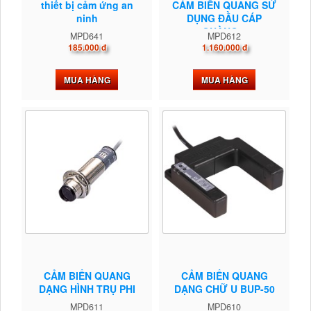
thiết bị cảm ứng an
CẢM BIẾN QUANG SỬ
ninh
DỤNG ĐẦU CÁP
QUÀNG...
MPD641
MPD612
185.000 đ
1.160.000 đ
MUA HÀNG
MUA HÀNG
CẢM BIẾN QUANG
CẢM BIẾN QUANG
DẠNG HÌNH TRỤ PHI
DẠNG CHỮ U BUP-50
18...
MPD611
MPD610