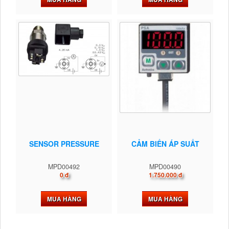
SENSOR PRESSURE
CẢM BIẾN ÁP SUẤT
MPD00492
MPD00490
0 đ
1.750.000 đ
MUA HÀNG
MUA HÀNG