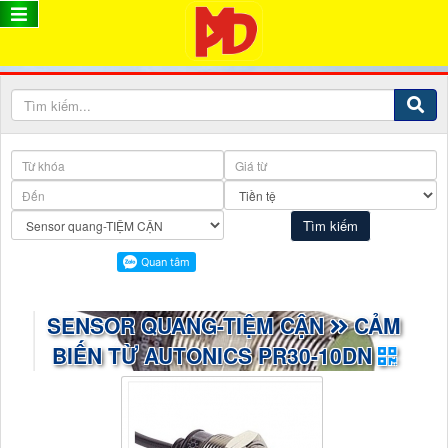
SENSOR QUANG-TIỆM CẬN
CẢM
BIẾN TỪ AUTONICS PR30-10DN