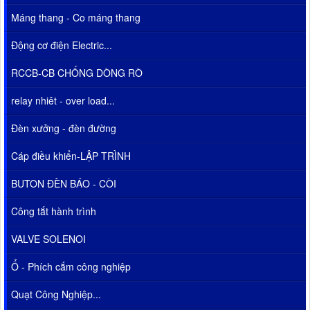
Máng thang - Co máng thang
Động cơ điện Electric...
RCCB-CB CHỐNG DÒNG RÒ
relay nhiêt - over load...
Đèn xưởng - đèn đường
Cáp điều khiển-LẬP TRÌNH
BUTON ĐÈN BÁO - CÒI
Công tắt hành trình
VALVE SOLENOI
Ổ - Phích cắm công nghiệp
Quạt Công Nghiệp...