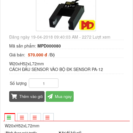
Đăng ngày 19-04-2018 09:40:03 AM - 2272 Lượt xem
Mã sản phẩm:
MPD000080
Giá bán:
570.000 đ
/Bộ
W20xH52xL72mm
CÁCH ĐẤU SENSOR VÀO BỘ ĐK SENSOR PA-12
Số lượng
Thêm vào giỏ
Mua ngay
W20xH52xL72mm