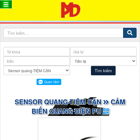
SENSOR QUANG-TIỆM CẬN
CẢM
BIẾN QUANG ĐIỆN PU