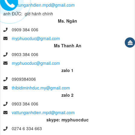
vattunganhdien.mpd@gmail.com
anh ĐỨC: giờ hánh chính
Ms. Ngân
0909 384 006
myphuocduc@gmail.com
Ms Thanh An
0903 384 006
myphuocduc@gmail.com
zalo 1
0909384006
thibidiminhduc.my@gmail.com
zalo 2
0903 384 006
vattunganhdien.mpd@gmail.com
skype: myphuocduc
0274 6 334 663