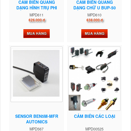
CẢM BIẾN QUANG
CẢM BIẾN QUANG
DẠNG HÌNH TRỤ PHI
DẠNG CHỮ U BUP-50
18...
MPD611
MPD610
626.000 đ
638.000 đ
MUA HÀNG
MUA HÀNG
SENSOR BEN5M-MFR
CẢM BIẾN CÁC LOẠI
AUTONICS
MPD567
MPD00525