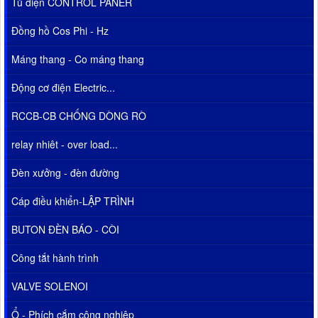
Tủ điện CONTROL PANER
Đồng hồ Cos Phi - Hz
Máng thang - Co máng thang
Động cơ điện Electric...
RCCB-CB CHỐNG DÒNG RÒ
relay nhiêt - over load...
Đèn xưởng - đèn đường
Cáp điều khiển-LẬP TRÌNH
BUTON ĐÈN BÁO - CÒI
Công tắt hành trình
VALVE SOLENOI
Ổ - Phích cắm công nghiệp