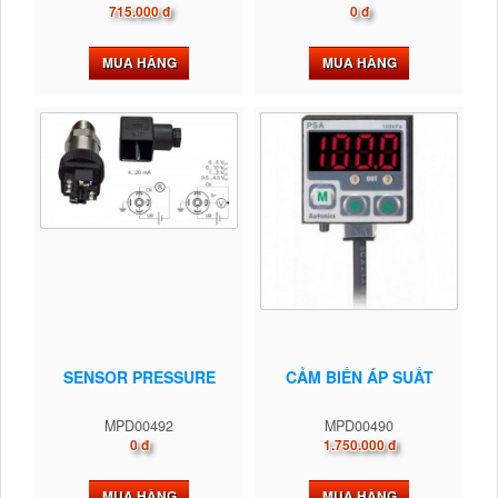
715.000 đ
0 đ
MUA HÀNG
MUA HÀNG
SENSOR PRESSURE
CẢM BIẾN ÁP SUẤT
MPD00492
MPD00490
0 đ
1.750.000 đ
MUA HÀNG
MUA HÀNG