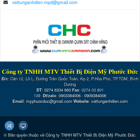
vattunganhdien.mpd@gmail.com
Công ty TNHH MTV Thiết Bị Điện Mỹ Phước Đức
Đ/c
: Căn 12, Lô L, Đường Trần Quốc Toản, Kp.2, P.Hòa Phú, TP.TDM, Bình
Dương
ĐT
:
0274 6334 663
Fax
: 0274 03 801
139
Dt/zalo
:
0903384006
-
0909384006
Email
:
myphuocduc@gmail.com
Website
:
vattunganhdien.com
© Bản quyền thuộc về
Công ty TNHH MTV Thiết Bị Điện Mỹ Phước Đức
.