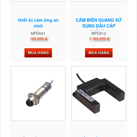
thiết bị cảm ứng an
CẢM BIẾN QUANG SỬ
ninh
DỤNG ĐẦU CÁP
QUÀNG...
MPD641
MPD612
185.000 đ
1.160.000 đ
MUA HÀNG
MUA HÀNG