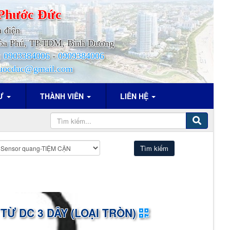
Phước
Đức
h điện
.Hòa Phú, TP.TDM, Bình Dương
:
0903384006
-
0909384006
uocduc@gmail.com
TƯ
THÀNH VIÊN
LIÊN HỆ
TỪ DC 3 DÂY (LOẠI TRÒN)