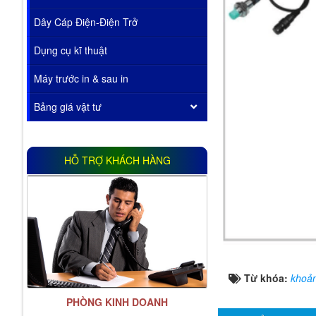
Dây Cáp Điện-Điện Trở
Dụng cụ kĩ thuật
Máy trước in & sau in
Bảng giá vật tư
HỖ TRỢ KHÁCH HÀNG
Từ khóa:
khoả
PHÒNG KINH DOANH