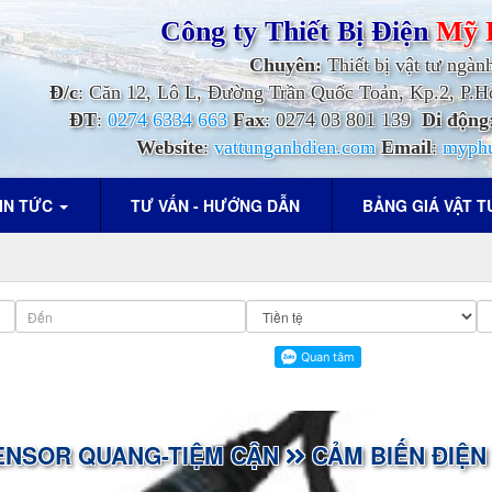
Công ty Thiết Bị Điện
Mỹ 
Chuyên:
Thiết bị vật tư ngàn
Đ/c
: Căn 12, Lô L, Đường Trần Quốc Toản, Kp.2, P
ĐT
:
0274 6334 663
Fax
: 0274 03 801 139
Di động
Website
:
vattunganhdien.com
Email
:
myph
IN TỨC
TƯ VẤN - HƯỚNG DẪN
BẢNG GIÁ VẬT 
ENSOR QUANG-TIỆM CẬN
CẢM BIẾN ĐIỆN 