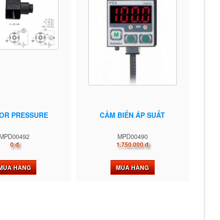
OR PRESSURE
CẢM BIẾN ÁP SUẤT
MPD00492
MPD00490
0 đ
1.750.000 đ
MUA HÀNG
MUA HÀNG