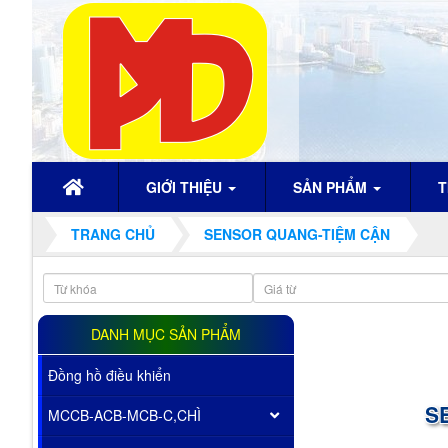
GIỚI THIỆU
SẢN PHẨM
T
TRANG CHỦ
SENSOR QUANG-TIỆM CẬN
DANH MỤC SẢN PHẨM
Đồng hồ điều khiển
S
MCCB-ACB-MCB-C,CHÌ