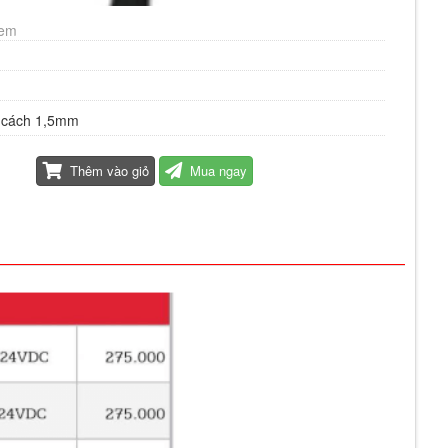
xem
g cách 1,5mm
Thêm vào giỏ
Mua ngay