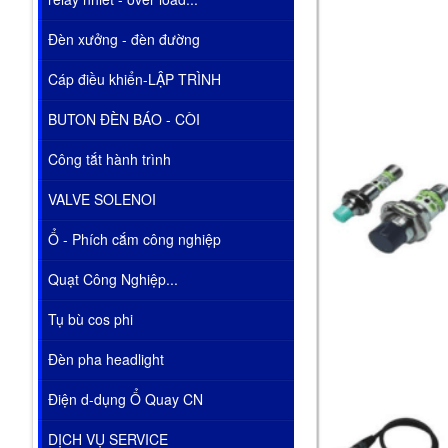
Đèn xưởng - đèn đường
Cáp điều khiển-LẬP TRÌNH
BUTON ĐÈN BÁO - CÒI
Công tắt hành trình
VALVE SOLENOI
Ổ - Phích cắm công nghiệp
Quạt Công Nghiệp...
Tụ bù cos phi
Đèn pha headlight
Điện d-dụng Ổ Quay CN
DỊCH VỤ SERVICE