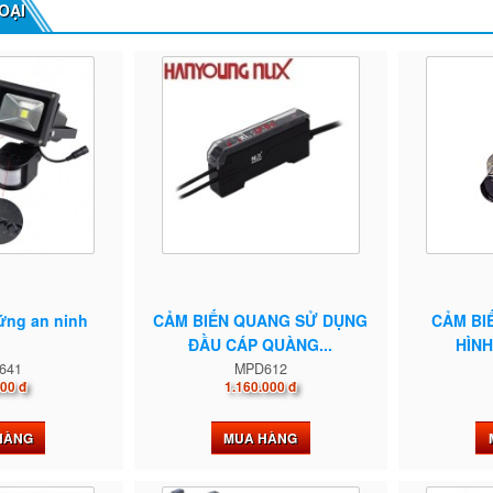
OẠI
 ứng an ninh
CẢM BIẾN QUANG SỬ DỤNG
CẢM BI
ĐẦU CÁP QUÀNG...
HÌNH
641
MPD612
00 đ
1.160.000 đ
HÀNG
MUA HÀNG