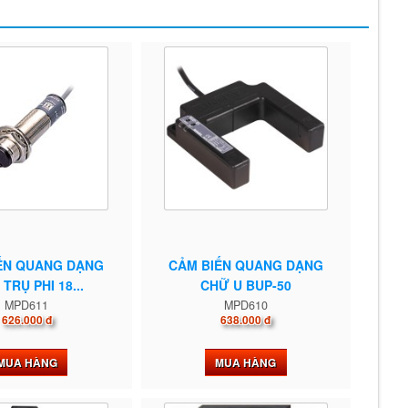
ẾN QUANG DẠNG
CẢM BIẾN QUANG DẠNG
 TRỤ PHI 18...
CHỮ U BUP-50
MPD611
MPD610
626.000 đ
638.000 đ
MUA HÀNG
MUA HÀNG