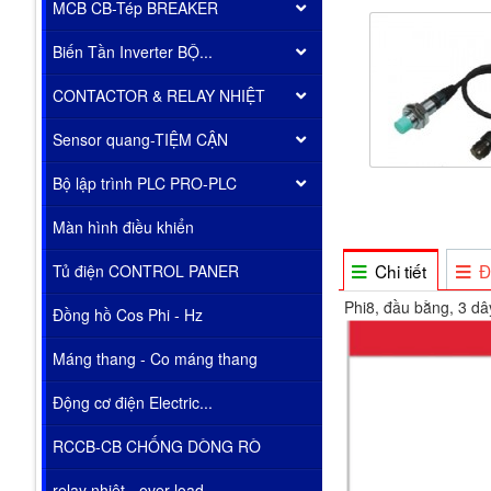
MCB CB-Tép BREAKER
Biến Tần Inverter BỘ...
CONTACTOR & RELAY NHIỆT
Sensor quang-TIỆM CẬN
Bộ lập trình PLC PRO-PLC
Màn hình điều khiển
Chi tiết
Đ
Tủ điện CONTROL PANER
Phi8, đầu bằng, 3 d
Đồng hồ Cos Phi - Hz
Máng thang - Co máng thang
Động cơ điện Electric...
RCCB-CB CHỐNG DÒNG RÒ
relay nhiêt - over load...