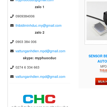
zalo 1
0909384006
thibidiminhduc.my@gmail.com
zalo 2
0903 384 006
vattunganhdien.mpd@gmail.com
SENSOR B
skype: myphuocduc
AUTO
MPD
0274 6 334 663
715.0
vattunganhdien.mpd@gmail.com
MUA 