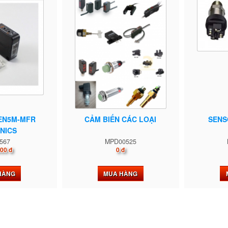
EN5M-MFR
CẢM BIẾN CÁC LOẠI
SENS
NICS
567
MPD00525
00 đ
0 đ
HÀNG
MUA HÀNG