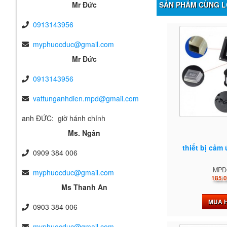
Mr Đức
SẢN PHẨM CÙNG L
0913143956
myphuocduc@gmail.com
Mr Đức
0913143956
vattunganhdien.mpd@gmail.com
anh ĐỨC: giờ hánh chính
Ms. Ngân
thiết bị cảm
0909 384 006
MPD
myphuocduc@gmail.com
185.0
Ms Thanh An
MUA 
0903 384 006
myphuocduc@gmail.com