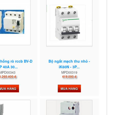
hống rò rccb BV-D
Bộ ngắt mạch thu nhỏ -
P 40A 30...
iK60N - 3P...
MPD00343
MPD00319
1.260.400 đ
419.000 đ
MUA HÀNG
MUA HÀNG