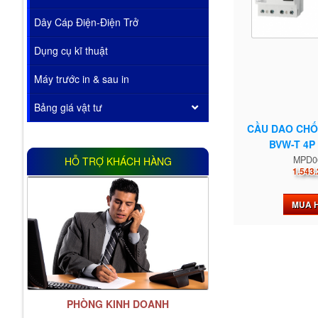
Dây Cáp Điện-Điện Trở
Dụng cụ kĩ thuật
Máy trước in & sau in
Bảng giá vật tư
CẦU DAO CH
BVW-T 4P (
MPD0
HỖ TRỢ KHÁCH HÀNG
1.543.
MUA 
PHÒNG KINH DOANH