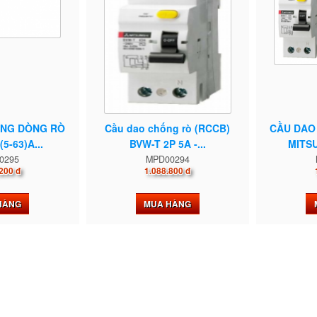
ỐNG DÒNG RÒ
Cầu dao chống rò (RCCB)
CẦU DAO
5-63)A...
BVW-T 2P 5A -...
MITSU
0295
MPD00294
200 đ
1.088.800 đ
HÀNG
MUA HÀNG