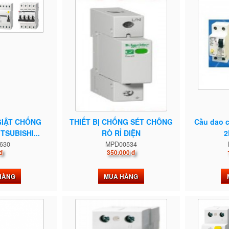
GIẬT CHỐNG
THIẾT BỊ CHỐNG SÉT CHÔNG
Cầu dao c
TSUBISHI...
RÒ RỈ ĐIỆN
2
630
MPD00534
đ
350.000 đ
HÀNG
MUA HÀNG