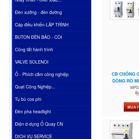
Đèn xưởng - đèn đường
Cáp điều khiển-LẬP TRÌNH
BUTON ĐÈN BÁO - CÒI
Công tắt hành trình
VALVE SOLENOI
CB CHỐNG 
Ổ - Phích cắm công nghiệp
DÒNG RÒ MI
Quạt Công Nghiệp...
MPD
0 
Tụ bù cos phi
MUA 
Đèn pha headlight
Điện d-dụng Ổ Quay CN
DỊCH VỤ SERVICE