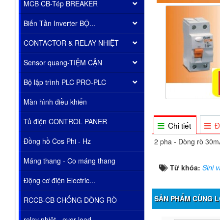
MCB CB-Tép BREAKER
Biến Tần Inverter BỘ...
CONTACTOR & RELAY NHIỆT
Sensor quang-TIỆM CẬN
Bộ lập trình PLC PRO-PLC
Màn hình điều khiển
Tủ điện CONTROL PANER
Chi tiết
Đ
Đồng hồ Cos Phi - Hz
2 pha - Dòng rò 30m
Máng thang - Co máng thang
Từ khóa:
Sini 
Động cơ điện Electric...
SẢN PHẨM CÙNG L
RCCB-CB CHỐNG DÒNG RÒ
relay nhiêt - over load...