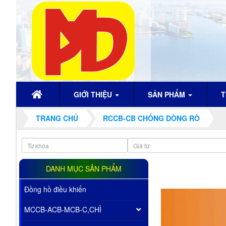
GIỚI THIỆU
SẢN PHẨM
T
TRANG CHỦ
RCCB-CB CHỐNG DÒNG RÒ
DANH MỤC SẢN PHẨM
Đồng hồ điều khiển
MCCB-ACB-MCB-C,CHÌ