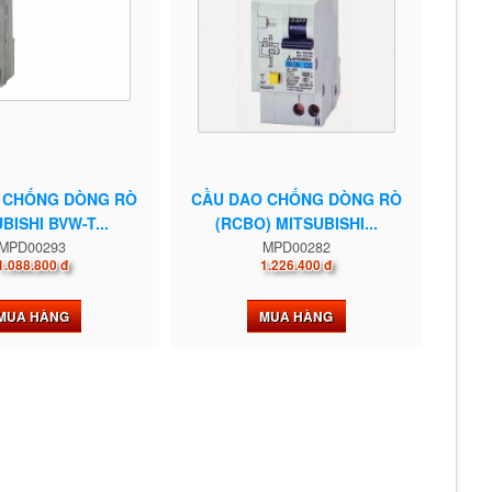
 CHỐNG DÒNG RÒ
CẦU DAO CHỐNG DÒNG RÒ
BISHI BVW-T...
(RCBO) MITSUBISHI...
MPD00293
MPD00282
1.088.800 đ
1.226.400 đ
MUA HÀNG
MUA HÀNG