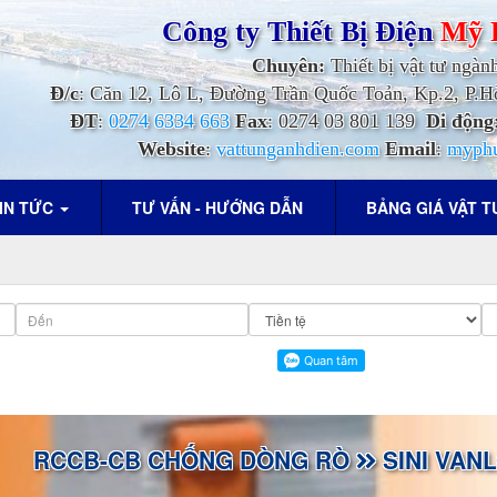
Công ty Thiết Bị Điện
Mỹ 
Chuyên:
Thiết bị vật tư ngàn
Đ/c
: Căn 12, Lô L, Đường Trần Quốc Toản, Kp.2, P
ĐT
:
0274 6334 663
Fax
: 0274 03 801 139
Di động
Website
:
vattunganhdien.com
Email
:
myph
IN TỨC
TƯ VẤN - HƯỚNG DẪN
BẢNG GIÁ VẬT 
RCCB-CB CHỐNG DÒNG RÒ
SINI VANL