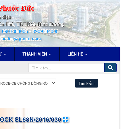
Phước
Đức
h điện
.Hòa Phú, TP.TDM, Bình Dương
:
0903384006
-
0909384006
uocduc@gmail.com
TƯ
THÀNH VIÊN
LIÊN HỆ
OCK SL68N/2016/030